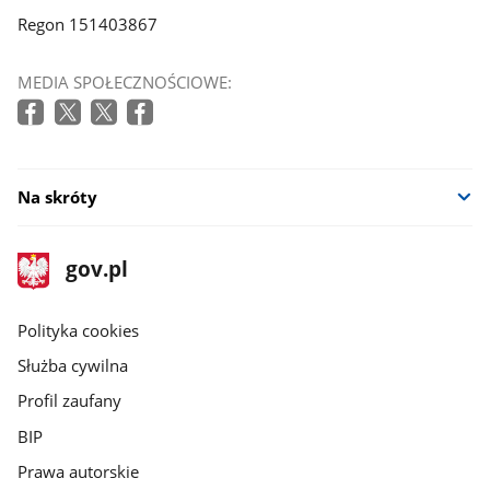
Regon 151403867
MEDIA SPOŁECZNOŚCIOWE:
Na skróty
stopka
Strona
gov.pl
gov.pl
główna
gov.pl
Polityka cookies
Służba cywilna
Profil zaufany
BIP
Prawa autorskie