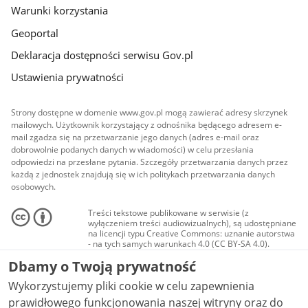
Warunki korzystania
Geoportal
Deklaracja dostępności serwisu Gov.pl
Ustawienia prywatności
Strony dostępne w domenie www.gov.pl mogą zawierać adresy skrzynek
mailowych. Użytkownik korzystający z odnośnika będącego adresem e-
mail zgadza się na przetwarzanie jego danych (adres e-mail oraz
dobrowolnie podanych danych w wiadomości) w celu przesłania
odpowiedzi na przesłane pytania. Szczegóły przetwarzania danych przez
każdą z jednostek znajdują się w ich politykach przetwarzania danych
osobowych.
Treści tekstowe publikowane w serwisie (z
wyłączeniem treści audiowizualnych), są udostępniane
na licencji typu Creative Commons: uznanie autorstwa
- na tych samych warunkach 4.0 (CC BY-SA 4.0).
Materiały audiowizualne, w tym zdjęcia, materiały
Dbamy o Twoją prywatność
audio i wideo, są udostępniane na licencji typu
Creative Commons: uznanie autorstwa użycie
Wykorzystujemy pliki cookie w celu zapewnienia
niekomercyjne - bez utworów zależnych 4.0 (CC BY-
NC-ND 4.0), o ile nie jest to stwierdzone inaczej.
prawidłowego funkcjonowania naszej witryny oraz do