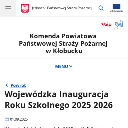
przejdź
gov.pl
Jednostki Państwowej Straży Pożarnej
gov.pl
Jednostki
do
Państwowej
wyszukiwar
Straży
Otwór
Pożarnej
okno
Komenda Powiatowa
z
tłuma
Państwowej Straży Pożarnej
języka
w Kłobucku
migow
MENU
Powrót
Wojewódzka Inauguracja
Roku Szkolnego 2025 2026
01.09.2025