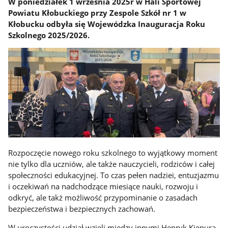
W poniedziałek 1 września 2025r w Hali Sportowej
Powiatu Kłobuckiego przy Zespole Szkół nr 1 w
Kłobucku odbyła się Wojewódzka Inauguracja Roku
Szkolnego 2025/2026.
Rozpoczęcie nowego roku szkolnego to wyjątkowy moment
nie tylko dla uczniów, ale także nauczycieli, rodziców i całej
społeczności edukacyjnej. To czas pełen nadziei, entuzjazmu
i oczekiwań na nadchodzące miesiące nauki, rozwoju i
odkryć, ale takż możliwość przypominanie o zasadach
bezpieczeństwa i bezpiecznych zachowań.
W uroczystości udział wzięli między innymi Henryk Kiepura