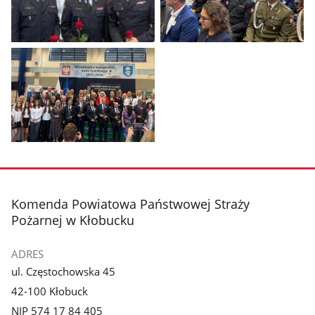
Pokaż
Pokaż
zdjęcie
zdjęcie
1
2
z
z
galerii.
galerii.
Pokaż
zdjęcie
3
z
stopka
Komenda Powiatowa Państwowej Straży
galerii.
Pożarnej w Kłobucku
ADRES
ul. Częstochowska 45
42-100 Kłobuck
NIP 574 17 84 405