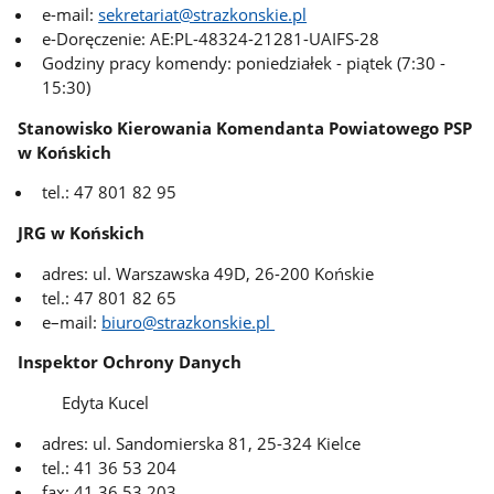
e-mail:
sekretariat@strazkonskie.pl
e-Doręczenie: AE:PL-48324-21281-UAIFS-28
Godziny pracy komendy: poniedziałek - piątek (7:30 -
15:30)
Stanowisko Kierowania Komendanta Powiatowego PSP
w Końskich
tel.: 47 801 82 95
JRG w Końskich
adres: ul. Warszawska 49D, 26-200 Końskie
tel.: 47 801 82 65
e–mail:
biuro@strazkonskie.pl
Inspektor Ochrony Danych
Edyta Kucel
adres: ul. Sandomierska 81, 25-324 Kielce
tel.: 41 36 53 204
fax:
41 36 53 203