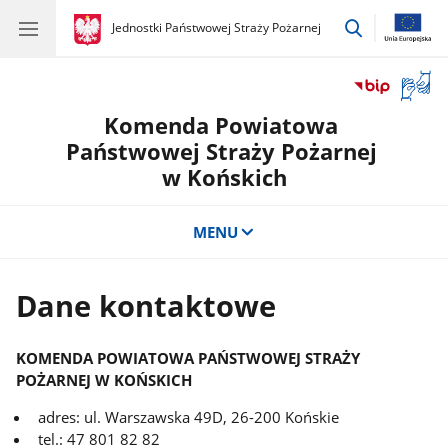
przejdź
gov.pl
Jednostki Państwowej Straży Pożarnej
gov.pl
Jednostki
do
Państwowej
wyszukiwar
Straży
Otwór
Pożarnej
okno
Komenda Powiatowa
z
tłuma
Państwowej Straży Pożarnej
języka
w Końskich
migow
MENU
Dane kontaktowe
KOMENDA POWIATOWA PAŃSTWOWEJ STRAŻY
POŻARNEJ W KOŃSKICH
adres: ul. Warszawska 49D, 26-200 Końskie
tel.: 47 801 82 82