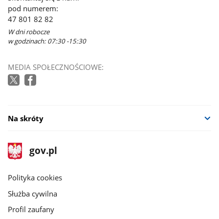
pod numerem:
47 801 82 82
W dni robocze
w godzinach: 07:30 -15:30
MEDIA SPOŁECZNOŚCIOWE:
Na skróty
stopka
Strona
gov.pl
gov.pl
główna
gov.pl
Polityka cookies
Służba cywilna
Profil zaufany