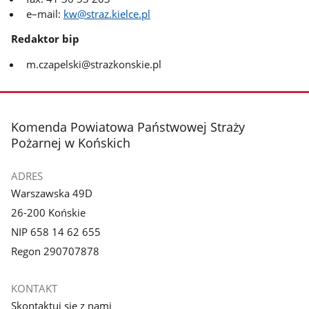
e–mail:
kw@straz.kielce.pl
Redaktor bip
m.czapelski@strazkonskie.pl
stopka
Komenda Powiatowa Państwowej Straży
Pożarnej w Końskich
ADRES
Warszawska 49D
26-200 Końskie
NIP 658 14 62 655
Regon 290707878
KONTAKT
Skontaktuj się z nami