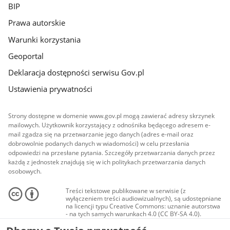
BIP
Prawa autorskie
Warunki korzystania
Geoportal
Deklaracja dostępności serwisu Gov.pl
Ustawienia prywatności
Strony dostępne w domenie www.gov.pl mogą zawierać adresy skrzynek
mailowych. Użytkownik korzystający z odnośnika będącego adresem e-
mail zgadza się na przetwarzanie jego danych (adres e-mail oraz
dobrowolnie podanych danych w wiadomości) w celu przesłania
odpowiedzi na przesłane pytania. Szczegóły przetwarzania danych przez
każdą z jednostek znajdują się w ich politykach przetwarzania danych
osobowych.
Treści tekstowe publikowane w serwisie (z
wyłączeniem treści audiowizualnych), są udostępniane
na licencji typu Creative Commons: uznanie autorstwa
- na tych samych warunkach 4.0 (CC BY-SA 4.0).
Materiały audiowizualne, w tym zdjęcia, materiały
audio i wideo, są udostępniane na licencji typu