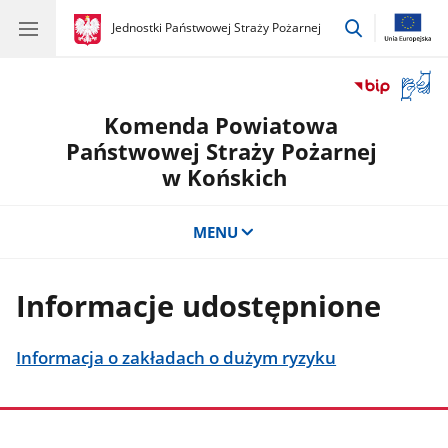
przejdź
gov.pl
Jednostki Państwowej Straży Pożarnej
gov.pl
Jednostki
do
Państwowej
wyszukiwar
Straży
Otwór
Pożarnej
okno
Komenda Powiatowa
z
tłuma
Państwowej Straży Pożarnej
języka
w Końskich
migow
MENU
Informacje udostępnione
Informacja o zakładach o dużym ryzyku