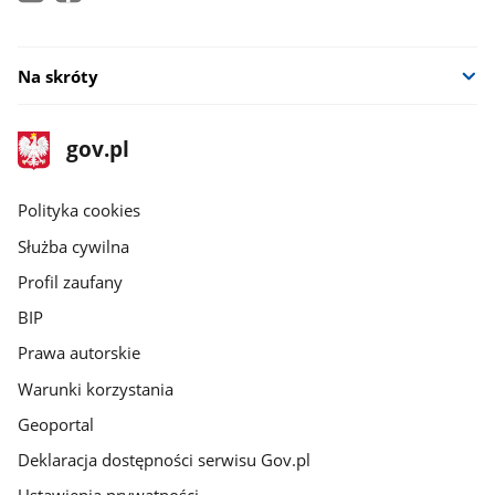
Na skróty
stopka
Strona
gov.pl
gov.pl
główna
gov.pl
Polityka cookies
Służba cywilna
Profil zaufany
BIP
Prawa autorskie
Warunki korzystania
Geoportal
Deklaracja dostępności serwisu Gov.pl