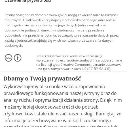
Ustawienia prywatności
Strony dostępne w domenie www.gov.pl mogą zawierać adresy skrzynek
mailowych. Użytkownik korzystający z odnośnika będącego adresem e-
mail zgadza się na przetwarzanie jego danych (adres e-mail oraz
dobrowolnie podanych danych w wiadomości) w celu przesłania
odpowiedzi na przesłane pytania. Szczegóły przetwarzania danych przez
każdą z jednostek znajdują się w ich politykach przetwarzania danych
osobowych.
Treści tekstowe publikowane w serwisie (z
wyłączeniem treści audiowizualnych), są udostępniane
na licencji typu Creative Commons: uznanie autorstwa
- na tych samych warunkach 4.0 (CC BY-SA 4.0).
Materiały audiowizualne, w tym zdjęcia, materiały
Dbamy o Twoją prywatność
audio i wideo, są udostępniane na licencji typu
Creative Commons: uznanie autorstwa użycie
Wykorzystujemy pliki cookie w celu zapewnienia
niekomercyjne - bez utworów zależnych 4.0 (CC BY-
NC-ND 4.0), o ile nie jest to stwierdzone inaczej.
prawidłowego funkcjonowania naszej witryny oraz do
analizy ruchu i optymalizacji działania strony. Dzięki nim
możemy lepiej dostosować treści do potrzeb
użytkowników i stale ulepszać nasze usługi. Pamiętaj, że
informacje przechowywane w plikach cookie mogą