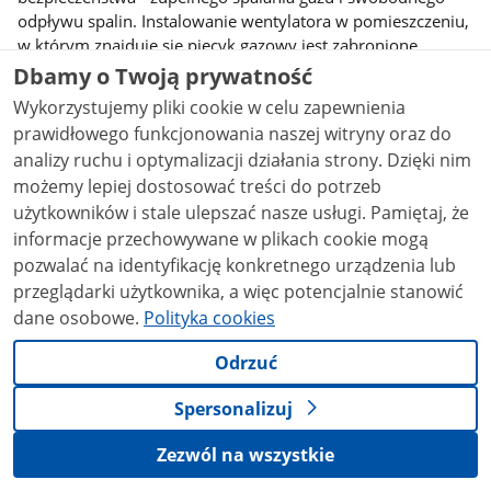
odpływu spalin. Instalowanie wentylatora w pomieszczeniu,
w którym znajduje się piecyk gazowy jest zabronione.
Podczas kąpieli nie należy włączać wentylatora w kuchni lub
Dbamy o Twoją prywatność
w innym miejscu w mieszkaniu, ponieważ jego działanie
Wykorzystujemy pliki cookie w celu zapewnienia
osłabia naturalny ciąg spalin w przewodzie spalinowym
prawidłowego funkcjonowania naszej witryny oraz do
piecyka gazowego.
analizy ruchu i optymalizacji działania strony. Dzięki nim
DOBRY STAN TECHNICZNY URZĄDZENIA GAZOWEGO
możemy lepiej dostosować treści do potrzeb
użytkowników i stale ulepszać nasze usługi. Pamiętaj, że
Urządzenia gazowe powinny być utrzymywane w czystości i
informacje przechowywane w plikach cookie mogą
w dobrym stanie technicznym, a także okresowo
pozwalać na identyfikację konkretnego urządzenia lub
kontrolowane zgodnie z zaleceniami producenta.
przeglądarki użytkownika, a więc potencjalnie stanowić
Obowiązek utrzymania wymaganego stanu technicznego
dane osobowe.
Polityka cookies
urządzeń gazowych i ich udostępnienia do kontroli nakłada
na użytkownika lokalu Rozporządzenie Ministra Spraw
Odrzuć
Wewnętrznych i Administracji z dnia 16 sierpnia 1999 r. w
sprawie warunków technicznych użytkowania budynków
Spersonalizuj
mieszkalnych (Dz. U. Nr 74 z dnia 9.09.1999r., poz. 836, §
17 ust. 1 i 2). W trosce o bezpieczeństwo własne i swojej
Zezwól na wszystkie
rodziny do tego obowiązku powinien się poczuwać każdy
użytkownik urządzeń gazowych. Piecyk gazowy używany od