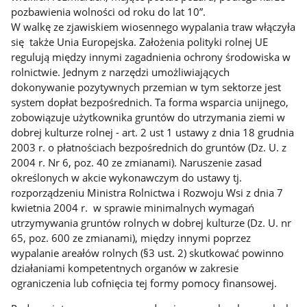
pozbawienia wolności od roku do lat 10”.
W walkę ze zjawiskiem wiosennego wypalania traw włączyła
się także Unia Europejska. Założenia polityki rolnej UE
regulują między innymi zagadnienia ochrony środowiska w
rolnictwie. Jednym z narzędzi umożliwiających
dokonywanie pozytywnych przemian w tym sektorze jest
system dopłat bezpośrednich. Ta forma wsparcia unijnego,
zobowiązuje użytkownika gruntów do utrzymania ziemi w
dobrej kulturze rolnej - art. 2 ust 1 ustawy z dnia 18 grudnia
2003 r. o płatnościach bezpośrednich do gruntów (Dz. U. z
2004 r. Nr 6, poz. 40 ze zmianami). Naruszenie zasad
określonych w akcie wykonawczym do ustawy tj.
rozporządzeniu Ministra Rolnictwa i Rozwoju Wsi z dnia 7
kwietnia 2004 r. w sprawie minimalnych wymagań
utrzymywania gruntów rolnych w dobrej kulturze (Dz. U. nr
65, poz. 600 ze zmianami), między innymi poprzez
wypalanie areałów rolnych (§3 ust. 2) skutkować powinno
działaniami kompetentnych organów w zakresie
ograniczenia lub cofnięcia tej formy pomocy finansowej.