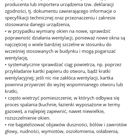
producenta lub importera urządzenia tzw. deklaracji
zgodności, tj. dokumentu zawierającego informacje o
specyfikacji technicznej oraz przeznaczeniu i zakresie
stosowania danego urządzenia,
• w przypadku wymiany okien na nowe, sprawdzić
poprawność działania wentylacji, ponieważ nowe okna są
najczęściej o wiele bardziej szczelne w stosunku do
wcześniej stosowanych w budynku i mogą pogarszać
wentylację,
• systematycznie sprawdzać ciąg powietrza, np. poprzez
przykładanie kartki papieru do otworu, bądź kratki
wentylacyjnej; jeśli nic nie zakłóca wentylacji, kartka
powinna przywrzeć do wyżej wspomnianego otworu lub
kratki,
• często wietrzyć pomieszczenie, w których odbywa się
proces spalania (kuchnie, łazienki wyposażone w termy
gazowe), a najlepiej zapewnić, nawet niewielkie,
rozszczelnienie okien.
• nie bagatelizować objawów duszności, bólów i zawrotów
głowy, nudności, wymiotów, oszołomienia, osłabienia,