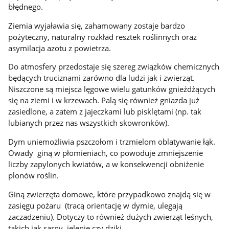
błędnego.
Ziemia wyjaławia się, zahamowany zostaje bardzo
pożyteczny, naturalny rozkład resztek roślinnych oraz
asymilacja azotu z powietrza.
Do atmosfery przedostaje się szereg związków chemicznych
będących truciznami zarówno dla ludzi jak i zwierząt.
Niszczone są miejsca lęgowe wielu gatunków gnieżdżących
się na ziemi i w krzewach. Palą się również gniazda już
zasiedlone, a zatem z jajeczkami lub pisklętami (np. tak
lubianych przez nas wszystkich skowronków).
Dym uniemożliwia pszczołom i trzmielom oblatywanie łąk.
Owady giną w płomieniach, co powoduje zmniejszenie
liczby zapylonych kwiatów, a w konsekwencji obniżenie
plonów roślin.
Giną zwierzęta domowe, które przypadkowo znajdą się w
zasięgu pożaru (tracą orientację w dymie, ulegają
zaczadzeniu). Dotyczy to również dużych zwierząt leśnych,
takich jak sarny, jelenie czy dziki.