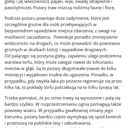
gleby i jej właściwości), pająki, wije, owady (drapieżne i
pasożytnicze). Pożary traw niszczą rodzimą faunę i florę.
Podczas pożaru powstaje duże zadymienie, które jest
szczególnie groźne dla osób przebywających w
bezpośrednim sąsiedztwie miejsca zdarzenia, z uwagi na
możliwość zaczadzenia. Powoduje ponadto zmniejszenie
widoczności na drogach, co może prowadzić do powstania
groźnych w skutkach kolizji i wypadków drogowych.
Od palącego się poszycia gleby, zapaleniu ulega podziemna
warstwa torfu, który może zalegać nawet do kilkunastu
metrów w głąb. Są to pożary długotrwałe (nawet do kilku
miesięcy) i wyjątkowo trudne do ugaszenia. Ponadto, w
przypadku, gdy zwykła łąka po pożarze regeneruje się przez
kilka lat, to pokłady torfu potrzebują na to kilku tysięcy lat.
Trzeba pamiętać, że po zimie trawy są wysuszone i palą się
bardzo szybko. W rozprzestrzenianiu ognia pomagają także
powiewy wiatru. W przypadku gwałtownej zmiany jego
kierunku, pożary bardzo często wymykają się spod kontroli
i przenoszą na pobliskie lasy i zabudowania.