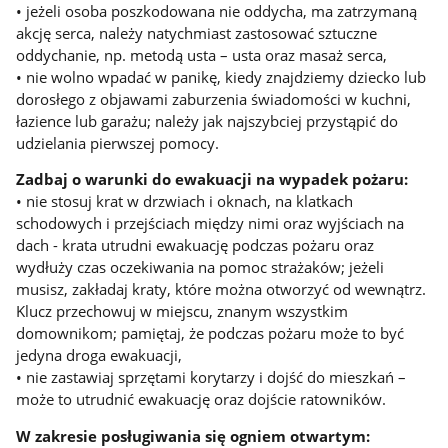
• jeżeli osoba poszkodowana nie oddycha, ma zatrzymaną
akcję serca, należy natychmiast zastosować sztuczne
oddychanie, np. metodą usta – usta oraz masaż serca,
• nie wolno wpadać w panikę, kiedy znajdziemy dziecko lub
dorosłego z objawami zaburzenia świadomości w kuchni,
łazience lub garażu; należy jak najszybciej przystąpić do
udzielania pierwszej pomocy.
Zadbaj o warunki do ewakuacji na wypadek pożaru:
• nie stosuj krat w drzwiach i oknach, na klatkach
schodowych i przejściach między nimi oraz wyjściach na
dach - krata utrudni ewakuację podczas pożaru oraz
wydłuży czas oczekiwania na pomoc strażaków; jeżeli
musisz, zakładaj kraty, które można otworzyć od wewnątrz.
Klucz przechowuj w miejscu, znanym wszystkim
domownikom; pamiętaj, że podczas pożaru może to być
jedyna droga ewakuacji,
• nie zastawiaj sprzętami korytarzy i dojść do mieszkań –
może to utrudnić ewakuację oraz dojście ratowników.
W zakresie posługiwania się ogniem otwartym: