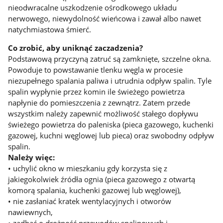
nieodwracalne uszkodzenie ośrodkowego układu
nerwowego, niewydolność wieńcowa i zawał albo nawet
natychmiastowa śmierć.
Co zrobić, aby uniknąć zaczadzenia?
Podstawową przyczyną zatruć są zamknięte, szczelne okna.
Powoduje to powstawanie tlenku węgla w procesie
niezupełnego spalania paliwa i utrudnia odpływ spalin. Tyle
spalin wypłynie przez komin ile świeżego powietrza
napłynie do pomieszczenia z zewnątrz. Zatem przede
wszystkim należy zapewnić możliwość stałego dopływu
świeżego powietrza do paleniska (pieca gazowego, kuchenki
gazowej, kuchni węglowej lub pieca) oraz swobodny odpływ
spalin.
Należy więc:
• uchylić okno w mieszkaniu gdy korzysta się z
jakiegokolwiek źródła ognia (pieca gazowego z otwartą
komorą spalania, kuchenki gazowej lub węglowej),
• nie zasłaniać kratek wentylacyjnych i otworów
nawiewnych,
• zadbać o drożność przewodów spalinowych i