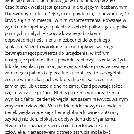
Skąd się bierze czad i dlaczego jest tak niebezpieczny?
Czad (tlenek węgla) jest gazem silnie trującym, bezbarwnym
i bezwonnym, nieco lżejszym od powietrza, co powoduje, że
łatwo się z nim miesza i w nim rozprzestrzenia. Powstaje w
wyniku niezupełnego spalania wszelkich paliw – gazu, paliw
płynnych i stałych – spowodowanego brakiem
odpowiedniej ilości tlenu, niezbędnej do zupełnego
spalania. Może to wynikać z braku dopływu świeżego
(zewnętrznego) powietrza do urządzenia, w którym
następuje spalanie albo z powodu zanieczyszczenia, zużycia
lub złej regulacji palnika gazowego, a także przedwczesnego
zamknięcia paleniska pieca lub kuchni. Jest to szczególnie
groźne w mieszkaniach, w których okna są szczelnie
zamknięte lub uszczelnione na zimę. Czad powstaje także
często w czasie pożaru. Niebezpieczeństwo zaczadzenia
wynika z faktu, że tlenek węgla jest gazem niewyczuwalnym
zmysłami człowieka. W układzie oddechowym człowieka
tlenek węgla wiąże się z hemoglobiną krwinek 250 razy
szybciej niż tlen, blokując dopływ tlenu do organizmu.
Stwarza to poważne zagrożenie dla zdrowia i życia
człowieka. Następstwem ostrego zatrucia może być