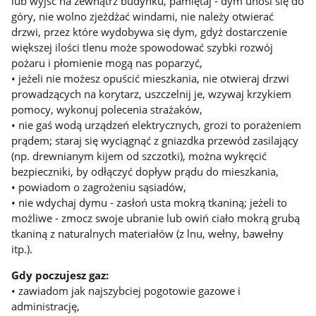
lub wyjść na zewnątrz budynku, pamiętaj - dym unosi się do
góry, nie wolno zjeżdżać windami, nie należy otwierać
drzwi, przez które wydobywa się dym, gdyż dostarczenie
większej ilości tlenu może spowodować szybki rozwój
pożaru i płomienie mogą nas poparzyć,
• jeżeli nie możesz opuścić mieszkania, nie otwieraj drzwi
prowadzących na korytarz, uszczelnij je, wzywaj krzykiem
pomocy, wykonuj polecenia strażaków,
• nie gaś wodą urządzeń elektrycznych, grozi to porażeniem
prądem; staraj się wyciągnąć z gniazdka przewód zasilający
(np. drewnianym kijem od szczotki), można wykręcić
bezpieczniki, by odłączyć dopływ prądu do mieszkania,
• powiadom o zagrożeniu sąsiadów,
• nie wdychaj dymu - zasłoń usta mokrą tkaniną; jeżeli to
możliwe - zmocz swoje ubranie lub owiń ciało mokrą grubą
tkaniną z naturalnych materiałów (z lnu, wełny, bawełny
itp.).
Gdy poczujesz gaz:
• zawiadom jak najszybciej pogotowie gazowe i
administrację,