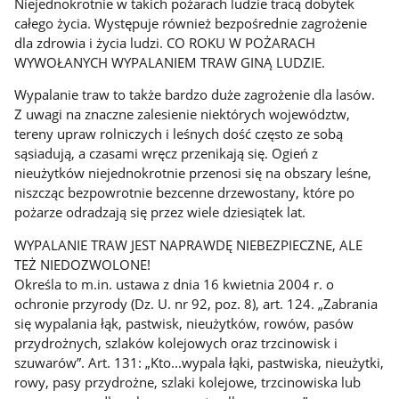
Niejednokrotnie w takich pożarach ludzie tracą dobytek
całego życia. Występuje również bezpośrednie zagrożenie
dla zdrowia i życia ludzi. CO ROKU W POŻARACH
WYWOŁANYCH WYPALANIEM TRAW GINĄ LUDZIE.
Wypalanie traw to także bardzo duże zagrożenie dla lasów.
Z uwagi na znaczne zalesienie niektórych województw,
tereny upraw rolniczych i leśnych dość często ze sobą
sąsiadują, a czasami wręcz przenikają się. Ogień z
nieużytków niejednokrotnie przenosi się na obszary leśne,
niszcząc bezpowrotnie bezcenne drzewostany, które po
pożarze odradzają się przez wiele dziesiątek lat.
WYPALANIE TRAW JEST NAPRAWDĘ NIEBEZPIECZNE, ALE
TEŻ NIEDOZWOLONE!
Określa to m.in. ustawa z dnia 16 kwietnia 2004 r. o
ochronie przyrody (Dz. U. nr 92, poz. 8), art. 124. „Zabrania
się wypalania łąk, pastwisk, nieużytków, rowów, pasów
przydrożnych, szlaków kolejowych oraz trzcinowisk i
szuwarów”. Art. 131: „Kto...wypala łąki, pastwiska, nieużytki,
rowy, pasy przydrożne, szlaki kolejowe, trzcinowiska lub