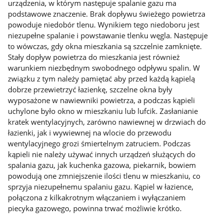
urządzenia, w którym następuje spalanie gazu ma
podstawowe znaczenie. Brak dopływu świeżego powietrza
powoduje niedobór tlenu. Wynikiem tego niedoboru jest
niezupełne spalanie i powstawanie tlenku węgla. Następuje
to wówczas, gdy okna mieszkania są szczelnie zamknięte.
Stały dopływ powietrza do mieszkania jest również
warunkiem niezbędnym swobodnego odpływu spalin. W
związku z tym należy pamiętać aby przed każdą kąpielą
dobrze przewietrzyć łazienkę, szczelne okna były
wyposażone w nawiewniki powietrza, a podczas kąpieli
uchylone było okno w mieszkaniu lub lufcik. Zasłanianie
kratek wentylacyjnych, zarówno nawiewnej w drzwiach do
łazienki, jak i wywiewnej na wlocie do przewodu
wentylacyjnego grozi śmiertelnym zatruciem. Podczas
kąpieli nie należy używać innych urządzeń służących do
spalania gazu, jak kuchenka gazowa, piekarnik, bowiem
powodują one zmniejszenie ilości tlenu w mieszkaniu, co
sprzyja niezupełnemu spalaniu gazu. Kąpiel w łazience,
połączona z kilkakrotnym włączaniem i wyłączaniem
piecyka gazowego, powinna trwać możliwie krótko.