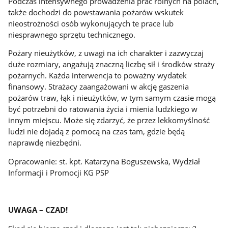
Podczas intensywnego prowadzenia prac rolnych na polach,
także dochodzi do powstawania pożarów wskutek
nieostrożności osób wykonujących te prace lub
niesprawnego sprzętu technicznego.
Pożary nieużytków, z uwagi na ich charakter i zazwyczaj
duże rozmiary, angażują znaczną liczbę sił i środków straży
pożarnych. Każda interwencja to poważny wydatek
finansowy. Strażacy zaangażowani w akcję gaszenia
pożarów traw, łąk i nieużytków, w tym samym czasie mogą
być potrzebni do ratowania życia i mienia ludzkiego w
innym miejscu. Może się zdarzyć, że przez lekkomyślność
ludzi nie dojadą z pomocą na czas tam, gdzie będą
naprawdę niezbędni.
Opracowanie: st. kpt. Katarzyna Boguszewska, Wydział
Informacji i Promocji KG PSP
UWAGA – CZAD!