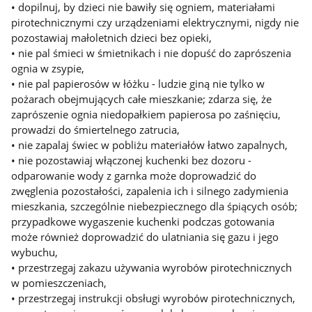
• dopilnuj, by dzieci nie bawiły się ogniem, materiałami
pirotechnicznymi czy urządzeniami elektrycznymi, nigdy nie
pozostawiaj małoletnich dzieci bez opieki,
• nie pal śmieci w śmietnikach i nie dopuść do zaprószenia
ognia w zsypie,
• nie pal papierosów w łóżku - ludzie giną nie tylko w
pożarach obejmujących całe mieszkanie; zdarza się, że
zaprószenie ognia niedopałkiem papierosa po zaśnięciu,
prowadzi do śmiertelnego zatrucia,
• nie zapalaj świec w pobliżu materiałów łatwo zapalnych,
• nie pozostawiaj włączonej kuchenki bez dozoru -
odparowanie wody z garnka może doprowadzić do
zwęglenia pozostałości, zapalenia ich i silnego zadymienia
mieszkania, szczególnie niebezpiecznego dla śpiących osób;
przypadkowe wygaszenie kuchenki podczas gotowania
może również doprowadzić do ulatniania się gazu i jego
wybuchu,
• przestrzegaj zakazu używania wyrobów pirotechnicznych
w pomieszczeniach,
• przestrzegaj instrukcji obsługi wyrobów pirotechnicznych,