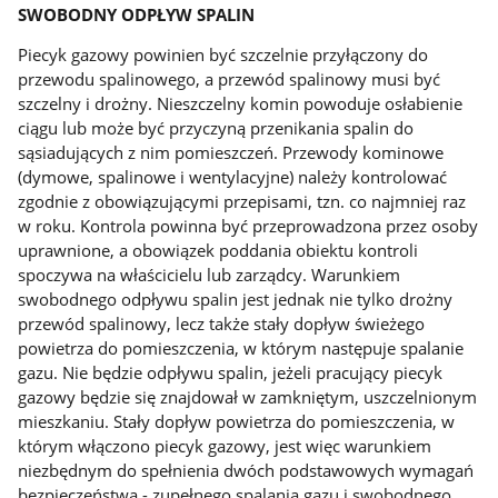
SWOBODNY ODPŁYW SPALIN
Piecyk gazowy powinien być szczelnie przyłączony do
przewodu spalinowego, a przewód spalinowy musi być
szczelny i drożny. Nieszczelny komin powoduje osłabienie
ciągu lub może być przyczyną przenikania spalin do
sąsiadujących z nim pomieszczeń. Przewody kominowe
(dymowe, spalinowe i wentylacyjne) należy kontrolować
zgodnie z obowiązującymi przepisami, tzn. co najmniej raz
w roku. Kontrola powinna być przeprowadzona przez osoby
uprawnione, a obowiązek poddania obiektu kontroli
spoczywa na właścicielu lub zarządcy. Warunkiem
swobodnego odpływu spalin jest jednak nie tylko drożny
przewód spalinowy, lecz także stały dopływ świeżego
powietrza do pomieszczenia, w którym następuje spalanie
gazu. Nie będzie odpływu spalin, jeżeli pracujący piecyk
gazowy będzie się znajdował w zamkniętym, uszczelnionym
mieszkaniu. Stały dopływ powietrza do pomieszczenia, w
którym włączono piecyk gazowy, jest więc warunkiem
niezbędnym do spełnienia dwóch podstawowych wymagań
bezpieczeństwa - zupełnego spalania gazu i swobodnego