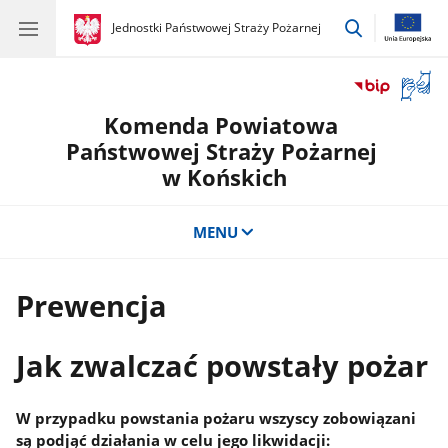
przejdź
gov.pl
Jednostki Państwowej Straży Pożarnej
gov.pl
Jednostki
do
Państwowej
wyszukiwar
Straży
Otwór
Pożarnej
okno
Komenda Powiatowa
z
tłuma
Państwowej Straży Pożarnej
języka
w Końskich
migow
MENU
Prewencja
Jak zwalczać powstały pożar
W przypadku powstania pożaru wszyscy zobowiązani
są podjąć działania w celu jego likwidacji: