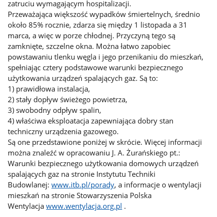
zatruciu wymagającym hospitalizacji.
Przeważająca większość wypadków śmiertelnych, średnio
około 85% rocznie, zdarza się między 1 listopada a 31
marca, a więc w porze chłodnej. Przyczyną tego są
zamknięte, szczelne okna. Można łatwo zapobiec
powstawaniu tlenku węgla i jego przenikaniu do mieszkań,
spełniając cztery podstawowe warunki bezpiecznego
użytkowania urządzeń spalających gaz. Są to:
1) prawidłowa instalacja,
2) stały dopływ świeżego powietrza,
3) swobodny odpływ spalin,
4) właściwa eksploatacja zapewniająca dobry stan
techniczny urządzenia gazowego.
Są one przedstawione poniżej w skrócie. Więcej informacji
można znaleźć w opracowaniu J. A. Żurańskiego pt.:
Warunki bezpiecznego użytkowania domowych urządzeń
spalających gaz na stronie Instytutu Techniki
Budowlanej:
www.itb.pl/porady
, a informacje o wentylacji
mieszkań na stronie Stowarzyszenia Polska
Wentylacja
www.wentylacja.org.pl
.