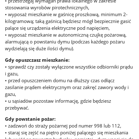
• przestrzegaj wymagań prawa lokalnego w zakresie
stosowania wyrobów pirotechnicznych,
• wyposaż mieszkanie w gaśnicę proszkową, minimum 2-
kilogramową; taką gaśnicą będziesz mógł bezpiecznie gasić
palące się urządzenia elektryczne pod napięciem,
• wyposaż mieszkanie w autonomiczną czujkę pożarową,
alarmującą o powstaniu dymu (podczas każdego pożaru
wydzielają się duże ilości dymu).
Gdy opuszczasz mieszkanie:
• sprawdź czy zostały wyłączone wszystkie odbiorniki prądu
i gazu,
• przed opuszczeniem domu na dłuższy czas odłącz
zasilanie prądem elektrycznym oraz zakręć zawory wody i
gazu,
• u sąsiadów pozostaw informację, gdzie będziesz
przebywać.
Gdy powstanie pożar:
• zadzwoń do straży pożarnej pod numer 998 lub 112,
• staraj się zejść na piętro poniżej palącego się mieszkania