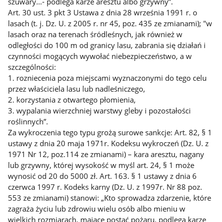
szuwary…- podlega karze aresztu albo grzywny”.
Art. 30 ust. 3 pkt 3 Ustawa z dnia 28 września 1991 r. o
lasach (t. j. Dz. U. z 2005 r. nr 45, poz. 435 ze zmianami); "w
lasach oraz na terenach śródleśnych, jak również w
odległości do 100 m od granicy lasu, zabrania się działań i
czynności mogących wywołać niebezpieczeństwo, a w
szczególności:
1. rozniecenia poza miejscami wyznaczonymi do tego celu
przez właściciela lasu lub nadleśniczego,
2. korzystania z otwartego płomienia,
3. wypalania wierzchniej warstwy gleby i pozostałości
roślinnych”.
Za wykroczenia tego typu grożą surowe sankcje: Art. 82, § 1
ustawy z dnia 20 maja 1971r. Kodeksu wykroczeń (Dz. U. z
1971 Nr 12, poz.114 ze zmianami) – kara aresztu, nagany
lub grzywny, której wysokość w myśl art. 24, § 1 może
wynosić od 20 do 5000 zł. Art. 163. § 1 ustawy z dnia 6
czerwca 1997 r. Kodeks karny (Dz. U. z 1997r. Nr 88 poz.
553 ze zmianami) stanowi: „Kto sprowadza zdarzenie, które
zagraża życiu lub zdrowiu wielu osób albo mieniu w
wielkich rozmiarach, mające postać pożaru, podlega karze