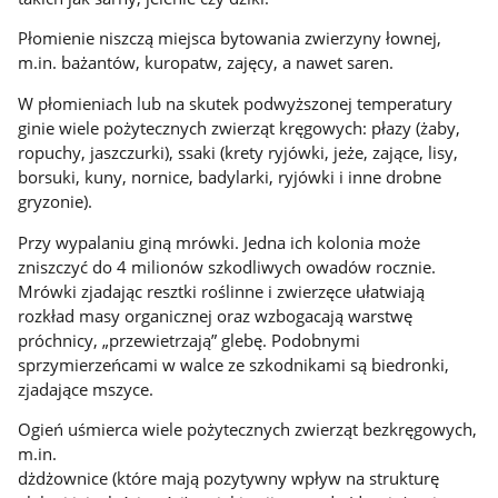
Płomienie niszczą miejsca bytowania zwierzyny łownej,
m.in. bażantów, kuropatw, zajęcy, a nawet saren.
W płomieniach lub na skutek podwyższonej temperatury
ginie wiele pożytecznych zwierząt kręgowych: płazy (żaby,
ropuchy, jaszczurki), ssaki (krety ryjówki, jeże, zające, lisy,
borsuki, kuny, nornice, badylarki, ryjówki i inne drobne
gryzonie).
Przy wypalaniu giną mrówki. Jedna ich kolonia może
zniszczyć do 4 milionów szkodliwych owadów rocznie.
Mrówki zjadając resztki roślinne i zwierzęce ułatwiają
rozkład masy organicznej oraz wzbogacają warstwę
próchnicy, „przewietrzają” glebę. Podobnymi
sprzymierzeńcami w walce ze szkodnikami są biedronki,
zjadające mszyce.
Ogień uśmierca wiele pożytecznych zwierząt bezkręgowych,
m.in.
dżdżownice (które mają pozytywny wpływ na strukturę