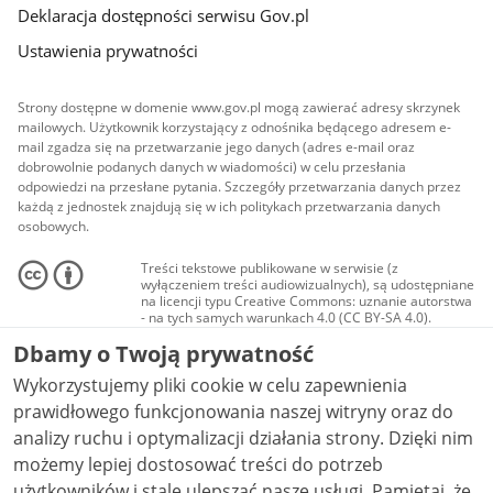
Deklaracja dostępności serwisu Gov.pl
Ustawienia prywatności
Strony dostępne w domenie www.gov.pl mogą zawierać adresy skrzynek
mailowych. Użytkownik korzystający z odnośnika będącego adresem e-
mail zgadza się na przetwarzanie jego danych (adres e-mail oraz
dobrowolnie podanych danych w wiadomości) w celu przesłania
odpowiedzi na przesłane pytania. Szczegóły przetwarzania danych przez
każdą z jednostek znajdują się w ich politykach przetwarzania danych
osobowych.
Treści tekstowe publikowane w serwisie (z
wyłączeniem treści audiowizualnych), są udostępniane
na licencji typu Creative Commons: uznanie autorstwa
- na tych samych warunkach 4.0 (CC BY-SA 4.0).
Materiały audiowizualne, w tym zdjęcia, materiały
Dbamy o Twoją prywatność
audio i wideo, są udostępniane na licencji typu
Creative Commons: uznanie autorstwa użycie
Wykorzystujemy pliki cookie w celu zapewnienia
niekomercyjne - bez utworów zależnych 4.0 (CC BY-
NC-ND 4.0), o ile nie jest to stwierdzone inaczej.
prawidłowego funkcjonowania naszej witryny oraz do
analizy ruchu i optymalizacji działania strony. Dzięki nim
możemy lepiej dostosować treści do potrzeb
użytkowników i stale ulepszać nasze usługi. Pamiętaj, że