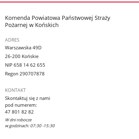
stopka
Komenda Powiatowa Państwowej Straży
Pożarnej w Końskich
ADRES
Warszawska 49D
26-200 Końskie
NIP 658 14 62 655
Regon 290707878
KONTAKT
Skontaktuj się z nami
pod numerem:
47 801 82 82
W dni robocze
w godzinach: 07:30 -15:30