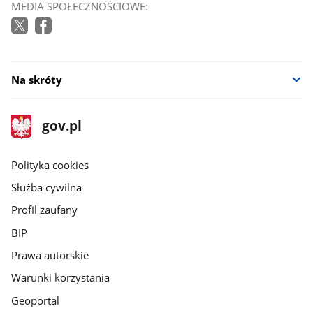
MEDIA SPOŁECZNOŚCIOWE:
Na skróty
stopka
Strona
gov.pl
gov.pl
główna
gov.pl
Polityka cookies
Służba cywilna
Profil zaufany
BIP
Prawa autorskie
Warunki korzystania
Geoportal