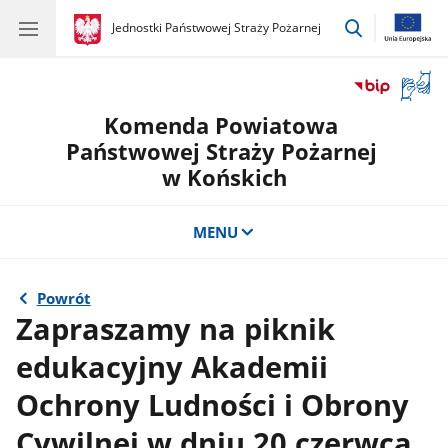
przejdź
gov.pl
Jednostki Państwowej Straży Pożarnej
gov.pl
Jednostki
do
Państwowej
wyszukiwar
Straży
Otwór
Pożarnej
okno
Komenda Powiatowa
z
tłuma
Państwowej Straży Pożarnej
języka
w Końskich
migow
MENU
Powrót
Zapraszamy na piknik
edukacyjny Akademii
Ochrony Ludności i Obrony
Cywilnej w dniu 20 czerwca