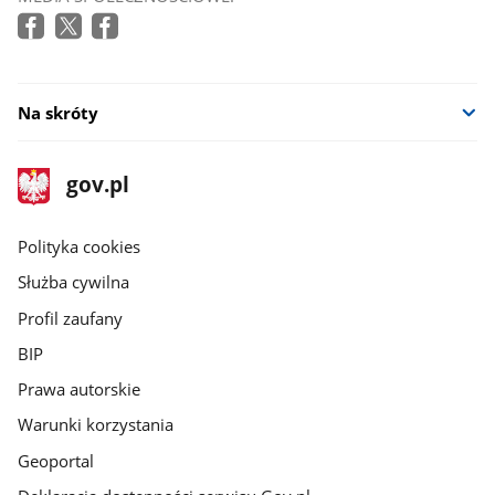
się
w
nowym
oknie
Na skróty
stopka
Strona
gov.pl
gov.pl
główna
gov.pl
Polityka cookies
Służba cywilna
Profil zaufany
BIP
Prawa autorskie
Warunki korzystania
Geoportal