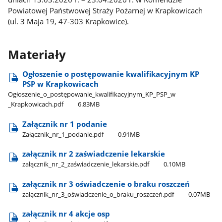
Powiatowej Państwowej Straży Pożarnej w Krapkowicach
(ul. 3 Maja 19, 47-303 Krapkowice).
Materiały
Ogłoszenie o postępowanie kwalifikacyjnym KP
PSP w Krapkowicach
Ogłoszenie​_o​_postępowanie​_kwalifikacyjnym​_KP​_PSP​_w​
_Krapkowicach.pdf
6.83MB
Załącznik nr 1 podanie
Załącznik​_nr​_1​_podanie.pdf
0.91MB
załącznik nr 2 zaświadczenie lekarskie
załącznik​_nr​_2​_zaświadczenie​_lekarskie.pdf
0.10MB
załącznik nr 3 oświadczenie o braku roszczeń
załącznik​_nr​_3​_oświadczenie​_o​_braku​_roszczeń.pdf
0.07MB
załącznik nr 4 akcje osp