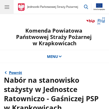
przejdź
gov.pl
Jednostki Państwowej Straży Pożarnej
gov.pl
Jednostki
do
Państwowej
wyszukiwar
Straży
Otwór
Pożarnej
okno
Komenda Powiatowa
z
tłuma
Państwowej Straży Pożarnej
języka
w Krapkowicach
migow
MENU
Powrót
Nabór na stanowisko
stażysty w Jednostce
Ratowniczo - Gaśniczej PSP
w Krapkowicach