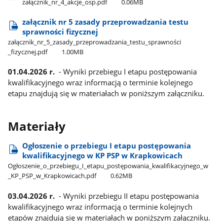
załącznik​_nr​_4​_akcje​_osp.pdf
0.06MB
załącznik nr 5 zasady przeprowadzania testu
sprawności fizycznej
załącznik​_nr​_5​_zasady​_przeprowadzania​_testu​_sprawności​
_fizycznej.pdf
1.00MB
01.04.2026 r.
- Wyniki przebiegu I etapu postępowania
kwalifikacyjnego wraz informacją o terminie kolejnego
etapu znajdują się w materiałach w poniższym załączniku.
Materiały
Ogłoszenie o przebiegu I etapu postępowania
kwalifikacyjnego w KP PSP w Krapkowicach
Ogłoszenie​_o​_przebiegu​_I​_etapu​_postępowania​_kwalifikacyjnego​_w​
_KP​_PSP​_w​_Krapkowicach.pdf
0.62MB
03.04.2026 r.
- Wyniki przebiegu II etapu postępowania
kwalifikacyjnego wraz informacją o terminie kolejnych
etapów znajdują się w materiałach w poniższym załączniku.