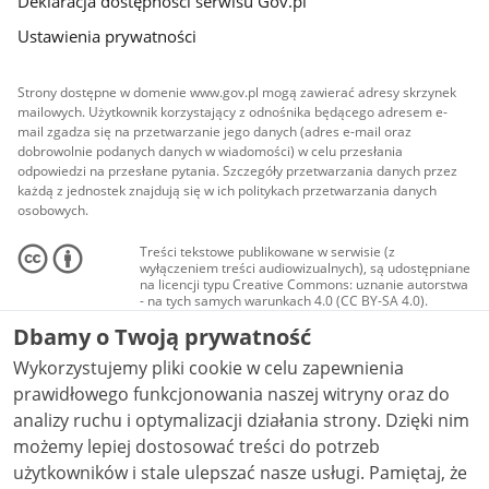
Deklaracja dostępności serwisu Gov.pl
Ustawienia prywatności
Strony dostępne w domenie www.gov.pl mogą zawierać adresy skrzynek
mailowych. Użytkownik korzystający z odnośnika będącego adresem e-
mail zgadza się na przetwarzanie jego danych (adres e-mail oraz
dobrowolnie podanych danych w wiadomości) w celu przesłania
odpowiedzi na przesłane pytania. Szczegóły przetwarzania danych przez
każdą z jednostek znajdują się w ich politykach przetwarzania danych
osobowych.
Treści tekstowe publikowane w serwisie (z
wyłączeniem treści audiowizualnych), są udostępniane
na licencji typu Creative Commons: uznanie autorstwa
- na tych samych warunkach 4.0 (CC BY-SA 4.0).
Materiały audiowizualne, w tym zdjęcia, materiały
Dbamy o Twoją prywatność
audio i wideo, są udostępniane na licencji typu
Creative Commons: uznanie autorstwa użycie
Wykorzystujemy pliki cookie w celu zapewnienia
niekomercyjne - bez utworów zależnych 4.0 (CC BY-
NC-ND 4.0), o ile nie jest to stwierdzone inaczej.
prawidłowego funkcjonowania naszej witryny oraz do
analizy ruchu i optymalizacji działania strony. Dzięki nim
możemy lepiej dostosować treści do potrzeb
użytkowników i stale ulepszać nasze usługi. Pamiętaj, że