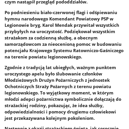
czym nastąpił przegląd pododdziałów.
Po podniesieniu biało-czerwonej flagi i odśpiewaniu
hymnu narodowego Komendant Powiatowy PSP w
Legionowie bryg. Karol Mendak przywitał wszystkich
przybyłych na uroczystość. Podziękował wszystkim
strażakom za codzienną służbę, a obecnym
samorządowcom za nieocenioną pomoc w budowaniu
potencjału Krajowego Systemu Ratowniczo-Gaśniczego
na terenie powiatu legionowskiego.
Zgodnie z tradycją lat ubiegłych, ważnym punktem
uroczystego apelu było ślubowanie członków
Młodzieżowych Drużyn Pożarniczych z jednostek
Ochotniczych Straży Pożarnych z terenu powiatu
legionowskiego. To wyjątkowy moment, w którym
młodzi adepci pożarnictwa symbolicznie dołączają do
strażackiej rodziny, pokazując, że idea służby,
odpowiedzialności i pomocy drugiemu człowiekowi
jest przekazywana kolejnym pokoleniom.
Następnie z okazji strażackiego święta, jak corocznie,