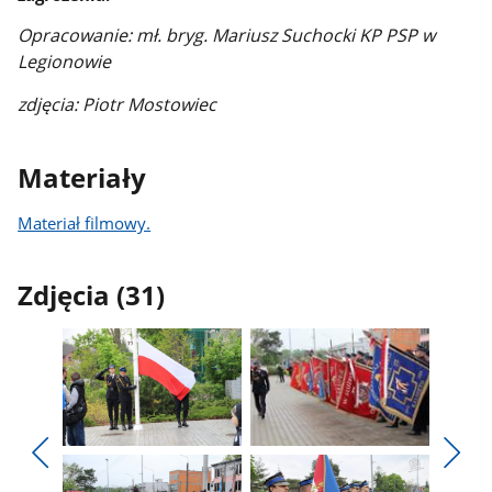
Opracowanie: mł. bryg. Mariusz Suchocki KP PSP w
Legionowie
zdjęcia: Piotr Mostowiec
Materiały
Materiał filmowy.
Zdjęcia (31)
Pokaż
Pokaż
zdjęcie
zdjęcie
Pokaż
Poka