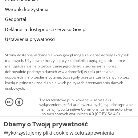
Warunki korzystania
Geoportal
Deklaracja dostępności serwisu Gov.pl
Ustawienia prywatności
Strony dostępne w domenie www.gov.pl mogą zawierać adresy skrzynek
mailowych. Użytkownik korzystający z odnośnika będącego adresem e-
mail zgadza się na przetwarzanie jego danych (adres e-mail oraz
dobrowolnie podanych danych w wiadomości) w celu przesłania
odpowiedzi na przesłane pytania. Szczegóły przetwarzania danych przez
każdą z jednostek znajdują się w ich politykach przetwarzania danych
osobowych.
Treści tekstowe publikowane w serwisie (z
wyłączeniem treści audiowizualnych), są udostępniane
na licencji typu Creative Commons: uznanie autorstwa
- na tych samych warunkach 4.0 (CC BY-SA 4.0).
Materiały audiowizualne, w tym zdjęcia, materiały
Dbamy o Twoją prywatność
audio i wideo, są udostępniane na licencji typu
Creative Commons: uznanie autorstwa użycie
Wykorzystujemy pliki cookie w celu zapewnienia
niekomercyjne - bez utworów zależnych 4.0 (CC BY-
NC-ND 4.0), o ile nie jest to stwierdzone inaczej.