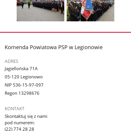
1
2
poprzednie
nest
z
z
zdjęcia
zdjęc
galerii.
galerii.
Pokaż
Pokaż
zdjęcie
zdjęcie
3
4
z
z
stopka
Komenda Powiatowa PSP w Legionowie
galerii.
galerii.
ADRES
Jagiellońska 71A
05-120 Legionowo
NIP 536-15-97-097
Regon 13298676
KONTAKT
Skontaktuj się z nami
pod numerem:
(22) 774 28 28