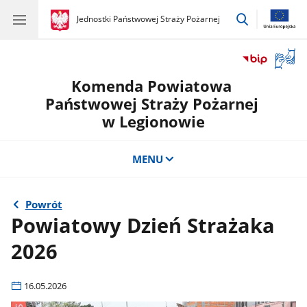
przejdź
gov.pl
Jednostki Państwowej Straży Pożarnej
gov.pl
Jednostki
do
Państwowej
wyszukiwar
Straży
Otwór
Pożarnej
okno
Komenda Powiatowa
z
tłuma
Państwowej Straży Pożarnej
języka
w Legionowie
migow
MENU
Powrót
Powiatowy Dzień Strażaka
2026
16.05.2026