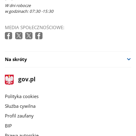
W dni robocze
w godzinach: 07:30 -15:30
MEDIA SPOŁECZNOŚCIOWE:
Na skróty
stopka
Strona
gov.pl
gov.pl
główna
gov.pl
Polityka cookies
Służba cywilna
Profil zaufany
BIP
Prawa autorskie