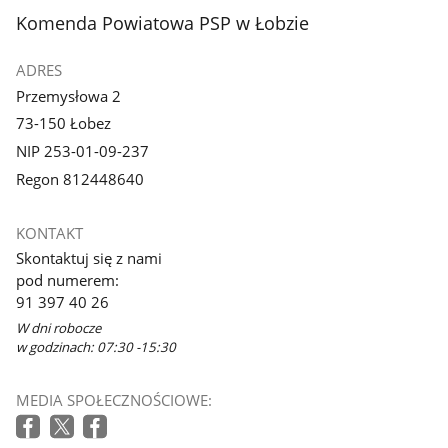
z
z
stopka
Komenda Powiatowa PSP w Łobzie
galerii.
galerii.
ADRES
Przemysłowa 2
73-150 Łobez
NIP 253-01-09-237
Regon 812448640
KONTAKT
Skontaktuj się z nami
pod numerem:
91 397 40 26
W dni robocze
w godzinach: 07:30 -15:30
MEDIA SPOŁECZNOŚCIOWE: