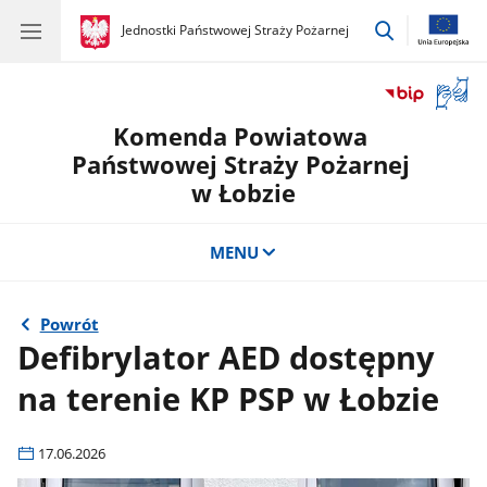
przejdź
gov.pl
Jednostki Państwowej Straży Pożarnej
gov.pl
Jednostki
do
Państwowej
wyszukiwar
Straży
Otwór
Pożarnej
okno
Komenda Powiatowa
z
tłuma
Państwowej Straży Pożarnej
języka
w Łobzie
migow
MENU
Powrót
Defibrylator AED dostępny
na terenie KP PSP w Łobzie
17.06.2026