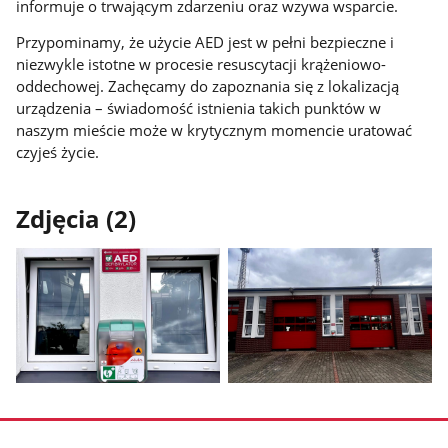
informuje o trwającym zdarzeniu oraz wzywa wsparcie.
Przypominamy, że użycie AED jest w pełni bezpieczne i
niezwykle istotne w procesie resuscytacji krążeniowo-
oddechowej. Zachęcamy do zapoznania się z lokalizacją
urządzenia – świadomość istnienia takich punktów w
naszym mieście może w krytycznym momencie uratować
czyjeś życie.
Zdjęcia (2)
Pokaż
Pokaż
zdjęcie
zdjęcie
1
2