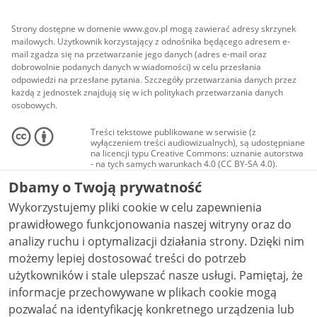
Strony dostępne w domenie www.gov.pl mogą zawierać adresy skrzynek
mailowych. Użytkownik korzystający z odnośnika będącego adresem e-
mail zgadza się na przetwarzanie jego danych (adres e-mail oraz
dobrowolnie podanych danych w wiadomości) w celu przesłania
odpowiedzi na przesłane pytania. Szczegóły przetwarzania danych przez
każdą z jednostek znajdują się w ich politykach przetwarzania danych
osobowych.
Treści tekstowe publikowane w serwisie (z
wyłączeniem treści audiowizualnych), są udostępniane
na licencji typu Creative Commons: uznanie autorstwa
- na tych samych warunkach 4.0 (CC BY-SA 4.0).
Materiały audiowizualne, w tym zdjęcia, materiały
Dbamy o Twoją prywatność
audio i wideo, są udostępniane na licencji typu
Creative Commons: uznanie autorstwa użycie
Wykorzystujemy pliki cookie w celu zapewnienia
niekomercyjne - bez utworów zależnych 4.0 (CC BY-
NC-ND 4.0), o ile nie jest to stwierdzone inaczej.
prawidłowego funkcjonowania naszej witryny oraz do
analizy ruchu i optymalizacji działania strony. Dzięki nim
możemy lepiej dostosować treści do potrzeb
użytkowników i stale ulepszać nasze usługi. Pamiętaj, że
informacje przechowywane w plikach cookie mogą
pozwalać na identyfikację konkretnego urządzenia lub