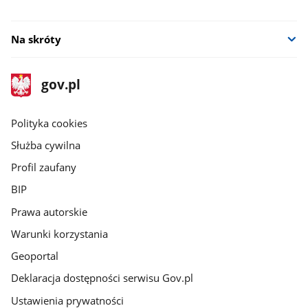
Na skróty
stopka
Strona
gov.pl
gov.pl
główna
gov.pl
Polityka cookies
Służba cywilna
Profil zaufany
BIP
Prawa autorskie
Warunki korzystania
Geoportal
Deklaracja dostępności serwisu Gov.pl
Ustawienia prywatności