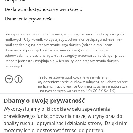
Deklaracja dostępności serwisu Gov.pl
Ustawienia prywatności
Strony dostępne w domenie www.gov.pl mogą zawierać adresy skrzynek
mailowych. Użytkownik korzystający z odnośnika będącego adresem e-
mail zgadza się na przetwarzanie jego danych (adres e-mail oraz
dobrowolnie podanych danych w wiadomości) w celu przesłania
odpowiedzi na przesłane pytania. Szczegóły przetwarzania danych przez
każdą z jednostek znajdują się w ich politykach przetwarzania danych
osobowych.
Treści tekstowe publikowane w serwisie (z
wyłączeniem treści audiowizualnych), są udostępniane
na licencji typu Creative Commons: uznanie autorstwa
- na tych samych warunkach 4.0 (CC BY-SA 4.0).
Materiały audiowizualne, w tym zdjęcia, materiały
Dbamy o Twoją prywatność
audio i wideo, są udostępniane na licencji typu
Creative Commons: uznanie autorstwa użycie
Wykorzystujemy pliki cookie w celu zapewnienia
niekomercyjne - bez utworów zależnych 4.0 (CC BY-
NC-ND 4.0), o ile nie jest to stwierdzone inaczej.
prawidłowego funkcjonowania naszej witryny oraz do
analizy ruchu i optymalizacji działania strony. Dzięki nim
możemy lepiej dostosować treści do potrzeb