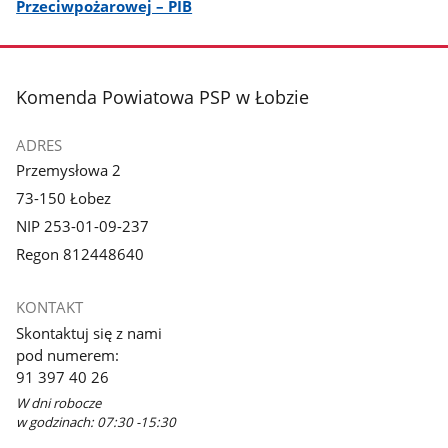
Przeciwpożarowej – PIB
stopka
Komenda Powiatowa PSP w Łobzie
ADRES
Przemysłowa 2
73-150 Łobez
NIP 253-01-09-237
Regon 812448640
KONTAKT
Skontaktuj się z nami
pod numerem:
91 397 40 26
W dni robocze
w godzinach: 07:30 -15:30