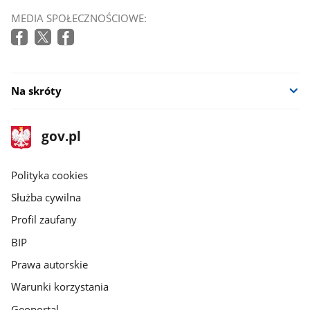
MEDIA SPOŁECZNOŚCIOWE:
Na skróty
stopka
Strona
gov.pl
gov.pl
główna
gov.pl
Polityka cookies
Służba cywilna
Profil zaufany
BIP
Prawa autorskie
Warunki korzystania
Geoportal