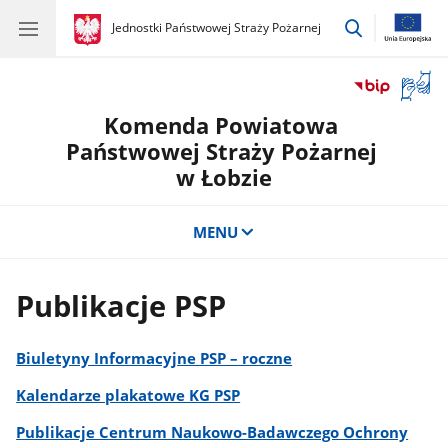
przejdź
gov.pl
Jednostki Państwowej Straży Pożarnej
gov.pl
Jednostki
do
Państwowej
wyszukiwar
Straży
Otwór
Pożarnej
okno
Komenda Powiatowa
z
tłuma
Państwowej Straży Pożarnej
języka
w Łobzie
migow
MENU
Publikacje PSP
Biuletyny Informacyjne PSP – roczne
Kalendarze plakatowe KG PSP
Publikacje Centrum Naukowo-Badawczego Ochrony