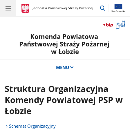
przejdź
gov.pl
Jednostki Państwowej Straży Pożarnej
gov.pl
Jednostki
do
Państwowej
wyszukiwar
Straży
Otwór
Pożarnej
okno
Komenda Powiatowa
z
tłuma
Państwowej Straży Pożarnej
języka
w Łobzie
migow
MENU
Struktura Organizacyjna
Komendy Powiatowej PSP w
Łobzie
Schemat Organizacyjny