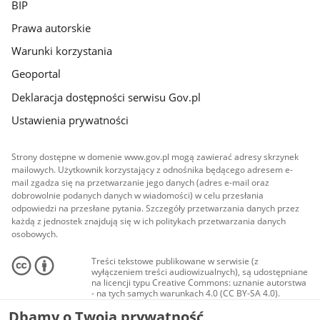
BIP
Prawa autorskie
Warunki korzystania
Geoportal
Deklaracja dostępności serwisu Gov.pl
Ustawienia prywatności
Strony dostępne w domenie www.gov.pl mogą zawierać adresy skrzynek
mailowych. Użytkownik korzystający z odnośnika będącego adresem e-
mail zgadza się na przetwarzanie jego danych (adres e-mail oraz
dobrowolnie podanych danych w wiadomości) w celu przesłania
odpowiedzi na przesłane pytania. Szczegóły przetwarzania danych przez
każdą z jednostek znajdują się w ich politykach przetwarzania danych
osobowych.
Treści tekstowe publikowane w serwisie (z
wyłączeniem treści audiowizualnych), są udostępniane
na licencji typu Creative Commons: uznanie autorstwa
- na tych samych warunkach 4.0 (CC BY-SA 4.0).
Materiały audiowizualne, w tym zdjęcia, materiały
Dbamy o Twoją prywatność
audio i wideo, są udostępniane na licencji typu