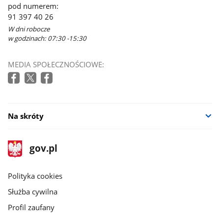
pod numerem:
91 397 40 26
W dni robocze
w godzinach: 07:30 -15:30
MEDIA SPOŁECZNOŚCIOWE:
Na skróty
stopka
Strona
gov.pl
gov.pl
główna
gov.pl
Polityka cookies
Służba cywilna
Profil zaufany