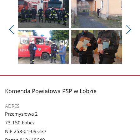
Pokaż
Pokaż
zdjęcie
zdjęcie
Pokaż
Poka
1
2
poprzednie
nest
z
z
zdjęcia
zdjęc
galerii.
galerii.
Pokaż
Pokaż
zdjęcie
zdjęcie
3
4
z
z
stopka
Komenda Powiatowa PSP w Łobzie
galerii.
galerii.
ADRES
Przemysłowa 2
73-150 Łobez
NIP 253-01-09-237
Regon 812448640