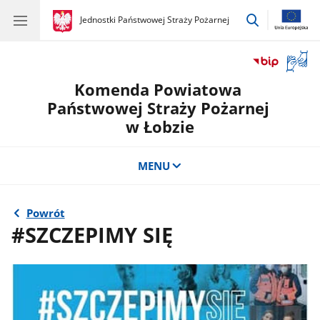
przejdź
gov.pl
Jednostki Państwowej Straży Pożarnej
gov.pl
Jednostki
do
Państwowej
wyszukiwar
Straży
Otwór
Pożarnej
okno
Komenda Powiatowa
z
tłuma
Państwowej Straży Pożarnej
języka
w Łobzie
migow
MENU
Powrót
#SZCZEPIMY SIĘ