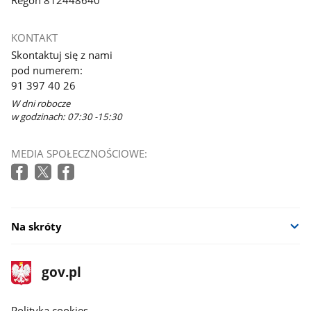
KONTAKT
Skontaktuj się z nami
pod numerem:
91 397 40 26
W dni robocze
w godzinach: 07:30 -15:30
MEDIA SPOŁECZNOŚCIOWE:
Na skróty
stopka
Strona
gov.pl
gov.pl
główna
gov.pl
Polityka cookies