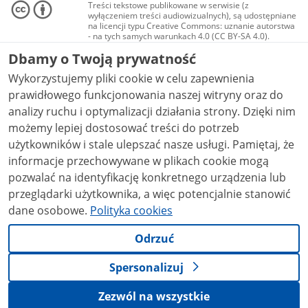
Treści tekstowe publikowane w serwisie (z
wyłączeniem treści audiowizualnych), są udostępniane
na licencji typu Creative Commons: uznanie autorstwa
- na tych samych warunkach 4.0 (CC BY-SA 4.0).
Materiały audiowizualne, w tym zdjęcia, materiały
Dbamy o Twoją prywatność
audio i wideo, są udostępniane na licencji typu
Creative Commons: uznanie autorstwa użycie
Wykorzystujemy pliki cookie w celu zapewnienia
niekomercyjne - bez utworów zależnych 4.0 (CC BY-
NC-ND 4.0), o ile nie jest to stwierdzone inaczej.
prawidłowego funkcjonowania naszej witryny oraz do
analizy ruchu i optymalizacji działania strony. Dzięki nim
możemy lepiej dostosować treści do potrzeb
użytkowników i stale ulepszać nasze usługi. Pamiętaj, że
informacje przechowywane w plikach cookie mogą
pozwalać na identyfikację konkretnego urządzenia lub
przeglądarki użytkownika, a więc potencjalnie stanowić
dane osobowe.
Polityka cookies
Odrzuć
Spersonalizuj
Zezwól na wszystkie