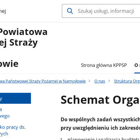
nej
Powiatowa
j Straży
owie
Strona główna KPPSP
O 
a Państwowej Straży Pożarnej w Namysłowie
O nas
Struktura Org
Schemat Orga
y
a
wego
Do wspólnych zadań wszystkic
ko pracy ds.
przy uwzględnieniu ich zakresó
wych
planowanie i realizacja budże