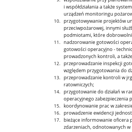
i współdziałania a także syst
urządzeń monitoringu pożarow
przygotowywanie projektów u
przeciwpożarowej, innymi służb
podmiotami, które dobrowolnie
nadzorowanie gotowości operac
gotowości operacyjno - techn
prowadzonych kontroli, a takż
przeprowadzanie inspekcji go
względem przygotowania do dz
przeprowadzanie kontroli w jr
ratowniczych;
przygotowanie do działań w r
operacyjnego zabezpieczenia 
koordynowanie prac w zakresie
prowadzenie ewidencji jednost
bieżące informowanie oficer
zdarzeniach, odnotowanych w p