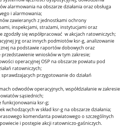
emów alarmowania na obszarze działania oraz obsługa
ego i alarmowania;
mów zawieranych z jednostkami ochrony
ami, inspekcjami, strażami, instytucjami oraz
 zgodziły się współpracować w akcjach ratowniczych;
yjnej jrg oraz innych podmiotów ksr-g, analizowanie
icznej na podstawie raportów dobowych oraz
e przedstawienie wniosków w tym zakresie;
towości operacyjnej OSP na obszarze powiatu pod
iałań ratowniczych;
g sprawdzających przygotowanie do działań
amach odwodów operacyjnych, współdziałanie w zakresie
powiatów sąsiednich;
 funkcjonowania ksr-g;
ek wchodzących w skład ksr-g na obszarze działania;
a prasowego komendanta powiatowego o szczególnych
owiecie i postępie akcji ratowniczo-gaśniczych.