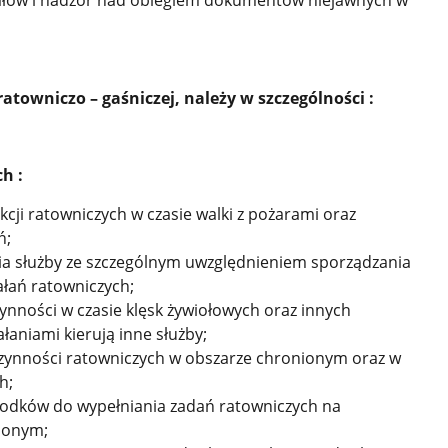
ratowniczo – gaśniczej,
należy w szczególności :
h :
cji ratowniczych w czasie walki z pożarami oraz
ń;
a służby ze szczególnym uwzględnieniem sporządzania
ałań ratowniczych;
ności w czasie klęsk żywiołowych oraz innych
łaniami kierują inne służby;
ynności ratowniczych w obszarze chronionym oraz w
h;
środków do wypełniania zadań ratowniczych na
ionym;