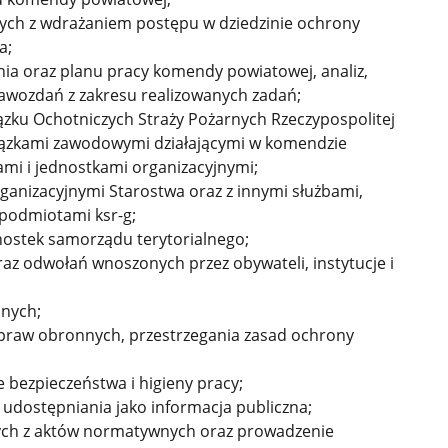
ych z wdrażaniem postępu w dziedzinie ochrony
a;
ia oraz planu pracy komendy powiatowej, analiz,
rawozdań z zakresu realizowanych zadań;
ązku Ochotniczych Straży Pożarnych Rzeczypospolitej
wiązkami zawodowymi działającymi w komendzie
mi i jednostkami organizacyjnymi;
ganizacyjnymi Starostwa oraz z innymi służbami,
e podmiotami ksr-g;
nostek samorządu terytorialnego;
raz odwołań wnoszonych przez obywateli, instytucje i
lnych;
spraw obronnych, przestrzegania zasad ochrony
e bezpieczeństwa i higieny pracy;
udostępniania jako informacja publiczna;
ych z aktów normatywnych oraz prowadzenie