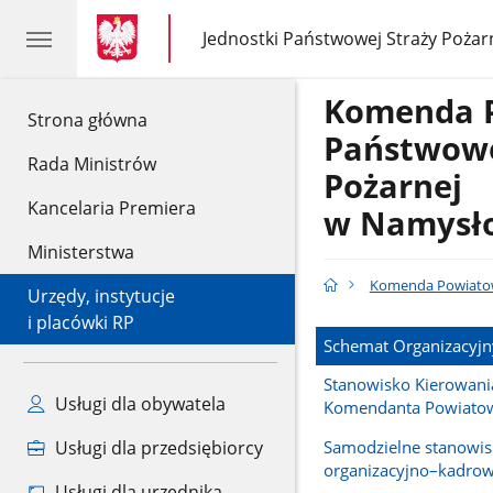
gov.pl
gov.pl
Jednostki Państwowej Straży Pożar
gov.pl
Jednostki
Państwowej
Straży
Komenda 
Pożarnej
gov.pl
Strona główna
Państwowe
Rada Ministrów
Pożarnej
Kancelaria Premiera
w Namysł
Ministerstwa
Komenda Powiatow
Urzędy, instytucje
i placówki RP
Schemat Organizacyjn
Stanowisko Kierowani
Usługi dla obywatela
Komendanta Powiato
Samodzielne stanowis
Usługi dla przedsiębiorcy
organizacyjno–kadro
Usługi dla urzędnika