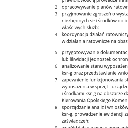
prawidłowością prowadzenia ak
opracowywanie planów ratownicz
przyjmowanie zgłoszeń o wyst
niezbędnych sił i środków do i
właściwych służb;
koordynacja działań ratownicz
w działania ratownicze na obsz
przygotowywanie dokumentacji
lub likwidacji jednostek ochro
analizowanie stanu wyposażeni
ksr-g oraz przedstawianie wni
zapewnienie funkcjonowania st
wyposażenia w sprzęt i urządz
i środkami ksr-g na obszarze d
Kierowania Opolskiego Komen
sporządzanie analiz i wnioskó
ksr-g, prowadzenie ewidencji 
zaświadczeń;
współdziałanie przy planowani