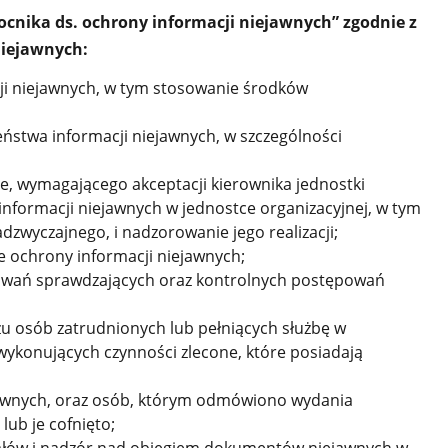
cnika ds. ochrony informacji niejawnych” zgodnie z
niejawnych:
ji niejawnych, w tym stosowanie środków
eństwa informacji niejawnych, w szczególności
e, wymagającego akceptacji kierownika jednostki
informacji niejawnych w jednostce organizacyjnej, w tym
zwyczajnego, i nadzorowanie jego realizacji;
e ochrony informacji niejawnych;
owań sprawdzających oraz kontrolnych postępowań
u osób zatrudnionych lub pełniących służbę w
wykonujących czynności zlecone, które posiadają
jawnych, oraz osób, którym odmówiono wydania
ub je cofnięto;
ałów i nadzór nad obiegiem dokumentów niejawnych w