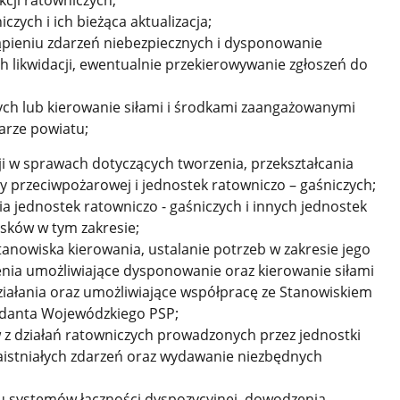
cji ratowniczych;
ych i ich bieżąca aktualizacja;
ąpieniu zdarzeń niebezpiecznych i dysponowanie
ch likwidacji, ewentualnie przekierowywanie zgłoszeń do
ych lub kierowanie siłami i środkami zaangażowanymi
arze powiatu;
 w sprawach dotyczących tworzenia, przekształcania
ny przeciwpożarowej i jednostek ratowniczo – gaśniczych;
a jednostek ratowniczo - gaśniczych i innych jednostek
osków w tym zakresie;
anowiska kierowania, ustalanie potrzeb w zakresie jego
enia umożliwiające dysponowanie oraz kierowanie siłami
ziałania oraz umożliwiające współpracę ze Stanowiskiem
danta Wojewódzkiego PSP;
w z działań ratowniczych prowadzonych przez jednostki
zaistniałych zdarzeń oraz wydawanie niezbędnych
u systemów łączności dyspozycyjnej, dowodzenia