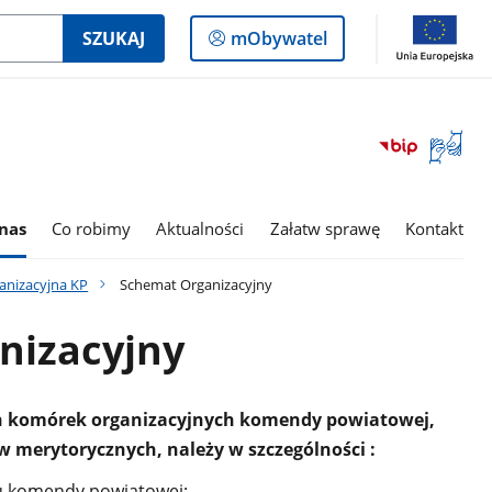
Logowanie
SZUKAJ
mObywatel
do
panelu
Otwórz
okno
z
tłumac
nas
Co robimy
Aktualności
Załatw sprawę
Kontakt
języka
migowe
anizacyjna KP
Schemat Organizacyjny
nizacyjny
h komórek organizacyjnych komendy powiatowej,
w merytorycznych, należy w szczególności :
tu komendy powiatowej;