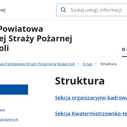
nej
Powiatowa
j Straży Pożarnej
oli
O 
 Państwowej Straży Pożarnej w Nowej Soli
O nas
Struktura
Struktura
Sekcja organizacyjno-kadrow
owe
Sekcja Kwatermistrzowsko-t
łoletnich