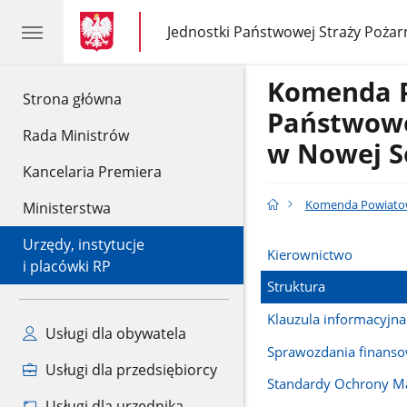
gov.pl
gov.pl
Jednostki Państwowej Straży Pożar
gov.pl
Jednostki
Państwowej
Straży
Komenda 
Pożarnej
gov.pl
Strona główna
Państwowe
Rada Ministrów
w Nowej S
Kancelaria Premiera
Komenda Powiatowa
Ministerstwa
Urzędy, instytucje
Kierownictwo
i placówki RP
Struktura
Klauzula informacyjna
Usługi dla obywatela
Sprawozdania finans
Usługi dla przedsiębiorcy
Standardy Ochrony Ma
Usługi dla urzędnika