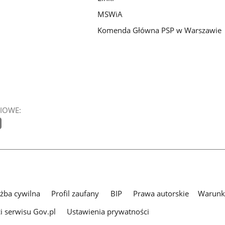
MSWiA
Komenda Główna PSP w Warszawie
IOWE:
użba cywilna
Profil zaufany
BIP
Prawa autorskie
Warunki
i serwisu Gov.pl
Ustawienia prywatności