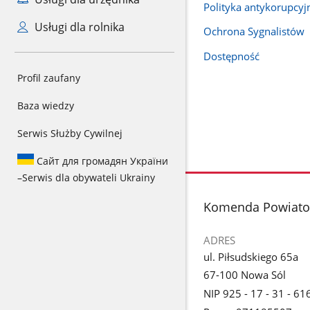
Polityka antykorupcyj
Usługi dla rolnika
Ochrona Sygnalistów
Dostępność
Profil zaufany
Baza wiedzy
Serwis Służby Cywilnej
Сайт для громадян України
–
Serwis dla obywateli Ukrainy
stopka
Komenda Powiatow
ADRES
ul. Piłsudskiego 65a
67-100 Nowa Sól
NIP 925 - 17 - 31 - 61