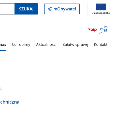
Logowanie
SZUKAJ
mObywatel
do
panelu
Otwórz
okno
z
tłumac
nas
Co robimy
Aktualności
Załatw sprawę
Kontakt
języka
migowe
a
echniczna