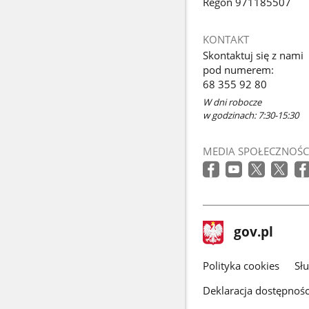
Regon 971185507
KONTAKT
Skontaktuj się z nami
pod numerem:
68 355 92 80
W dni robocze
w godzinach: 7:30-15:30
MEDIA SPOŁECZNOŚC
stopka
Strona
gov.pl
gov.pl
główna
gov.pl
Polityka cookies
Sł
Deklaracja dostępnośc