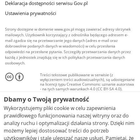
Deklaracja dostępności serwisu Gov.pl
Ustawienia prywatności
Strony dostępne w domenie www.gov.pl mogą zawierać adresy skrzynek
mailowych. Użytkownik korzystający z odnośnika będącego adresem e-
mail zgadza się na przetwarzanie jego danych (adres e-mail oraz
dobrowolnie podanych danych w wiadomości) w celu przesłania
odpowiedzi na przesłane pytania. Szczegóły przetwarzania danych przez
każdą z jednostek znajdują się w ich politykach przetwarzania danych
osobowych.
Treści tekstowe publikowane w serwisie (z
wyłączeniem treści audiowizualnych), są udostępniane
na licencji typu Creative Commons: uznanie autorstwa
- na tych samych warunkach 4.0 (CC BY-SA 4.0).
Materiały audiowizualne, w tym zdjęcia, materiały
Dbamy o Twoją prywatność
audio i wideo, są udostępniane na licencji typu
Creative Commons: uznanie autorstwa użycie
Wykorzystujemy pliki cookie w celu zapewnienia
niekomercyjne - bez utworów zależnych 4.0 (CC BY-
NC-ND 4.0), o ile nie jest to stwierdzone inaczej.
prawidłowego funkcjonowania naszej witryny oraz do
analizy ruchu i optymalizacji działania strony. Dzięki nim
możemy lepiej dostosować treści do potrzeb
użytkowników i stale ulepszać nasze usługi. Pamiętaj, że