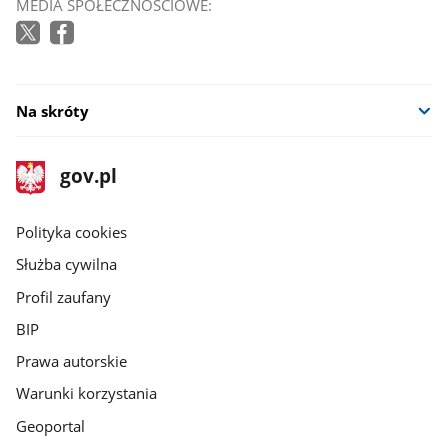
MEDIA SPOŁECZNOŚCIOWE:
Na skróty
stopka
Strona
gov.pl
gov.pl
główna
gov.pl
Polityka cookies
Służba cywilna
Profil zaufany
BIP
Prawa autorskie
Warunki korzystania
Geoportal