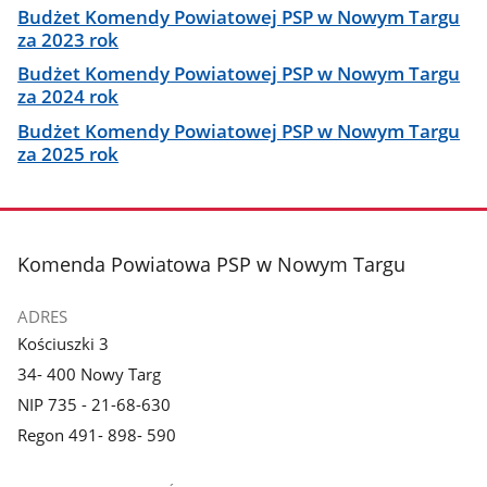
Budżet Komendy Powiatowej PSP w Nowym Targu
za 2023 rok
Budżet Komendy Powiatowej PSP w Nowym Targu
za 2024 rok
Budżet Komendy Powiatowej PSP w Nowym Targu
za 2025 rok
stopka
Komenda Powiatowa PSP w Nowym Targu
ADRES
Kościuszki 3
34- 400 Nowy Targ
NIP 735 - 21-68-630
Regon 491- 898- 590