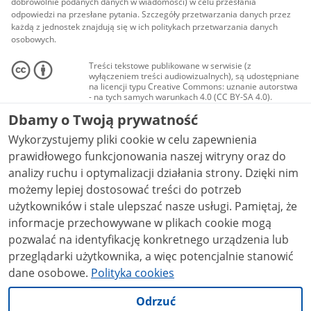
dobrowolnie podanych danych w wiadomości) w celu przesłania
odpowiedzi na przesłane pytania. Szczegóły przetwarzania danych przez
każdą z jednostek znajdują się w ich politykach przetwarzania danych
osobowych.
Treści tekstowe publikowane w serwisie (z
wyłączeniem treści audiowizualnych), są udostępniane
na licencji typu Creative Commons: uznanie autorstwa
- na tych samych warunkach 4.0 (CC BY-SA 4.0).
Materiały audiowizualne, w tym zdjęcia, materiały
Dbamy o Twoją prywatność
audio i wideo, są udostępniane na licencji typu
Creative Commons: uznanie autorstwa użycie
Wykorzystujemy pliki cookie w celu zapewnienia
niekomercyjne - bez utworów zależnych 4.0 (CC BY-
NC-ND 4.0), o ile nie jest to stwierdzone inaczej.
prawidłowego funkcjonowania naszej witryny oraz do
analizy ruchu i optymalizacji działania strony. Dzięki nim
możemy lepiej dostosować treści do potrzeb
użytkowników i stale ulepszać nasze usługi. Pamiętaj, że
informacje przechowywane w plikach cookie mogą
pozwalać na identyfikację konkretnego urządzenia lub
przeglądarki użytkownika, a więc potencjalnie stanowić
dane osobowe.
Polityka cookies
Odrzuć