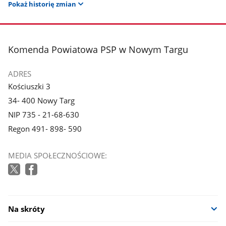
Pokaż historię zmian
stopka
Komenda Powiatowa PSP w Nowym Targu
ADRES
Kościuszki 3
34- 400 Nowy Targ
NIP 735 - 21-68-630
Regon 491- 898- 590
MEDIA SPOŁECZNOŚCIOWE:
Na skróty