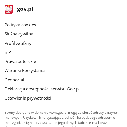
stopka
Strona
gov.pl
gov.pl
główna
gov.pl
Polityka cookies
Służba cywilna
Profil zaufany
BIP
Prawa autorskie
Warunki korzystania
Geoportal
Deklaracja dostępności serwisu Gov.pl
Ustawienia prywatności
Strony dostępne w domenie www.gov.pl mogą zawierać adresy skrzynek
mailowych. Użytkownik korzystający z odnośnika będącego adresem e-
mail zgadza się na przetwarzanie jego danych (adres e-mail oraz