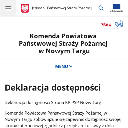
przejdź
gov.pl
Jednostki Państwowej Straży Pożarnej
gov.pl
Jednostki
do
Państwowej
wyszukiwar
Straży
Otwór
Pożarnej
okno
Komenda Powiatowa
z
tłuma
Państwowej Straży Pożarnej
języka
w Nowym Targu
migow
MENU
Deklaracja dostępności
Deklaracja dostępności Strona KP PSP Nowy Targ
Komenda Powiatowa Państwowej Straży Pożarnej w
Nowym Targu zobowiązuje się zapewnić dostępność swojej
strony internetowej zgodnie z przepisami ustawy z dnia