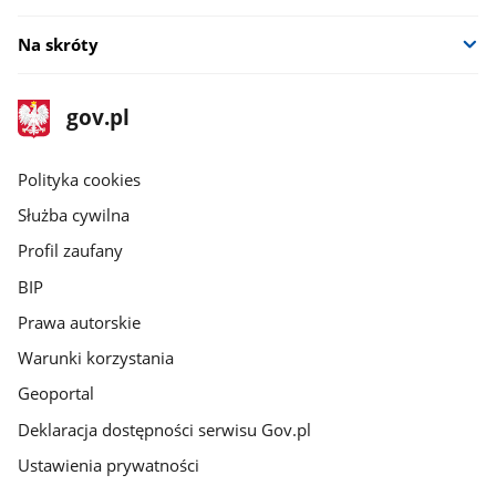
Na skróty
stopka
Strona
gov.pl
gov.pl
główna
gov.pl
Polityka cookies
Służba cywilna
Profil zaufany
BIP
Prawa autorskie
Warunki korzystania
Geoportal
Deklaracja dostępności serwisu Gov.pl
Ustawienia prywatności