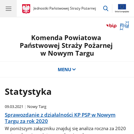
przejdź
gov.pl
Jednostki Państwowej Straży Pożarnej
gov.pl
Jednostki
do
Państwowej
wyszukiwar
Straży
Otwór
Pożarnej
okno
Komenda Powiatowa
z
tłuma
Państwowej Straży Pożarnej
języka
w Nowym Targu
migow
MENU
Statystyka
09.03.2021
Nowy Targ
Sprawozdanie z działalności KP PSP w Nowym
Targu za rok 2020
W poniższym załączniku znajduj się analiza roczna za 2020