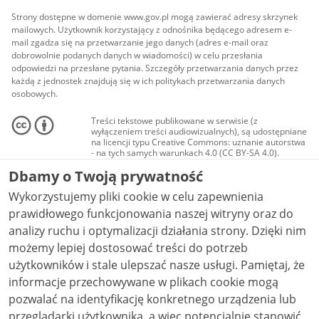
Strony dostępne w domenie www.gov.pl mogą zawierać adresy skrzynek
mailowych. Użytkownik korzystający z odnośnika będącego adresem e-
mail zgadza się na przetwarzanie jego danych (adres e-mail oraz
dobrowolnie podanych danych w wiadomości) w celu przesłania
odpowiedzi na przesłane pytania. Szczegóły przetwarzania danych przez
każdą z jednostek znajdują się w ich politykach przetwarzania danych
osobowych.
Treści tekstowe publikowane w serwisie (z
wyłączeniem treści audiowizualnych), są udostępniane
na licencji typu Creative Commons: uznanie autorstwa
- na tych samych warunkach 4.0 (CC BY-SA 4.0).
Materiały audiowizualne, w tym zdjęcia, materiały
Dbamy o Twoją prywatność
audio i wideo, są udostępniane na licencji typu
Creative Commons: uznanie autorstwa użycie
Wykorzystujemy pliki cookie w celu zapewnienia
niekomercyjne - bez utworów zależnych 4.0 (CC BY-
NC-ND 4.0), o ile nie jest to stwierdzone inaczej.
prawidłowego funkcjonowania naszej witryny oraz do
analizy ruchu i optymalizacji działania strony. Dzięki nim
możemy lepiej dostosować treści do potrzeb
użytkowników i stale ulepszać nasze usługi. Pamiętaj, że
informacje przechowywane w plikach cookie mogą
pozwalać na identyfikację konkretnego urządzenia lub
przeglądarki użytkownika, a więc potencjalnie stanowić