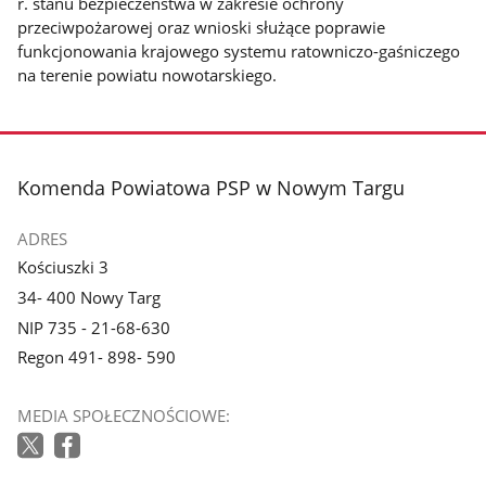
r. stanu bezpieczeństwa w zakresie ochrony
przeciwpożarowej oraz wnioski służące poprawie
funkcjonowania krajowego systemu ratowniczo-gaśniczego
na terenie powiatu nowotarskiego.
stopka
Komenda Powiatowa PSP w Nowym Targu
ADRES
Kościuszki 3
34- 400 Nowy Targ
NIP 735 - 21-68-630
Regon 491- 898- 590
MEDIA SPOŁECZNOŚCIOWE: