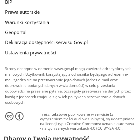
BIP
Prawa autorskie
Warunki korzystania
Geoportal
Deklaracja dostępności serwisu Gov.pl
Ustawienia prywatności
Strony dostępne w domenie www.gov.pl mogą zawierać adresy skrzynek
mailowych. Użytkownik korzystający z odnośnika będącego adresem e-
mail zgadza się na przetwarzanie jego danych (adres e-mail oraz
dobrowolnie podanych danych w wiadomości) w celu przesłania
odpowiedzi na przesłane pytania. Szczegóły przetwarzania danych przez
każdą z jednostek znajdują się w ich politykach przetwarzania danych
osobowych.
Treści tekstowe publikowane w serwisie (z
wyłączeniem treści audiowizualnych), są udostępniane
na licencji typu Creative Commons: uznanie autorstwa
- na tych samych warunkach 4.0 (CC BY-SA 4.0).
Materiały audiowizualne, w tym zdjęcia, materiały
Dbamy o Twoją prywatność
audio i wideo, są udostępniane na licencji typu