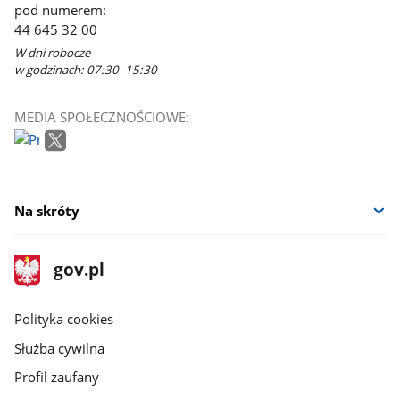
pod numerem:
44 645 32 00
W dni robocze
w godzinach: 07:30 -15:30
MEDIA SPOŁECZNOŚCIOWE:
Na skróty
stopka
Strona
gov.pl
gov.pl
główna
gov.pl
Polityka cookies
Służba cywilna
Profil zaufany