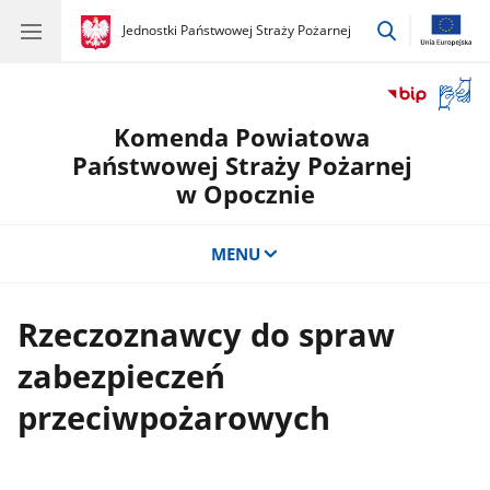
przejdź
gov.pl
Jednostki Państwowej Straży Pożarnej
gov.pl
Jednostki
do
Państwowej
wyszukiwar
Straży
Otwór
Pożarnej
okno
Komenda Powiatowa
z
tłuma
Państwowej Straży Pożarnej
języka
w Opocznie
migow
MENU
Rzeczoznawcy do spraw
zabezpieczeń
przeciwpożarowych