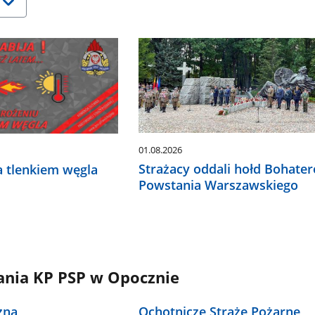
01.08.2026
Strażacy oddali hołd Bohate
a tlenkiem węgla
Powstania Warszawskiego
ania KP PSP w Opocznie
zna
Ochotnicze Straże Pożarne