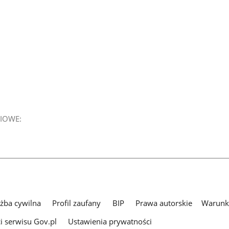
IOWE:
użba cywilna
Profil zaufany
BIP
Prawa autorskie
Warunki
i serwisu Gov.pl
Ustawienia prywatności