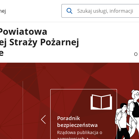
nej
Powiatowa
j Straży Pożarnej
e
O 
Poradnik
Gdzie 
bezpieczeństwa
Dowied
Rządowa publikacja o
zagrożeniach