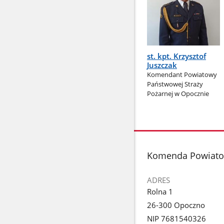
st. kpt. Krzysztof
Juszczak
Komendant Powiatowy
Państwowej Straży
Pożarnej w Opocznie
stopka
Komenda Powiatow
ADRES
Rolna 1
26-300 Opoczno
NIP 7681540326