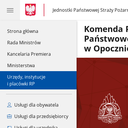
gov.pl
gov.pl
Jednostki Państwowej Straży Pożar
gov.pl
Jednostki
Państwowej
Straży
Komenda 
Pożarnej
gov.pl
Strona główna
Państwowe
Rada Ministrów
w Opoczni
Kancelaria Premiera
Ministerstwa
Urzędy, instytucje
i placówki RP
Usługi dla obywatela
Usługi dla przedsiębiorcy
Usługi dla urzędnika