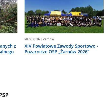
28.06.2026
Żarnów
anych z
XIV Powiatowe Zawody Sportowo -
silnego
Pożarnicze OSP „Żarnów 2026”
PSP