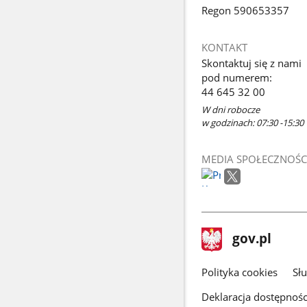
Regon 590653357
KONTAKT
Skontaktuj się z nami
pod numerem:
44 645 32 00
W dni robocze
w godzinach: 07:30 -15:30
MEDIA SPOŁECZNOŚC
stopka
Strona
gov.pl
gov.pl
główna
gov.pl
Polityka cookies
Sł
Deklaracja dostępnośc