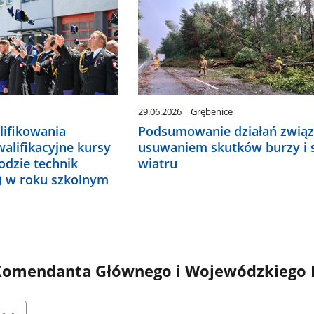
29.06.2026
Grębenice
ifikowania
Podsumowanie działań związ
alifikacyjne kursy
usuwaniem skutków burzy i 
dzie technik
wiatru
) w roku szkolnym
omendanta Głównego i Wojewódzkiego 