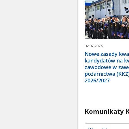
02.07.2026
Nowe zasady kwal
kandydatów na kw
zawodowe w zawo
pożarnictwa (KKZ
2026/2027
Komunikaty K
Naciśnij