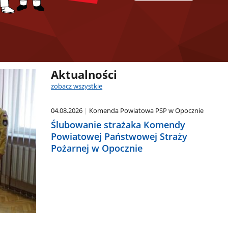
Aktualności
zobacz wszystkie
04.08.2026
Komenda Powiatowa PSP w Opocznie
Ślubowanie strażaka Komendy
Powiatowej Państwowej Straży
Pożarnej w Opocznie