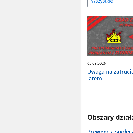
strzałkę
w
dół,
aby
wybrać
odpowiednią
pozycję.
Dane
zaktualizują
się
05.08.2026
automatycznie.
Uwaga na zatruci
latem
Obszary dział
Prewencja społec