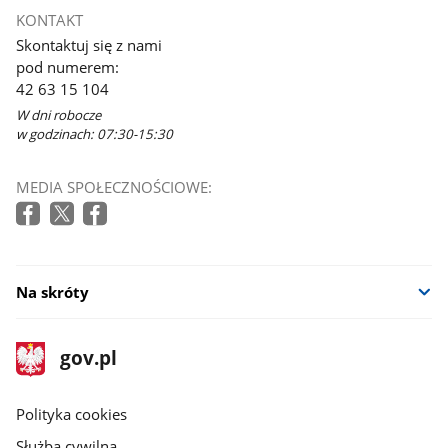
KONTAKT
Skontaktuj się z nami
pod numerem:
42 63 15 104
W dni robocze
w godzinach: 07:30-15:30
MEDIA SPOŁECZNOŚCIOWE:
Na skróty
stopka
Strona
gov.pl
gov.pl
główna
gov.pl
Polityka cookies
Służba cywilna