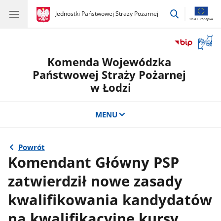
przejdź
gov.pl
Jednostki Państwowej Straży Pożarnej
gov.pl
Jednostki
do
Państwowej
wyszukiwar
Straży
Otwór
Pożarnej
okno
Komenda Wojewódzka
z
tłuma
Państwowej Straży Pożarnej
języka
w Łodzi
migow
MENU
Powrót
Komendant Główny PSP
zatwierdził nowe zasady
kwalifikowania kandydatów
na kwalifikacyjne kursy