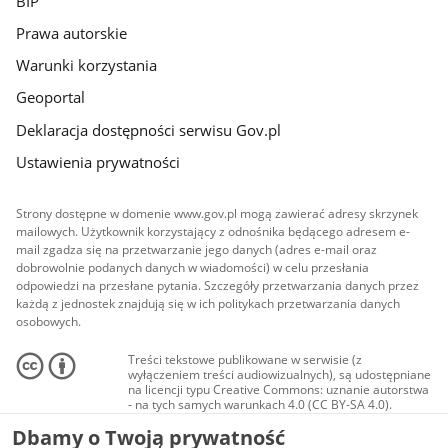
BIP
Prawa autorskie
Warunki korzystania
Geoportal
Deklaracja dostępności serwisu Gov.pl
Ustawienia prywatności
Strony dostępne w domenie www.gov.pl mogą zawierać adresy skrzynek
mailowych. Użytkownik korzystający z odnośnika będącego adresem e-
mail zgadza się na przetwarzanie jego danych (adres e-mail oraz
dobrowolnie podanych danych w wiadomości) w celu przesłania
odpowiedzi na przesłane pytania. Szczegóły przetwarzania danych przez
każdą z jednostek znajdują się w ich politykach przetwarzania danych
osobowych.
Treści tekstowe publikowane w serwisie (z
wyłączeniem treści audiowizualnych), są udostępniane
na licencji typu Creative Commons: uznanie autorstwa
- na tych samych warunkach 4.0 (CC BY-SA 4.0).
Materiały audiowizualne, w tym zdjęcia, materiały
Dbamy o Twoją prywatność
audio i wideo, są udostępniane na licencji typu