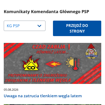
Komunikaty Komendanta Głównego PSP
Naciśnij
PRZEJDŹ DO
strzałkę
STRONY
w
dół,
aby
wybrać
odpowiednią
pozycję.
Dane
zaktualizują
się
automatycznie.
05.08.2026
Uwaga na zatrucia tlenkiem węgla latem