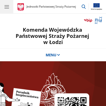
przejdź
gov.pl
Jednostki Państwowej Straży Pożarnej
gov.pl
Jednostki
do
Państwowej
wyszukiwar
Straży
Otwór
Pożarnej
okno
Komenda Wojewódzka
z
tłuma
Państwowej Straży Pożarnej
języka
w Łodzi
migow
MENU