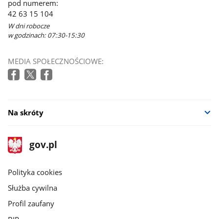
pod numerem:
42 63 15 104
W dni robocze
w godzinach: 07:30-15:30
MEDIA SPOŁECZNOŚCIOWE:
Na skróty
stopka
Strona
gov.pl
gov.pl
główna
gov.pl
Polityka cookies
Służba cywilna
Profil zaufany