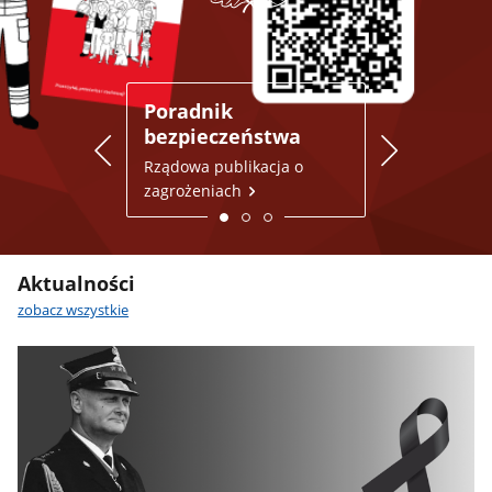
Poradnik
Gdzie się u
bezpieczeństwa
Punkty schroni
Polsce
Rządowa publikacja o
zagrożeniach
Aktualności
zobacz wszystkie