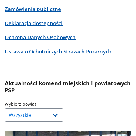
Zamówienia publiczne
Deklaracja dostępności
Ochrona Danych Osobowych
Ustawa o Ochotniczych Strażach Pożarnych
Aktualności komend miejskich i powiatowych
PSP
Naciśnij
Wybierz powiat
strzałkę
w
dół,
aby
wybrać