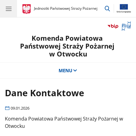
przejdź
gov.pl
Jednostki Państwowej Straży Pożarnej
gov.pl
Jednostki
do
Państwowej
wyszukiwar
Straży
Otwór
Pożarnej
okno
Komenda Powiatowa
z
tłuma
Państwowej Straży Pożarnej
języka
w Otwocku
migow
MENU
Dane Kontaktowe
09.01.2026
Komenda Powiatowa Państwowej Straży Pożarnej w
Otwocku