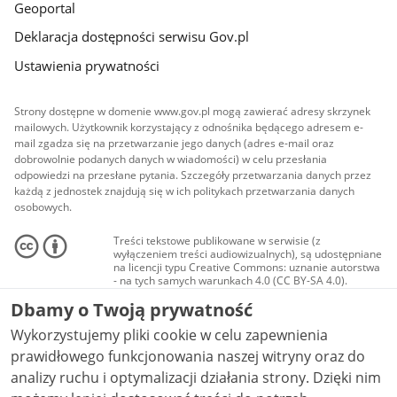
Geoportal
Deklaracja dostępności serwisu Gov.pl
Ustawienia prywatności
Strony dostępne w domenie www.gov.pl mogą zawierać adresy skrzynek
mailowych. Użytkownik korzystający z odnośnika będącego adresem e-
mail zgadza się na przetwarzanie jego danych (adres e-mail oraz
dobrowolnie podanych danych w wiadomości) w celu przesłania
odpowiedzi na przesłane pytania. Szczegóły przetwarzania danych przez
każdą z jednostek znajdują się w ich politykach przetwarzania danych
osobowych.
Treści tekstowe publikowane w serwisie (z
wyłączeniem treści audiowizualnych), są udostępniane
na licencji typu Creative Commons: uznanie autorstwa
- na tych samych warunkach 4.0 (CC BY-SA 4.0).
Materiały audiowizualne, w tym zdjęcia, materiały
Dbamy o Twoją prywatność
audio i wideo, są udostępniane na licencji typu
Creative Commons: uznanie autorstwa użycie
Wykorzystujemy pliki cookie w celu zapewnienia
niekomercyjne - bez utworów zależnych 4.0 (CC BY-
NC-ND 4.0), o ile nie jest to stwierdzone inaczej.
prawidłowego funkcjonowania naszej witryny oraz do
analizy ruchu i optymalizacji działania strony. Dzięki nim