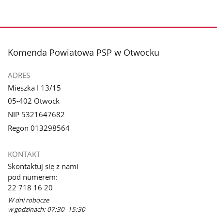
stopka
Komenda Powiatowa PSP w Otwocku
ADRES
Mieszka I 13/15
05-402 Otwock
NIP 5321647682
Regon 013298564
KONTAKT
Skontaktuj się z nami
pod numerem:
22 718 16 20
W dni robocze
w godzinach: 07:30 -15:30