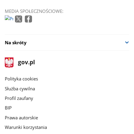
MEDIA SPOŁECZNOŚCIOWE:
Na skróty
stopka
Strona
gov.pl
gov.pl
główna
gov.pl
Polityka cookies
Służba cywilna
Profil zaufany
BIP
Prawa autorskie
Warunki korzystania