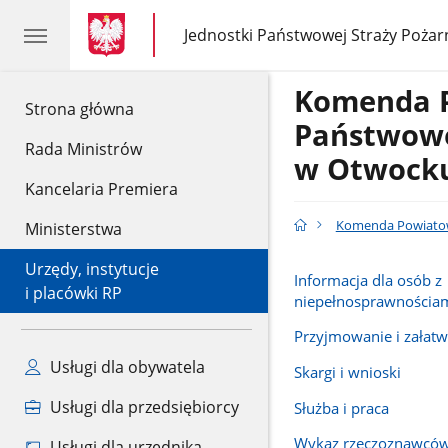
gov.pl
gov.pl
Jednostki Państwowej Straży Pożar
gov.pl
Jednostki
Państwowej
Straży
Komenda 
Pożarnej
gov.pl
Strona główna
Państwowe
Rada Ministrów
w Otwock
Kancelaria Premiera
Komenda Powiatow
Ministerstwa
Urzędy, instytucje
Informacja dla osób z
i placówki RP
niepełnosprawnościa
Przyjmowanie i załatw
Usługi dla obywatela
Skargi i wnioski
Usługi dla przedsiębiorcy
Służba i praca
Wykaz rzeczoznawców
Usługi dla urzędnika