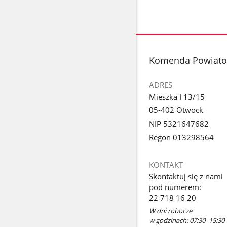
stopka
Komenda Powiato
ADRES
Mieszka I 13/15
05-402 Otwock
NIP 5321647682
Regon 013298564
KONTAKT
Skontaktuj się z nami
pod numerem:
22 718 16 20
W dni robocze
w godzinach: 07:30 -15:30