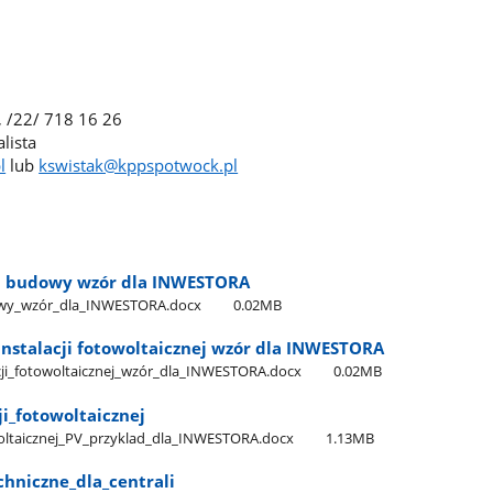
, /22/ 718 16 26
lista
l
lub
kswistak@kppspotwock.pl
u budowy wzór dla INWESTORA
wy​_wzór​_dla​_INWESTORA.docx
0.02MB
nstalacji fotowoltaicznej wzór dla INWESTORA
ji​_fotowoltaicznej​_wzór​_dla​_INWESTORA.docx
0.02MB
ji​_fotowoltaicznej
owoltaicznej​_PV​_przyklad​_dla​_INWESTORA.docx
1.13MB
hniczne​_dla​_centrali