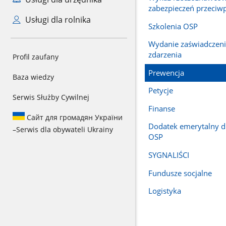
zabezpieczeń przeci
Usługi dla rolnika
Szkolenia OSP
Wydanie zaświadczeni
zdarzenia
Profil zaufany
Prewencja
Baza wiedzy
Petycje
Serwis Służby Cywilnej
Finanse
Сайт для громадян України
Dodatek emerytalny 
–
Serwis dla obywateli Ukrainy
OSP
SYGNALIŚCI
Fundusze socjalne
Logistyka