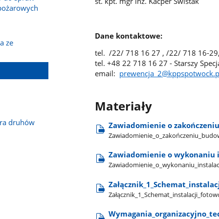
st. kpt. mgr inż. Kacper Świstak
wpożarowych
Dane kontaktowe:
a ze
tel. /22/ 718 16 27 , /22/ 718 16-29
tel. +48 22 718 16 27 - Starszy Specja
email:
prewencja_2@kppspotwock.p
Materiały
dra druhów
Zawiadomienie o zakończeni
Zawiadomienie​_o​_zakończeniu​_budo
Zawiadomienie o wykonaniu i
Zawiadomienie​_o​_wykonaniu​_instalac
Załącznik​_1​_Schemat​_instalac
Załącznik​_1​_Schemat​_instalacji​_fot
Wymagania​_organizacyjno​_tec