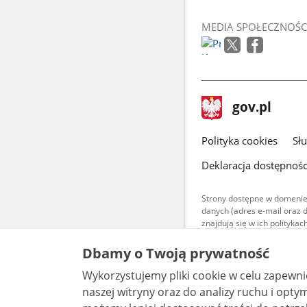
MEDIA SPOŁECZNOŚC
stopka
Strona
gov.pl
gov.pl
główna
gov.pl
Polityka cookies
Sł
Deklaracja dostępnośc
Strony dostępne w domenie
danych (adres e-mail oraz 
znajdują się w ich polityk
Treści teksto
Dbamy o Twoją prywatność
udostępniane
warunkach 4.0
Wykorzystujemy pliki cookie w celu zapewn
są udostępni
bez utworów z
naszej witryny oraz do analizy ruchu i optymalizacj