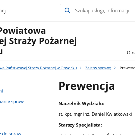
nej
Powiatowa
j Straży Pożarnej
u
O n
a Państwowej Straży Pożarnej w Otwocku
Załatw sprawę
Prewenc
Prewencja
mi
ianie spraw
Naczelnik Wydziału:
st. kpt. mgr inż. Daniel Kwiatkowski
Starszy Specjalista:
 do spraw