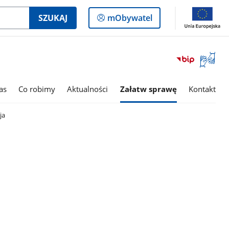
Logowanie
SZUKAJ
mObywatel
do
panelu
Otwórz
okno
z
tłumac
as
Co robimy
Aktualności
Załatw sprawę
Kontakt
języka
migowe
ja