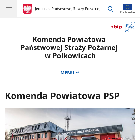
przejdź
gov.pl
Jednostki Państwowej Straży Pożarnej
gov.pl
Jednostki
do
Państwowej
wyszukiwar
Straży
Otwór
Pożarnej
okno
Komenda Powiatowa
z
tłuma
Państwowej Straży Pożarnej
języka
w Polkowicach
migow
MENU
Komenda Powiatowa PSP