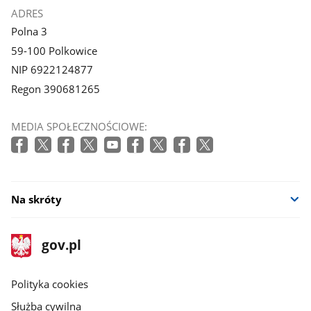
ADRES
Polna 3
59-100 Polkowice
NIP 6922124877
Regon 390681265
MEDIA SPOŁECZNOŚCIOWE:
Na skróty
stopka
Strona
gov.pl
gov.pl
główna
gov.pl
Polityka cookies
Służba cywilna