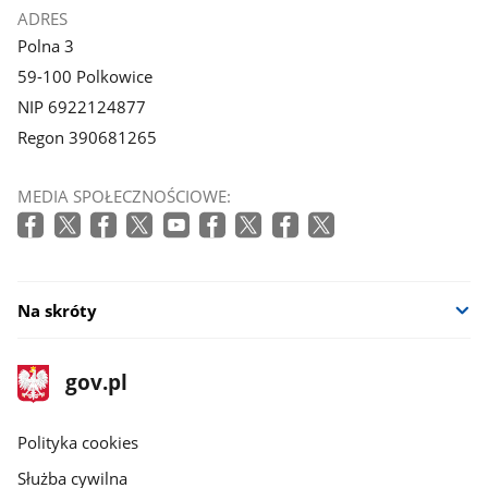
ADRES
Polna 3
59-100 Polkowice
NIP 6922124877
Regon 390681265
MEDIA SPOŁECZNOŚCIOWE:
Na skróty
stopka
Strona
gov.pl
gov.pl
główna
gov.pl
Polityka cookies
Służba cywilna