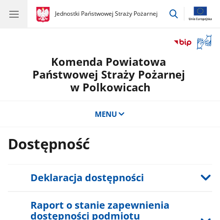
przejdź
gov.pl
Jednostki Państwowej Straży Pożarnej
gov.pl
Jednostki
do
Państwowej
wyszukiwar
Straży
Otwór
Pożarnej
okno
Komenda Powiatowa
z
tłuma
Państwowej Straży Pożarnej
języka
w Polkowicach
migow
MENU
Dostępność
Deklaracja dostępności
Raport o stanie zapewnienia
dostępności podmiotu