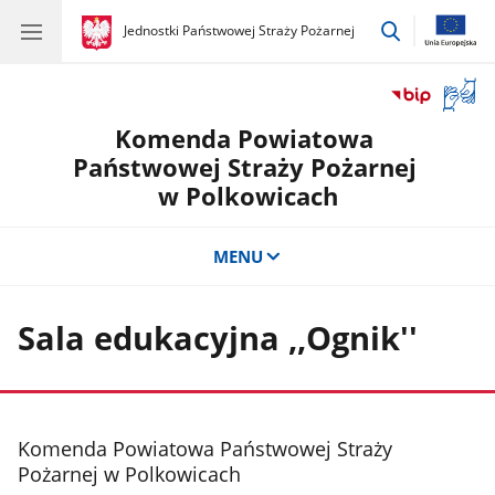
przejdź
gov.pl
Jednostki Państwowej Straży Pożarnej
gov.pl
Jednostki
do
Państwowej
wyszukiwar
Straży
Otwór
Pożarnej
okno
Komenda Powiatowa
z
tłuma
Państwowej Straży Pożarnej
języka
w Polkowicach
migow
MENU
Sala edukacyjna ,,Ognik''
stopka
Komenda Powiatowa Państwowej Straży
Pożarnej w Polkowicach