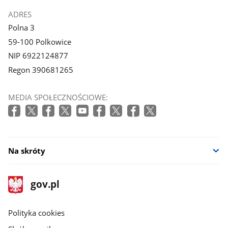
ADRES
Polna 3
59-100 Polkowice
NIP 6922124877
Regon 390681265
MEDIA SPOŁECZNOŚCIOWE:
Na skróty
stopka
Strona
gov.pl
gov.pl
główna
gov.pl
Polityka cookies