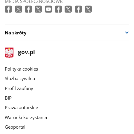
MEDIA SPOŁECZNOŚCIOWE:
Na skróty
stopka
Strona
gov.pl
gov.pl
główna
gov.pl
Polityka cookies
Służba cywilna
Profil zaufany
BIP
Prawa autorskie
Warunki korzystania
Geoportal