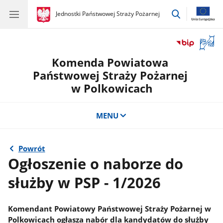
przejdź
gov.pl
Jednostki Państwowej Straży Pożarnej
gov.pl
Jednostki
do
Państwowej
wyszukiwar
Straży
Otwór
Pożarnej
okno
Komenda Powiatowa
z
tłuma
Państwowej Straży Pożarnej
języka
w Polkowicach
migow
MENU
Powrót
Ogłoszenie o naborze do
służby w PSP - 1/2026
Komendant Powiatowy Państwowej Straży Pożarnej w
Polkowicach ogłasza nabór dla kandydatów do służby