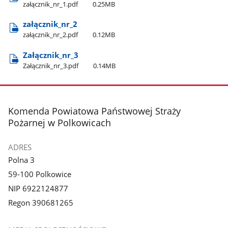
załącznik​_nr​_1.pdf
0.25MB
załącznik​_nr​_2
załącznik​_nr​_2.pdf
0.12MB
Załącznik​_nr​_3
Załącznik​_nr​_3.pdf
0.14MB
stopka
Komenda Powiatowa Państwowej Straży
Pożarnej w Polkowicach
ADRES
Polna 3
59-100 Polkowice
NIP 6922124877
Regon 390681265