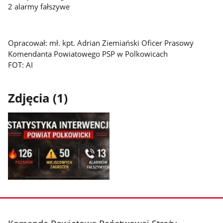
2 alarmy fałszywe
Opracował: mł. kpt. Adrian Ziemiański Oficer Prasowy
Komendanta Powiatowego PSP w Polkowicach
FOT: AI
Zdjęcia (1)
Pokaż
zdjęcie
1
z
stopka