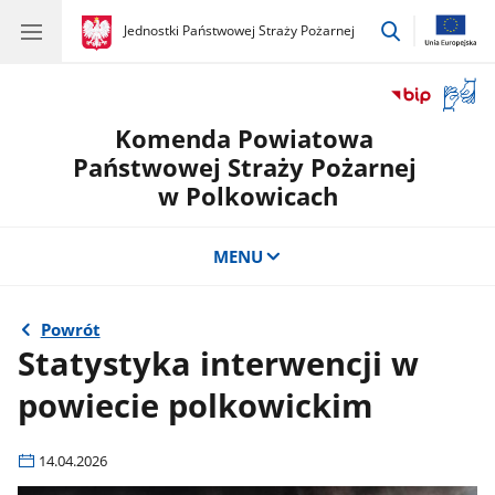
przejdź
gov.pl
Jednostki Państwowej Straży Pożarnej
gov.pl
Jednostki
do
Państwowej
wyszukiwar
Straży
Otwór
Pożarnej
okno
Komenda Powiatowa
z
tłuma
Państwowej Straży Pożarnej
języka
w Polkowicach
migow
MENU
Powrót
Statystyka interwencji w
powiecie polkowickim
14.04.2026