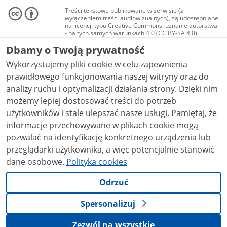
Treści tekstowe publikowane w serwisie (z
wyłączeniem treści audiowizualnych), są udostępniane
na licencji typu Creative Commons: uznanie autorstwa
- na tych samych warunkach 4.0 (CC BY-SA 4.0).
Materiały audiowizualne, w tym zdjęcia, materiały
Dbamy o Twoją prywatność
audio i wideo, są udostępniane na licencji typu
Creative Commons: uznanie autorstwa użycie
Wykorzystujemy pliki cookie w celu zapewnienia
niekomercyjne - bez utworów zależnych 4.0 (CC BY-
NC-ND 4.0), o ile nie jest to stwierdzone inaczej.
prawidłowego funkcjonowania naszej witryny oraz do
analizy ruchu i optymalizacji działania strony. Dzięki nim
możemy lepiej dostosować treści do potrzeb
użytkowników i stale ulepszać nasze usługi. Pamiętaj, że
informacje przechowywane w plikach cookie mogą
pozwalać na identyfikację konkretnego urządzenia lub
przeglądarki użytkownika, a więc potencjalnie stanowić
dane osobowe.
Polityka cookies
Odrzuć
Spersonalizuj
Zezwól na wszystkie