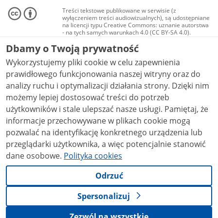
Treści tekstowe publikowane w serwisie (z
wyłączeniem treści audiowizualnych), są udostępniane
na licencji typu Creative Commons: uznanie autorstwa
- na tych samych warunkach 4.0 (CC BY-SA 4.0).
Materiały audiowizualne, w tym zdjęcia, materiały
Dbamy o Twoją prywatność
audio i wideo, są udostępniane na licencji typu
Creative Commons: uznanie autorstwa użycie
Wykorzystujemy pliki cookie w celu zapewnienia
niekomercyjne - bez utworów zależnych 4.0 (CC BY-
NC-ND 4.0), o ile nie jest to stwierdzone inaczej.
prawidłowego funkcjonowania naszej witryny oraz do
analizy ruchu i optymalizacji działania strony. Dzięki nim
możemy lepiej dostosować treści do potrzeb
użytkowników i stale ulepszać nasze usługi. Pamiętaj, że
informacje przechowywane w plikach cookie mogą
pozwalać na identyfikację konkretnego urządzenia lub
przeglądarki użytkownika, a więc potencjalnie stanowić
dane osobowe.
Polityka cookies
Odrzuć
Spersonalizuj
Zezwól na wszystkie