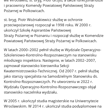
we Wrocławiu, st. bryg. Piotr Grzyb, a także funkcjonariusze
i pracownicy Komendy Powiatowej Państwowej Straży
Pożarnej w Polkowicach.
st. bryg. Piotr Woźniakiewicz służbę w ochronie
przeciwpożarowej rozpoczął w 1998 roku. W 2000 r.
ukończył Szkołę Aspirantów Państwowej
Straży Pożarnej w Poznaniu i rozpoczął służbę w Komendzie
Powiatowej Państwowej Straży Pożarnej w Polkowicach.
W latach 2000–2002 pełnił służbę w Wydziale Operacyjno-
Szkoleniowo-Kontrolno-Rozpoznawczym na stanowisku
młodszego inspektora. Następnie, w latach 2002–2007,
zajmował stanowisko kierownika Sekcji
Kwatermistrzowsko-Technicznej. Od 2007 r. pełnił służbę
jako starszy specjalista na Samodzielnym Stanowisku ds.
Kontrolno-Rozpoznawczych. Po utworzeniu w 2022 r.
Wydziału Operacyjno-Kontrolno-Rozpoznawczego objął
stanowisko naczelnika wydziału.
W 2005 r. ukończył studia magisterskie na Uniwersytecie
Wrocławskim. W 2014 r. ukończył studia podyplomowe na