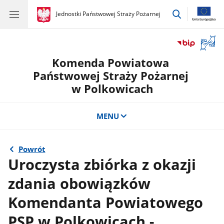
przejdź
gov.pl
Jednostki Państwowej Straży Pożarnej
gov.pl
Jednostki
do
Państwowej
wyszukiwar
Straży
Otwór
Pożarnej
okno
Komenda Powiatowa
z
tłuma
Państwowej Straży Pożarnej
języka
w Polkowicach
migow
MENU
Powrót
Uroczysta zbiórka z okazji
zdania obowiązków
Komendanta Powiatowego
PSP w Polkowicach -