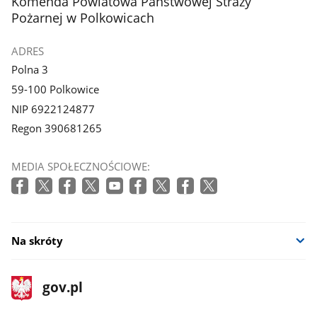
stopka
Komenda Powiatowa Państwowej Straży
Pożarnej w Polkowicach
ADRES
Polna 3
59-100 Polkowice
NIP 6922124877
Regon 390681265
MEDIA SPOŁECZNOŚCIOWE:
Na skróty
stopka
Strona
gov.pl
gov.pl
główna