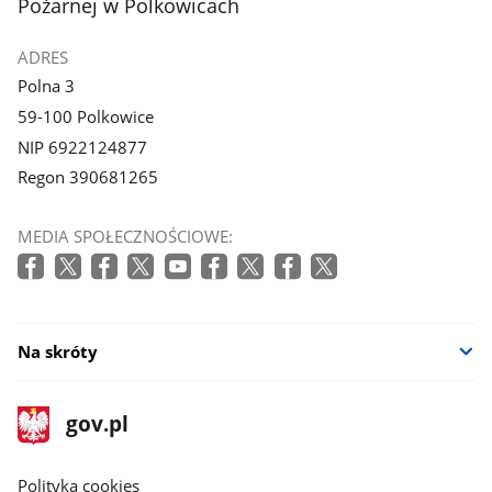
Pożarnej w Polkowicach
ADRES
Polna 3
59-100 Polkowice
NIP 6922124877
Regon 390681265
MEDIA SPOŁECZNOŚCIOWE:
Na skróty
stopka
Strona
gov.pl
gov.pl
główna
gov.pl
Polityka cookies