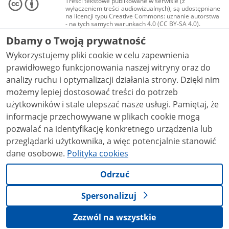
Treści tekstowe publikowane w serwisie (z
wyłączeniem treści audiowizualnych), są udostępniane
na licencji typu Creative Commons: uznanie autorstwa
- na tych samych warunkach 4.0 (CC BY-SA 4.0).
Materiały audiowizualne, w tym zdjęcia, materiały
Dbamy o Twoją prywatność
audio i wideo, są udostępniane na licencji typu
Creative Commons: uznanie autorstwa użycie
Wykorzystujemy pliki cookie w celu zapewnienia
niekomercyjne - bez utworów zależnych 4.0 (CC BY-
NC-ND 4.0), o ile nie jest to stwierdzone inaczej.
prawidłowego funkcjonowania naszej witryny oraz do
analizy ruchu i optymalizacji działania strony. Dzięki nim
możemy lepiej dostosować treści do potrzeb
użytkowników i stale ulepszać nasze usługi. Pamiętaj, że
informacje przechowywane w plikach cookie mogą
pozwalać na identyfikację konkretnego urządzenia lub
przeglądarki użytkownika, a więc potencjalnie stanowić
dane osobowe.
Polityka cookies
Odrzuć
Spersonalizuj
Zezwól na wszystkie