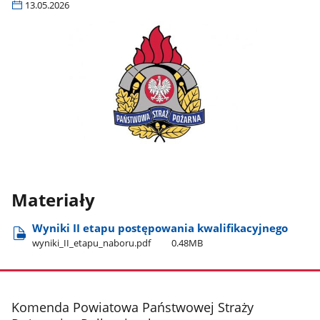
13.05.2026
Materiały
Wyniki II etapu postępowania kwalifikacyjnego
wyniki​_II​_etapu​_naboru.pdf
0.48MB
stopka
Komenda Powiatowa Państwowej Straży