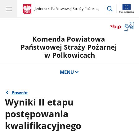
przejdź
gov.pl
Jednostki Państwowej Straży Pożarnej
gov.pl
Jednostki
do
Państwowej
wyszukiwar
Straży
Otwór
Pożarnej
okno
Komenda Powiatowa
z
tłuma
Państwowej Straży Pożarnej
języka
w Polkowicach
migow
MENU
Powrót
Wyniki II etapu
postępowania
kwalifikacyjnego