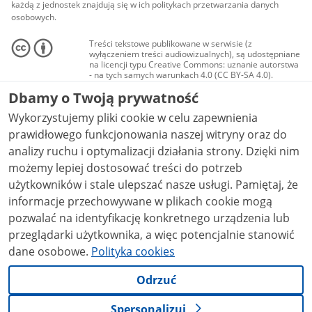
każdą z jednostek znajdują się w ich politykach przetwarzania danych
osobowych.
Treści tekstowe publikowane w serwisie (z
wyłączeniem treści audiowizualnych), są udostępniane
na licencji typu Creative Commons: uznanie autorstwa
- na tych samych warunkach 4.0 (CC BY-SA 4.0).
Materiały audiowizualne, w tym zdjęcia, materiały
Dbamy o Twoją prywatność
audio i wideo, są udostępniane na licencji typu
Creative Commons: uznanie autorstwa użycie
Wykorzystujemy pliki cookie w celu zapewnienia
niekomercyjne - bez utworów zależnych 4.0 (CC BY-
NC-ND 4.0), o ile nie jest to stwierdzone inaczej.
prawidłowego funkcjonowania naszej witryny oraz do
analizy ruchu i optymalizacji działania strony. Dzięki nim
możemy lepiej dostosować treści do potrzeb
użytkowników i stale ulepszać nasze usługi. Pamiętaj, że
informacje przechowywane w plikach cookie mogą
pozwalać na identyfikację konkretnego urządzenia lub
przeglądarki użytkownika, a więc potencjalnie stanowić
dane osobowe.
Polityka cookies
Odrzuć
Spersonalizuj