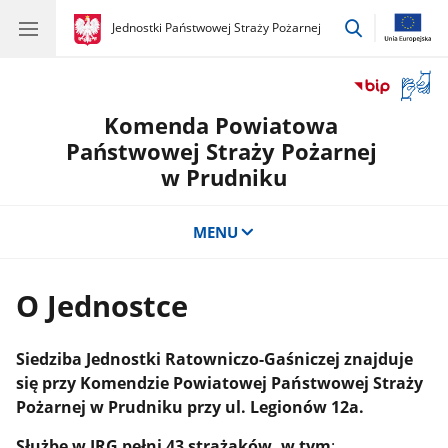
przejdź
gov.pl
Jednostki Państwowej Straży Pożarnej
gov.pl
Jednostki
do
Państwowej
wyszukiwar
Straży
Otwór
Pożarnej
okno
Komenda Powiatowa
z
tłuma
Państwowej Straży Pożarnej
języka
w Prudniku
migow
MENU
O Jednostce
Siedziba Jednostki Ratowniczo-Gaśniczej znajduje
się przy Komendzie Powiatowej Państwowej Straży
Pożarnej w Prudniku przy ul. Legionów 12a.
Służbę w JRG pełni 43 strażaków, w tym
: