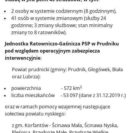
2 osoby w systemie codziennym (8 godzinnym),
41 osób w systemie zmianowym (służby 24
godzinne; 3 zmiany służbowe; stan minimalny
zmiany to 8 ratowników).
Jednostka Ratowniczo-Gaśnicza PSP w Prudniku
pod względem operacyjnym
zabezpiecza
interwencyjnie
:
Powiat prudnicki (gminy: Prudnik, Głogówek, Biała
oraz Lubrza):
2
powierzchnia - 572 km
liczba mieszkańców - 53 097 (dane z 31.12.2019 r.)
oraz w ramach pomocy wzajemnej
następujące
sołectwa powiatu
nyskiego:
z gm. Korfantów - Ścinawa Mała, Ścinawa Nyska,
Pleśnica, Przydroże Małe, Przydroże Wielkie,