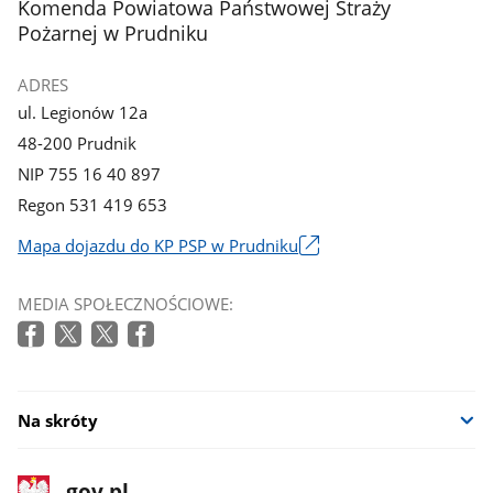
stopka
Komenda Powiatowa Państwowej Straży
Pożarnej w Prudniku
ADRES
ul. Legionów 12a
48-200 Prudnik
NIP 755 16 40 897
Regon 531 419 653
Mapa dojazdu do KP PSP w Prudniku
Link
otworzy
MEDIA SPOŁECZNOŚCIOWE:
się
w
nowym
oknie
Na skróty
stopka
Strona
gov.pl