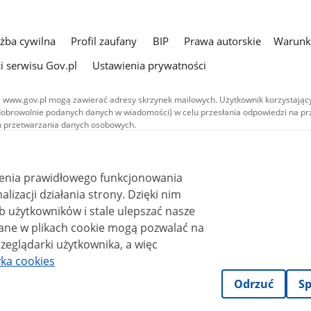
użba cywilna
Profil zaufany
BIP
Prawa autorskie
Warunki
i serwisu Gov.pl
Ustawienia prywatności
 www.gov.pl mogą zawierać adresy skrzynek mailowych. Użytkownik korzystający
dobrowolnie podanych danych w wiadomości) w celu przesłania odpowiedzi na prz
ach przetwarzania danych osobowych.
we publikowane w serwisie (z wyłączeniem treści audiowizualnych), są
 na licencji typu Creative Commons: uznanie autorstwa - na tych samych
 (CC BY-SA 4.0). Materiały audiowizualne, w tym zdjęcia, materiały audio i wideo
ienia prawidłowego funkcjonowania
ane na licencji typu Creative Commons: uznanie autorstwa użycie niekomercyjne 
ależnych 4.0 (CC BY-NC-ND 4.0), o ile nie jest to stwierdzone inaczej.
i działania strony. Dzięki nim
 użytkowników i stale ulepszać nasze
zeglądarki użytkownika, a więc
yka cookies
Odrzuć
Sp