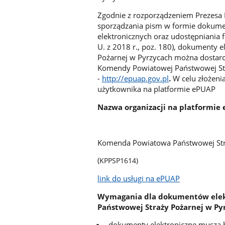
Zgodnie z rozporządzeniem Prezesa 
sporządzania pism w formie dokume
elektronicznych oraz udostępniania 
U. z 2018 r., poz. 180), dokumenty
Pożarnej w Pyrzycach można dostarc
Komendy Powiatowej Państwowej Str
-
http://epuap.gov.pl
.
W celu złożeni
użytkownika na platformie ePUAP
Nazwa organizacji na platformie
Komenda Powiatowa Państwowej Str
(
KPPSP1614)
link do usługi na ePUAP
Wymagania dla dokumentów elek
Państwowej Straży Pożarnej w Py
dokumenty elektroniczne muszą