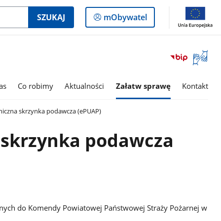
Logowanie
SZUKAJ
mObywatel
do
panelu
Otwórz
okno
z
tłumac
as
Co robimy
Aktualności
Załatw sprawę
Kontakt
języka
migowe
niczna skrzynka podawcza (ePUAP)
a skrzynka podawcza
nych do Komendy Powiatowej Państwowej Straży Pożarnej w