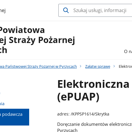
nej
Powiatowa
j Straży Pożarnej
ch
O n
a Państwowej Straży Pożarnej w Pyrzycach
Załatw sprawę
Elektro
Elektroniczn
(ePUAP)
e
ia
ka podawcza
adres: /KPPSP1614/Skrytka
Doręczanie dokumentów elektronicz
Pyrzycach