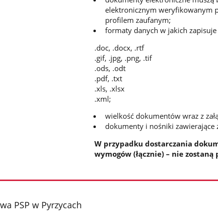
elektronicznym weryfikowanym pr
profilem zaufanym;
formaty danych w jakich zapisuje
.doc, .docx, .rtf
.gif, .jpg, .png, .tif
.ods, .odt
.pdf, .txt
.xls, .xlsx
.xml;
wielkość dokumentów wraz z załą
dokumenty i nośniki zawierające
W przypadku dostarczania dokum
wymogów (łącznie) – nie zostaną 
wa PSP w Pyrzycach