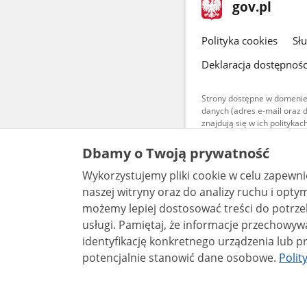
stopka
Strona
gov.pl
gov.pl
główna
gov.pl
Polityka cookies
Sł
Deklaracja dostępnośc
Strony dostępne w domenie
danych (adres e-mail oraz 
znajdują się w ich polityk
Treści teksto
Dbamy o Twoją prywatność
udostępniane
warunkach 4.0
Wykorzystujemy pliki cookie w celu zapewn
są udostępni
bez utworów z
naszej witryny oraz do analizy ruchu i optymalizacj
możemy lepiej dostosować treści do potrzeb
usługi. Pamiętaj, że informacje przechowywane w plikach cookie mogą pozwalać na
identyfikację konkretnego urządzenia lub pr
potencjalnie stanowić dane osobowe.
Polit