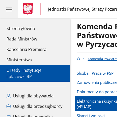
gov.pl
gov.pl
Jednostki Państwowej Straży Pożar
gov.pl
Jednostki
Państwowej
Straży
Komenda 
Pożarnej
gov.pl
Strona główna
Państwowe
Rada Ministrów
w Pyrzyca
Kancelaria Premiera
Komenda Powiatow
Ministerstwa
Urzędy, instytucje
Służba i Praca w PSP
i placówki RP
Zamówienia publiczn
Dokumenty do pobran
Usługi dla obywatela
Elektroniczna skrzyn
Usługi dla przedsiębiorcy
(ePUAP)
Skargi i wnioski
Usługi dla urzędnika