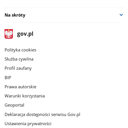
Na skróty
stopka
Strona
gov.pl
gov.pl
główna
gov.pl
Polityka cookies
Służba cywilna
Profil zaufany
BIP
Prawa autorskie
Warunki korzystania
Geoportal
Deklaracja dostępności serwisu Gov.pl
Ustawienia prywatności