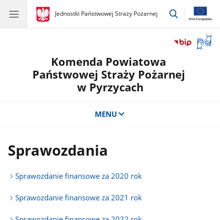
przejdź
gov.pl
Jednostki Państwowej Straży Pożarnej
gov.pl
Jednostki
do
Państwowej
wyszukiwar
Straży
Otwór
Pożarnej
okno
Komenda Powiatowa
z
tłuma
Państwowej Straży Pożarnej
języka
w Pyrzycach
migow
MENU
Sprawozdania
Sprawozdanie finansowe za 2020 rok
Sprawozdanie finansowe za 2021 rok
Sprawozdanie finansowe za 2022 rok