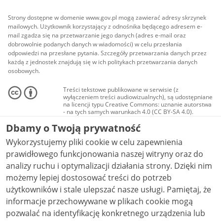
Strony dostępne w domenie www.gov.pl mogą zawierać adresy skrzynek
mailowych. Użytkownik korzystający z odnośnika będącego adresem e-
mail zgadza się na przetwarzanie jego danych (adres e-mail oraz
dobrowolnie podanych danych w wiadomości) w celu przesłania
odpowiedzi na przesłane pytania. Szczegóły przetwarzania danych przez
każdą z jednostek znajdują się w ich politykach przetwarzania danych
osobowych.
Treści tekstowe publikowane w serwisie (z
wyłączeniem treści audiowizualnych), są udostępniane
na licencji typu Creative Commons: uznanie autorstwa
- na tych samych warunkach 4.0 (CC BY-SA 4.0).
Materiały audiowizualne, w tym zdjęcia, materiały
Dbamy o Twoją prywatność
audio i wideo, są udostępniane na licencji typu
Creative Commons: uznanie autorstwa użycie
Wykorzystujemy pliki cookie w celu zapewnienia
niekomercyjne - bez utworów zależnych 4.0 (CC BY-
NC-ND 4.0), o ile nie jest to stwierdzone inaczej.
prawidłowego funkcjonowania naszej witryny oraz do
analizy ruchu i optymalizacji działania strony. Dzięki nim
możemy lepiej dostosować treści do potrzeb
użytkowników i stale ulepszać nasze usługi. Pamiętaj, że
informacje przechowywane w plikach cookie mogą
pozwalać na identyfikację konkretnego urządzenia lub