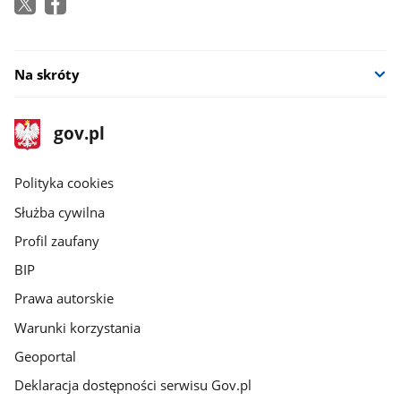
Na skróty
stopka
Strona
gov.pl
gov.pl
główna
gov.pl
Polityka cookies
Służba cywilna
Profil zaufany
BIP
Prawa autorskie
Warunki korzystania
Geoportal
Deklaracja dostępności serwisu Gov.pl