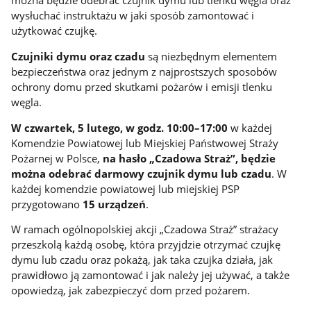
można będzie odebrać czujnik dymu lub tlenku węgla oraz
wysłuchać instruktażu w jaki sposób zamontować i
użytkować czujkę.
Czujniki dymu oraz czadu
są niezbędnym elementem
bezpieczeństwa oraz jednym z najprostszych sposobów
ochrony domu przed skutkami pożarów i emisji tlenku
węgla.
W czwartek, 5 lutego, w godz. 10:00–17:00
w każdej
Komendzie Powiatowej lub Miejskiej Państwowej Straży
Pożarnej w Polsce,
na hasło „Czadowa Straż”, będzie
można odebrać darmowy czujnik dymu lub czadu
. W
każdej komendzie powiatowej lub miejskiej PSP
przygotowano
15 urządzeń
.
W ramach ogólnopolskiej akcji „Czadowa Straż” strażacy
przeszkolą każdą osobę, która przyjdzie otrzymać czujkę
dymu lub czadu oraz pokażą, jak taka czujka działa, jak
prawidłowo ją zamontować i jak należy jej używać, a także
opowiedzą, jak zabezpieczyć dom przed pożarem.