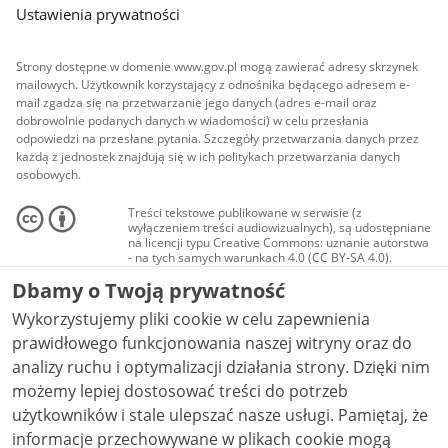
Ustawienia prywatności
Strony dostępne w domenie www.gov.pl mogą zawierać adresy skrzynek
mailowych. Użytkownik korzystający z odnośnika będącego adresem e-
mail zgadza się na przetwarzanie jego danych (adres e-mail oraz
dobrowolnie podanych danych w wiadomości) w celu przesłania
odpowiedzi na przesłane pytania. Szczegóły przetwarzania danych przez
każdą z jednostek znajdują się w ich politykach przetwarzania danych
osobowych.
Treści tekstowe publikowane w serwisie (z
wyłączeniem treści audiowizualnych), są udostępniane
na licencji typu Creative Commons: uznanie autorstwa
- na tych samych warunkach 4.0 (CC BY-SA 4.0).
Materiały audiowizualne, w tym zdjęcia, materiały
Dbamy o Twoją prywatność
audio i wideo, są udostępniane na licencji typu
Creative Commons: uznanie autorstwa użycie
Wykorzystujemy pliki cookie w celu zapewnienia
niekomercyjne - bez utworów zależnych 4.0 (CC BY-
NC-ND 4.0), o ile nie jest to stwierdzone inaczej.
prawidłowego funkcjonowania naszej witryny oraz do
analizy ruchu i optymalizacji działania strony. Dzięki nim
możemy lepiej dostosować treści do potrzeb
użytkowników i stale ulepszać nasze usługi. Pamiętaj, że
informacje przechowywane w plikach cookie mogą