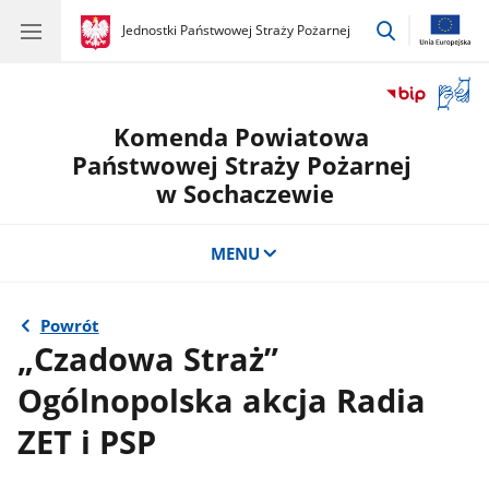
przejdź
gov.pl
Jednostki Państwowej Straży Pożarnej
gov.pl
Jednostki
do
Państwowej
wyszukiwar
Straży
Otwór
Pożarnej
okno
Komenda Powiatowa
z
tłuma
Państwowej Straży Pożarnej
języka
w Sochaczewie
migow
MENU
Powrót
„Czadowa Straż”
Ogólnopolska akcja Radia
ZET i PSP