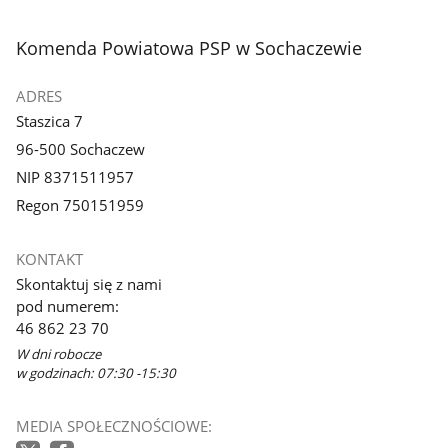
stopka
Komenda Powiatowa PSP w Sochaczewie
ADRES
Staszica 7
96-500 Sochaczew
NIP 8371511957
Regon 750151959
KONTAKT
Skontaktuj się z nami
pod numerem:
46 862 23 70
W dni robocze
w godzinach: 07:30 -15:30
MEDIA SPOŁECZNOŚCIOWE: