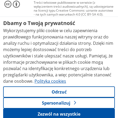
Treści tekstowe publikowane w serwisie (z
wyłączeniem treści audiowizualnych), są udostępniane
na licencji typu Creative Commons: uznanie autorstwa
- na tych samych warunkach 4.0 (CC BY-SA 4.0).
Materiały audiowizualne, w tym zdjęcia, materiały
Dbamy o Twoją prywatność
audio i wideo, są udostępniane na licencji typu
Creative Commons: uznanie autorstwa użycie
Wykorzystujemy pliki cookie w celu zapewnienia
niekomercyjne - bez utworów zależnych 4.0 (CC BY-
NC-ND 4.0), o ile nie jest to stwierdzone inaczej.
prawidłowego funkcjonowania naszej witryny oraz do
analizy ruchu i optymalizacji działania strony. Dzięki nim
możemy lepiej dostosować treści do potrzeb
użytkowników i stale ulepszać nasze usługi. Pamiętaj, że
informacje przechowywane w plikach cookie mogą
pozwalać na identyfikację konkretnego urządzenia lub
przeglądarki użytkownika, a więc potencjalnie stanowić
dane osobowe.
Polityka cookies
Odrzuć
Spersonalizuj
Zezwól na wszystkie