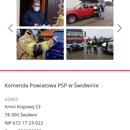
Pokaż
Pokaż
zdjęcie
zdjęcie
Pokaż
Poka
1
2
poprzednie
nest
z
z
zdjęcia
zdjęc
galerii.
galerii.
Pokaż
Pokaż
zdjęcie
zdjęcie
3
4
z
z
stopka
Komenda Powiatowa PSP w Świdwinie
galerii.
galerii.
ADRES
Armii Krajowej 23
78-300 Świdwin
NIP 672-17-23-022