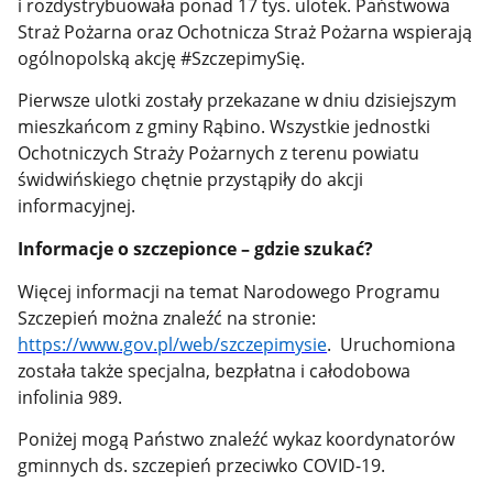
i rozdystrybuowała ponad 17 tys. ulotek. Państwowa
Straż Pożarna oraz Ochotnicza Straż Pożarna wspierają
ogólnopolską akcję #SzczepimySię.
Pierwsze ulotki zostały przekazane w dniu dzisiejszym
mieszkańcom z gminy Rąbino. Wszystkie jednostki
Ochotniczych Straży Pożarnych z terenu powiatu
świdwińskiego chętnie przystąpiły do akcji
informacyjnej.
Informacje o szczepionce – gdzie szukać?
Więcej informacji na temat Narodowego Programu
Szczepień można znaleźć na stronie:
https://www.gov.pl/web/szczepimysie
. Uruchomiona
została także specjalna, bezpłatna i całodobowa
infolinia 989.
Poniżej mogą Państwo znaleźć wykaz koordynatorów
gminnych ds. szczepień przeciwko COVID-19.