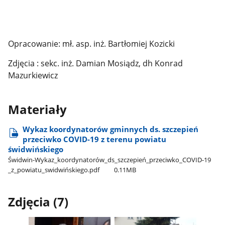
Opracowanie: mł. asp. inż. Bartłomiej Kozicki
Zdjęcia : sekc. inż. Damian Mosiądz, dh Konrad
Mazurkiewicz
Materiały
Wykaz koordynatorów gminnych ds. szczepień
przeciwko COVID-19 z terenu powiatu
świdwińskiego
Świdwin-Wykaz​_koordynatorów​_ds​_szczepień​_przeciwko​_COVID-19​
_z​_powiatu​_swidwińskiego.pdf
0.11MB
Zdjęcia (7)