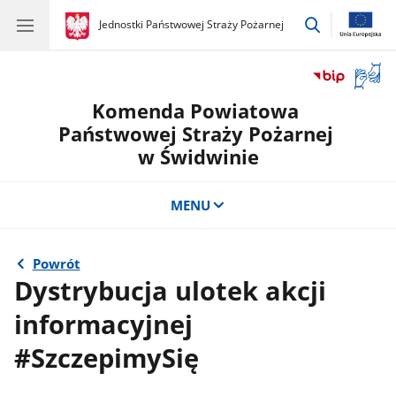
przejdź
gov.pl
Jednostki Państwowej Straży Pożarnej
gov.pl
Jednostki
do
Państwowej
wyszukiwar
Straży
Otwór
Pożarnej
okno
Komenda Powiatowa
z
tłuma
Państwowej Straży Pożarnej
języka
w Świdwinie
migow
MENU
Powrót
Dystrybucja ulotek akcji
informacyjnej
#SzczepimySię