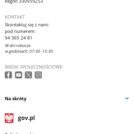
Regon 330959253
KONTAKT
Skontaktuj się z nami
pod numerem:
94 365 24 81
W dni robocze
w godzinach: 07:30 -15:30
MEDIA SPOŁECZNOŚCIOWE:
Na skróty
stopka
Strona
gov.pl
gov.pl
główna
gov.pl