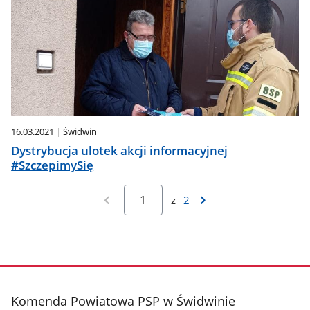
16.03.2021
Świdwin
Dystrybucja ulotek akcji informacyjnej
#SzczepimySię
z
2
stopka
Komenda Powiatowa PSP w Świdwinie