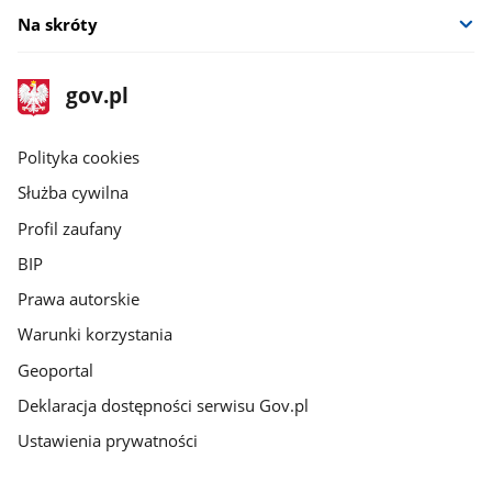
Na skróty
stopka
Strona
gov.pl
gov.pl
główna
gov.pl
Polityka cookies
Służba cywilna
Profil zaufany
BIP
Prawa autorskie
Warunki korzystania
Geoportal
Deklaracja dostępności serwisu Gov.pl
Ustawienia prywatności