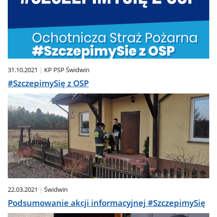
31.10.2021
KP PSP Świdwin
#SzczepimySię z OSP
22.03.2021
Świdwin
Podsumowanie akcji informacyjnej #SzczepimySię