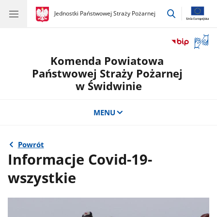
przejdź
gov.pl
Jednostki Państwowej Straży Pożarnej
gov.pl
Jednostki
do
Państwowej
wyszukiwar
Straży
Otwór
Pożarnej
okno
Komenda Powiatowa
z
tłuma
Państwowej Straży Pożarnej
języka
w Świdwinie
migow
MENU
Powrót
Informacje Covid-19-
wszystkie