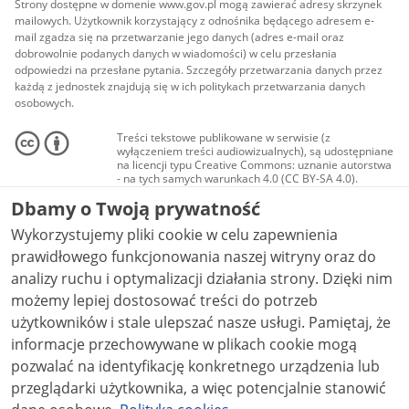
Strony dostępne w domenie www.gov.pl mogą zawierać adresy skrzynek
mailowych. Użytkownik korzystający z odnośnika będącego adresem e-
mail zgadza się na przetwarzanie jego danych (adres e-mail oraz
dobrowolnie podanych danych w wiadomości) w celu przesłania
odpowiedzi na przesłane pytania. Szczegóły przetwarzania danych przez
każdą z jednostek znajdują się w ich politykach przetwarzania danych
osobowych.
Treści tekstowe publikowane w serwisie (z
wyłączeniem treści audiowizualnych), są udostępniane
na licencji typu Creative Commons: uznanie autorstwa
- na tych samych warunkach 4.0 (CC BY-SA 4.0).
Materiały audiowizualne, w tym zdjęcia, materiały
Dbamy o Twoją prywatność
audio i wideo, są udostępniane na licencji typu
Creative Commons: uznanie autorstwa użycie
Wykorzystujemy pliki cookie w celu zapewnienia
niekomercyjne - bez utworów zależnych 4.0 (CC BY-
NC-ND 4.0), o ile nie jest to stwierdzone inaczej.
prawidłowego funkcjonowania naszej witryny oraz do
analizy ruchu i optymalizacji działania strony. Dzięki nim
możemy lepiej dostosować treści do potrzeb
użytkowników i stale ulepszać nasze usługi. Pamiętaj, że
informacje przechowywane w plikach cookie mogą
pozwalać na identyfikację konkretnego urządzenia lub
przeglądarki użytkownika, a więc potencjalnie stanowić