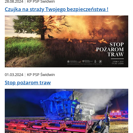
28.08.2024
KP PSP Świdwin
Czujka na straży Twojego bezpieczeństwa !
01.03.2024
KP PSP Świdwin
Stop pożarom traw