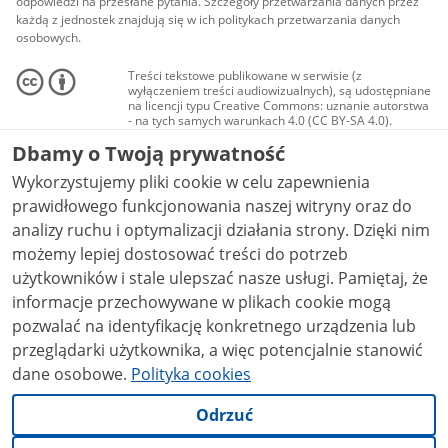
odpowiedzi na przesłane pytania. Szczegóły przetwarzania danych przez
każdą z jednostek znajdują się w ich politykach przetwarzania danych
osobowych.
Treści tekstowe publikowane w serwisie (z
wyłączeniem treści audiowizualnych), są udostępniane
na licencji typu Creative Commons: uznanie autorstwa
- na tych samych warunkach 4.0 (CC BY-SA 4.0).
Materiały audiowizualne, w tym zdjęcia, materiały
Dbamy o Twoją prywatność
audio i wideo, są udostępniane na licencji typu
Creative Commons: uznanie autorstwa użycie
Wykorzystujemy pliki cookie w celu zapewnienia
niekomercyjne - bez utworów zależnych 4.0 (CC BY-
NC-ND 4.0), o ile nie jest to stwierdzone inaczej.
prawidłowego funkcjonowania naszej witryny oraz do
analizy ruchu i optymalizacji działania strony. Dzięki nim
możemy lepiej dostosować treści do potrzeb
użytkowników i stale ulepszać nasze usługi. Pamiętaj, że
informacje przechowywane w plikach cookie mogą
pozwalać na identyfikację konkretnego urządzenia lub
przeglądarki użytkownika, a więc potencjalnie stanowić
dane osobowe.
Polityka cookies
Odrzuć