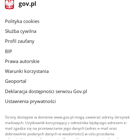
stopka
Strona
gov.pl
gov.pl
główna
gov.pl
Polityka cookies
Służba cywilna
Profil zaufany
BIP
Prawa autorskie
Warunki korzystania
Geoportal
Deklaracja dostępności serwisu Gov.pl
Ustawienia prywatności
Strony dostępne w domenie www.gov.pl mogą zawierać adresy skrzynek
mailowych. Użytkownik korzystający z odnośnika będącego adresem e-
mail zgadza się na przetwarzanie jego danych (adres e-mail oraz
dobrowolnie podanych danych w wiadomości) w celu przesłania