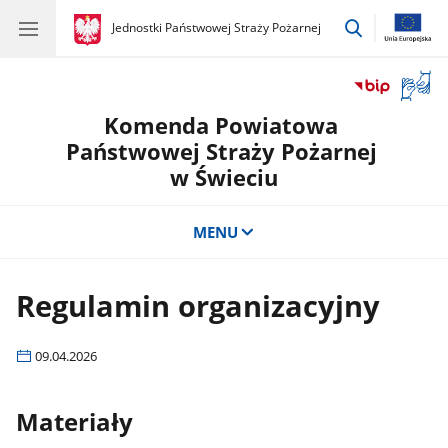
przejdź
gov.pl
Jednostki Państwowej Straży Pożarnej
gov.pl
Jednostki
do
Państwowej
wyszukiwar
Straży
Otwór
Pożarnej
okno
Komenda Powiatowa
z
tłuma
Państwowej Straży Pożarnej
języka
w Świeciu
migow
MENU
Regulamin organizacyjny
09.04.2026
Materiały