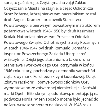
sprzętu gaśniczego. Część gmachu zajął Zakład
Oczyszczania Miasta na stajnie, a część Ochotnicza
Straż Pożarna, której pierwszym naczelnikiem został
druh August Kramer - pracownik Starostwa
Powiatowego, a pierwszym powiatowym instruktorem
pożarnictwa w latach 1946-1950 był druh Kazimierz
Królak. Natomiast pierwszym Prezesem Oddziału
Powiatowego Związku Ochotniczych Straży Pożarnych
w latach 1946-1947 był druh Romuald Domański
inspektor Powszechnego Zakładu Ubezpieczeń
w Szczytnie. Dzięki jego staraniom, a także druha
Stanisława Tworkowskiego OSP otrzymała w końcu
1946 roku stary, pochodzący z demobilu samochód
ciężarowy marki Ford, bez skrzyni ładunkowej. Dzięki
„złotym rączkom” i pomysłowości członków OSP,
wymontowano ze zniszczonej niemieckiej ciężarówki
marki Opel – Blitz skrzynię ładunkową, montując ją na
podwoziu Forda. W ten sposób można było jechać do
pożaru wraz ze sprzętem na skrzyni. W 1948 roku