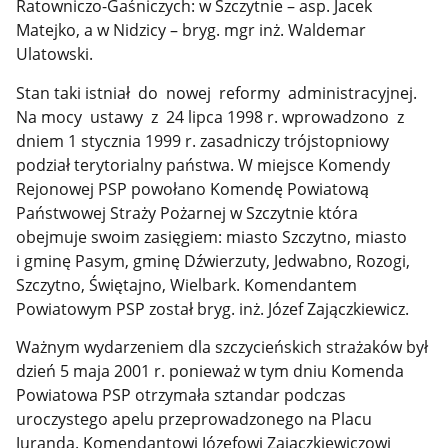
Ratowniczo-Gaśniczych: w Szczytnie – asp. Jacek
Matejko, a w Nidzicy – bryg. mgr inż. Waldemar
Ulatowski.
Stan taki istniał do nowej reformy administracyjnej.
Na mocy ustawy z 24 lipca 1998 r. wprowadzono z
dniem 1 stycznia 1999 r. zasadniczy trójstopniowy
podział terytorialny państwa. W miejsce Komendy
Rejonowej PSP powołano Komendę Powiatową
Państwowej Straży Pożarnej w Szczytnie która
obejmuje swoim zasięgiem: miasto Szczytno, miasto
i gminę Pasym, gminę Dźwierzuty, Jedwabno, Rozogi,
Szczytno, Świętajno, Wielbark. Komendantem
Powiatowym PSP został bryg. inż. Józef Zajączkiewicz.
Ważnym wydarzeniem dla szczycieńskich strażaków był
dzień 5 maja 2001 r. ponieważ w tym dniu Komenda
Powiatowa PSP otrzymała sztandar podczas
uroczystego apelu przeprowadzonego na Placu
Juranda. Komendantowi Józefowi Zajączkiewiczowi