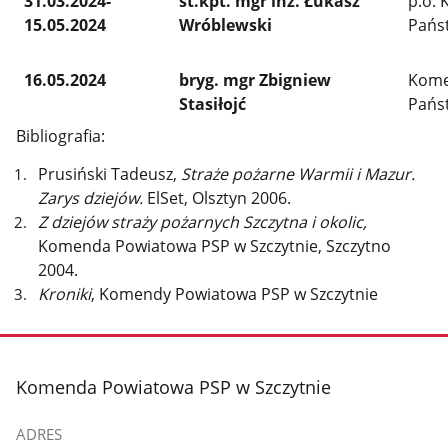
31.03.2024-
st.kpt. mgr inż. Łukasz
p.o.
15.05.2024
Wróblewski
Pańs
16.05.2024
bryg. mgr Zbigniew
Kome
Stasiłojć
Pańs
Bibliografia:
Prusiński Tadeusz,
Straże pożarne Warmii i Mazur.
Zarys dziejów.
ElSet, Olsztyn 2006.
Z dziejów straży pożarnych Szczytna i okolic,
Komenda Powiatowa PSP w Szczytnie, Szczytno
2004.
Kroniki
, Komendy Powiatowa PSP w Szczytnie
stopka
Komenda Powiatowa PSP w Szczytnie
ADRES