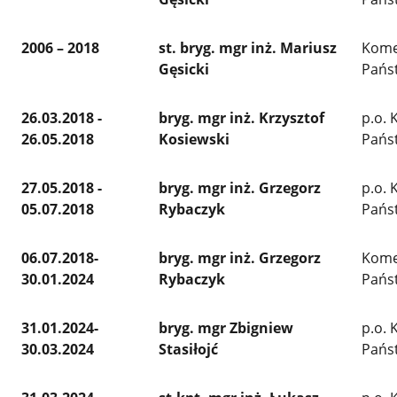
2006 – 2018
st. bryg. mgr inż. Mariusz
Kome
Gęsicki
Pańs
26.03.2018 -
bryg. mgr inż. Krzysztof
p.o.
26.05.2018
Kosiewski
Pańs
27.05.2018 -
bryg. mgr inż. Grzegorz
p.o.
05.07.2018
Rybaczyk
Pańs
06.07.2018-
bryg. mgr inż. Grzegorz
Kome
30.01.2024
Rybaczyk
Pańs
31.01.2024-
bryg. mgr Zbigniew
p.o.
30.03.2024
Stasiłojć
Pańs