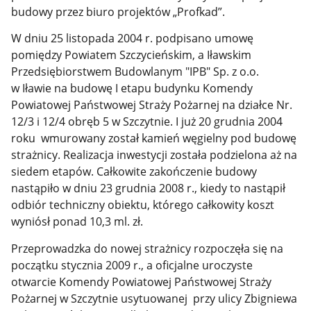
budowy przez biuro projektów „Profkad”.
W dniu 25 listopada 2004 r. podpisano umowę
pomiędzy Powiatem Szczycieńskim, a Iławskim
Przedsiębiorstwem Budowlanym "IPB" Sp. z o.o.
w Iławie na budowę I etapu budynku Komendy
Powiatowej Państwowej Straży Pożarnej na działce Nr.
12/3 i 12/4 obręb 5 w Szczytnie. I już 20 grudnia 2004
roku wmurowany został kamień węgielny pod budowę
strażnicy. Realizacja inwestycji została podzielona aż na
siedem etapów. Całkowite zakończenie budowy
nastąpiło w dniu 23 grudnia 2008 r., kiedy to nastąpił
odbiór techniczny obiektu, którego całkowity koszt
wyniósł ponad 10,3 ml. zł.
Przeprowadzka do nowej strażnicy rozpoczęła się na
początku stycznia 2009 r., a oficjalne uroczyste
otwarcie Komendy Powiatowej Państwowej Straży
Pożarnej w Szczytnie usytuowanej przy ulicy Zbigniewa