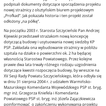
podpisali dokumenty dotyczące sporządzenia projektu
nowej strażnicy z olsztyńskim biurem projektowym
„Profkad”. Jak pokazała historia i ten projekt został
odłożony „na półkę”.
Na początku 2003 r. Starosta Szczycieński Pan Andrzej
Kijewski przedstawił strażakom nową koncepcję
dotyczącą budowy i usytuowania nowej siedziby KP
PSP. Zakładała ona wybudowanie strażnicy w pobliżu
szpitala na działce o powierzchni ok. 2 ha będącej
własnością Starostwa Powiatowego. Przez kolejne
prawie dwa lata trwały różnego rodzaju uzgodnienia
dotyczące kwestii rozpoczęcia budowy, by wreszcie na
XV Sesji Rady Powiatu Szczycieńskiego, która odbyła się
w dniu 31 sierpnia 2004 r. z udziałem Warmińsko-
Mazurskiego Komendanta Wojewódzkiego PSP st. bryg.
mgr inż. Grzegorza Kniefela i Komendanta
Powiatowego PSP st. bryg. inż. Józefa Zajączkiewicza
poinformować o zakończeniu wykonywania projektu