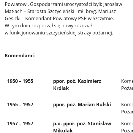
Powiatowi. Gospodarzami uroczystości byli: Jarosław
Matłach – Starosta Szczycieński i mł. bryg. Mariusz
Gęsicki – Komendant Powiatowy PSP w Szczytnie.
W tym dniu rozpoczął się nowy rozdział
w funkcjonowaniu szczycieńskiej straży pożarnej.
Komendanci
1950 – 1955
ppor. poż. Kazimierz
Kome
Królak
Poża
1955 – 1957
ppor. poż. Marian Bulski
Kome
Poża
1957 – 1957
p.o. ppor. poż. Stanisław
Kome
Mikulak
Poża