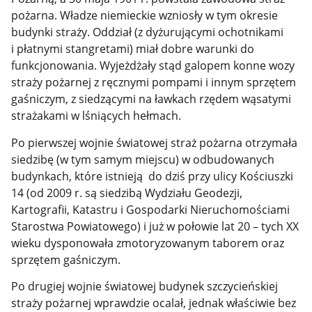
pożarna. Władze niemieckie wzniosły w tym okresie
budynki straży. Oddział (z dyżurującymi ochotnikami
i płatnymi stangretami) miał dobre warunki do
funkcjonowania. Wyjeżdżały stąd galopem konne wozy
straży pożarnej z ręcznymi pompami i innym sprzętem
gaśniczym, z siedzącymi na ławkach rzędem wąsatymi
strażakami w lśniących hełmach.
Po pierwszej wojnie światowej straż pożarna otrzymała
siedzibę (w tym samym miejscu) w odbudowanych
budynkach, które istnieją do dziś przy ulicy Kościuszki
14 (od 2009 r. są siedzibą Wydziału Geodezji,
Kartografii, Katastru i Gospodarki Nieruchomościami
Starostwa Powiatowego) i już w połowie lat 20 – tych XX
wieku dysponowała zmotoryzowanym taborem oraz
sprzętem gaśniczym.
Po drugiej wojnie światowej budynek szczycieńskiej
straży pożarnej wprawdzie ocalał, jednak właściwie bez