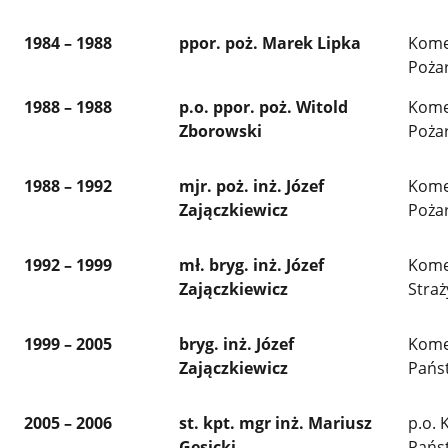
1984 – 1988
ppor. poż. Marek Lipka
Kome
Poża
1988 – 1988
p.o. ppor. poż. Witold
Kome
Zborowski
Poża
1988 – 1992
mjr. poż. inż. Józef
Kome
Zajączkiewicz
Poża
1992 – 1999
mł. bryg. inż. Józef
Kome
Zajączkiewicz
Straż
1999 – 2005
bryg. inż. Józef
Kome
Zajączkiewicz
Pańs
2005 – 2006
st. kpt. mgr inż. Mariusz
p.o.
Gęsicki
Pańs