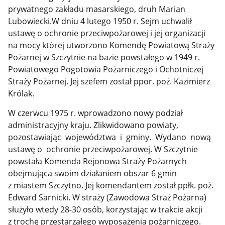
prywatnego zakładu masarskiego, druh Marian
Lubowiecki.W dniu 4 lutego 1950 r. Sejm uchwalił
ustawę o ochronie przeciwpożarowej i jej organizacji
na mocy której utworzono Komendę Powiatową Straży
Pożarnej w Szczytnie na bazie powstałego w 1949 r.
Powiatowego Pogotowia Pożarniczego i Ochotniczej
Straży Pożarnej. Jej szefem został ppor. poż. Kazimierz
Królak.
W czerwcu 1975 r. wprowadzono nowy podział
administracyjny kraju. Zlikwidowano powiaty,
pozostawiając województwa i gminy. Wydano nową
ustawę o ochronie przeciwpożarowej. W Szczytnie
powstała Komenda Rejonowa Straży Pożarnych
obejmująca swoim działaniem obszar 6 gmin
z miastem Szczytno. Jej komendantem został ppłk. poż.
Edward Sarnicki. W straży (Zawodowa Straż Pożarna)
służyło wtedy 28-30 osób, korzystając w trakcie akcji
z trochę przestarzałego wyposażenia pożarniczego.