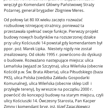
wręczył go Komendant Główny Państwowej Straży
Pożarnej, generał brygadier Zbigniew Meres.
Od połowy lat 80 XX wieku zaczęto rozważać
rozbudowę istniejącej strażnicy, ponieważ ta
przestawała spełniać swoje funkcje. Pierwszy projekt
budowy nowych budynków na rozszerzonej działce
przy ulicy Kościuszki 14 powstał gdy komendantem był
ppor. poż. Marek Lipka. Niestety nigdy nie został
zrealizowany. Od około 1995 r. powrócono do dyskusji
o budowie. Rozważano następujące miejsca: ulica
Lemańska (wyjazd ze Szczytna), ulica Wileńska (obecnie
Kościół p.w. Św. Brata Alberta), ulica Piłsudskiego (baza
PKS), ulica Polska (siedziba Zakładu Gospodarki
Komunalnej), ulica Wileńska (obecnie sklep Lidl i
przyległe tereny), by wreszcie na początku 2000 r.
powrócić do koncepcji budowy na starym miejscu, czyli
ulicy Kościuszki 14. Ówczesny Starosta, Pan Kacper
Zimny i komendant bryg. inż. Józef Zajączkiewicz