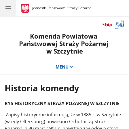
gov.pl
Jednostki Państwowej Straży Pożarnej
gov.pl
Jednostki
Państwowej
Straży
Otwór
Pożarnej
okno
Komenda Powiatowa
z
tłuma
Państwowej Straży Pożarnej
języka
w Szczytnie
migow
MENU
Historia komendy
RYS HISTORYCZNY STRAŻY POŻARNEJ W SZCZYTNIE
Zapisy historyczne informują, że w 1885 r. w Szczytnie
(wtedy Oltersburg) powołano Ochotniczą Straż
Pożarną, a 30 maja 1901 r. powstała zawodowa straż