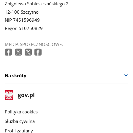
Zbigniewa Sobieszczańskiego 2
12-100 Szczytno
NIP 7451596949
Regon 510750829
MEDIA SPOŁECZNOŚCIOWE:
Na skróty
stopka
Strona
gov.pl
gov.pl
główna
gov.pl
Polityka cookies
Służba cywilna
Profil zaufany