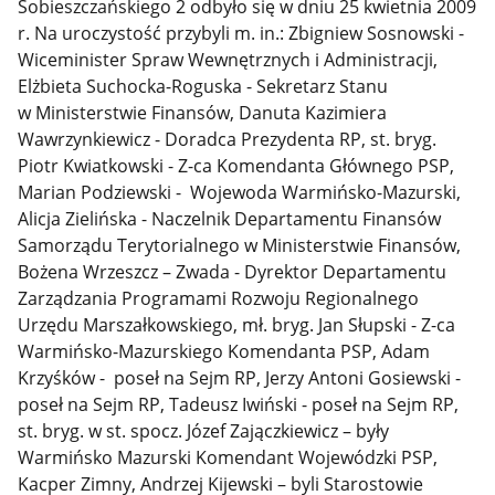
Sobieszczańskiego 2 odbyło się w dniu 25 kwietnia 2009
r. Na uroczystość przybyli m. in.: Zbigniew Sosnowski -
Wiceminister Spraw Wewnętrznych i Administracji,
Elżbieta Suchocka-Roguska - Sekretarz Stanu
w Ministerstwie Finansów, Danuta Kazimiera
Wawrzynkiewicz - Doradca Prezydenta RP, st. bryg.
Piotr Kwiatkowski - Z-ca Komendanta Głównego PSP,
Marian Podziewski - Wojewoda Warmińsko-Mazurski,
Alicja Zielińska - Naczelnik Departamentu Finansów
Samorządu Terytorialnego w Ministerstwie Finansów,
Bożena Wrzeszcz – Zwada - Dyrektor Departamentu
Zarządzania Programami Rozwoju Regionalnego
Urzędu Marszałkowskiego, mł. bryg. Jan Słupski - Z-ca
Warmińsko-Mazurskiego Komendanta PSP, Adam
Krzyśków - poseł na Sejm RP, Jerzy Antoni Gosiewski -
poseł na Sejm RP, Tadeusz Iwiński - poseł na Sejm RP,
st. bryg. w st. spocz. Józef Zajączkiewicz – były
Warmińsko Mazurski Komendant Wojewódzki PSP,
Kacper Zimny, Andrzej Kijewski – byli Starostowie