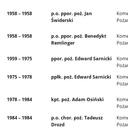
1958 – 1958
p.o. ppor. poż. Jan
Kome
Świderski
Poża
1958 – 1958
p.o. ppor. poż. Benedykt
Kome
Remlinger
Poża
1959 – 1975
ppor. poż. Edward Sarnicki
Kome
Poża
1975 – 1978
ppłk. poż. Edward Sarnicki
Kome
Poża
1978 – 1984
kpt. poż. Adam Osiński
Kome
Poża
1984 – 1984
p.o. chor. poż. Tadeusz
Kome
Drozd
Poża