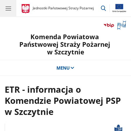
przejdź
gov.pl
Jednostki Państwowej Straży Pożarnej
gov.pl
Jednostki
do
Państwowej
wyszukiwar
Straży
Otwór
Pożarnej
okno
Komenda Powiatowa
z
tłuma
Państwowej Straży Pożarnej
języka
w Szczytnie
migow
MENU
ETR - informacja o
Komendzie Powiatowej PSP
w Szczytnie