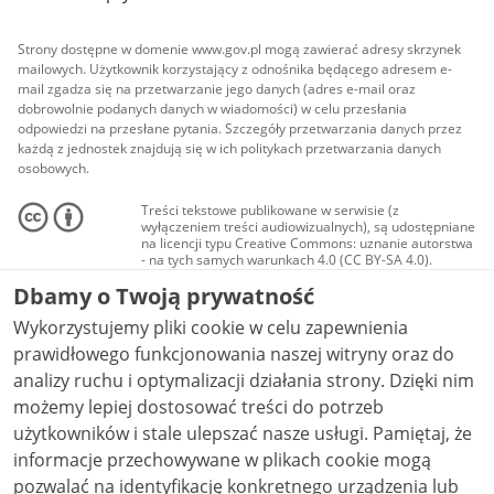
Strony dostępne w domenie www.gov.pl mogą zawierać adresy skrzynek
mailowych. Użytkownik korzystający z odnośnika będącego adresem e-
mail zgadza się na przetwarzanie jego danych (adres e-mail oraz
dobrowolnie podanych danych w wiadomości) w celu przesłania
odpowiedzi na przesłane pytania. Szczegóły przetwarzania danych przez
każdą z jednostek znajdują się w ich politykach przetwarzania danych
osobowych.
Treści tekstowe publikowane w serwisie (z
wyłączeniem treści audiowizualnych), są udostępniane
na licencji typu Creative Commons: uznanie autorstwa
- na tych samych warunkach 4.0 (CC BY-SA 4.0).
Materiały audiowizualne, w tym zdjęcia, materiały
Dbamy o Twoją prywatność
audio i wideo, są udostępniane na licencji typu
Creative Commons: uznanie autorstwa użycie
Wykorzystujemy pliki cookie w celu zapewnienia
niekomercyjne - bez utworów zależnych 4.0 (CC BY-
NC-ND 4.0), o ile nie jest to stwierdzone inaczej.
prawidłowego funkcjonowania naszej witryny oraz do
analizy ruchu i optymalizacji działania strony. Dzięki nim
możemy lepiej dostosować treści do potrzeb
użytkowników i stale ulepszać nasze usługi. Pamiętaj, że
informacje przechowywane w plikach cookie mogą
pozwalać na identyfikację konkretnego urządzenia lub