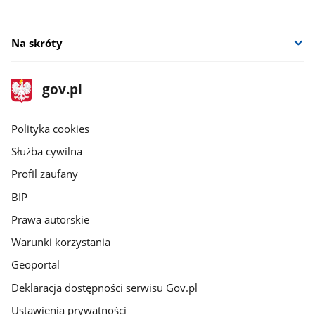
Na skróty
stopka
Strona
gov.pl
gov.pl
główna
gov.pl
Polityka cookies
Służba cywilna
Profil zaufany
BIP
Prawa autorskie
Warunki korzystania
Geoportal
Deklaracja dostępności serwisu Gov.pl
Ustawienia prywatności