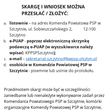
SKARGĘ I WNIOSEK MOŻNA
PRZESŁAĆ / ZŁOŻYĆ:
listownie
– na adres Komenda Powiatowa PSP w
Szczytnie, ul. Sobieszczańskiego 2, 12-100
Szczytno
e-PUAP
-
poprzez elektroniczną skrzynkę
podawczą e-PUAP (w wyszukiwarce należy
wpisać:
KPPSPSzczytno
);
e-mail
–
sekretariat.szczytno@kwpsp.olsztyn.pl
osobiście w Komendzie Powiatowej PSP w
Szczytnie
- pisemnie lub ustnie do protokołu.
Przedmiotem skargi może być w szczególności
zaniedbanie lub nienależyte wykonywanie zadań przez
Komendanta Powiatowego PSP w Szczytnie, komórki
organizacyjne Komendy Powiatowej PSP w Szczytnie,