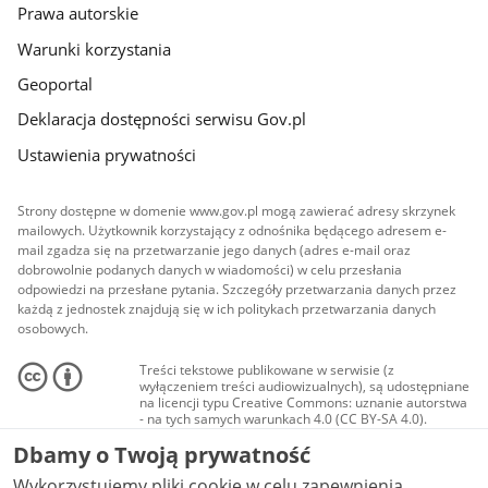
Prawa autorskie
Warunki korzystania
Geoportal
Deklaracja dostępności serwisu Gov.pl
Ustawienia prywatności
Strony dostępne w domenie www.gov.pl mogą zawierać adresy skrzynek
mailowych. Użytkownik korzystający z odnośnika będącego adresem e-
mail zgadza się na przetwarzanie jego danych (adres e-mail oraz
dobrowolnie podanych danych w wiadomości) w celu przesłania
odpowiedzi na przesłane pytania. Szczegóły przetwarzania danych przez
każdą z jednostek znajdują się w ich politykach przetwarzania danych
osobowych.
Treści tekstowe publikowane w serwisie (z
wyłączeniem treści audiowizualnych), są udostępniane
na licencji typu Creative Commons: uznanie autorstwa
- na tych samych warunkach 4.0 (CC BY-SA 4.0).
Materiały audiowizualne, w tym zdjęcia, materiały
Dbamy o Twoją prywatność
audio i wideo, są udostępniane na licencji typu
Creative Commons: uznanie autorstwa użycie
Wykorzystujemy pliki cookie w celu zapewnienia
niekomercyjne - bez utworów zależnych 4.0 (CC BY-