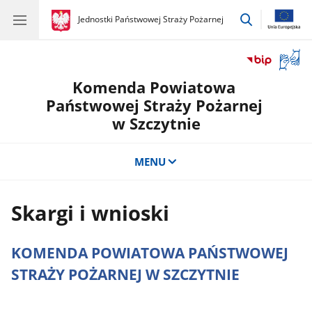
przejdź
gov.pl
Jednostki Państwowej Straży Pożarnej
gov.pl
Jednostki
do
Państwowej
wyszukiwar
Straży
Otwór
Pożarnej
okno
Komenda Powiatowa
z
tłuma
Państwowej Straży Pożarnej
języka
w Szczytnie
migow
MENU
Skargi i wnioski
KOMENDA POWIATOWA PAŃSTWOWEJ
STRAŻY POŻARNEJ W SZCZYTNIE