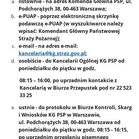
listownie
- na adres Komenda Główna PSP, ul.
Podchorążych 38, 00-463 Warszawa;
e-PUAP
- poprzez elektroniczną skrzynkę
podawczą e-PUAP (w wyszukiwarce należy
wpisać: Komendant Główny Państwowej
Straży Pożarnej);
e-mail
- na adres e-mail:
kancelaria@kg.straz.gov.pl
;
osobiście
- do Kancelarii Ogólnej KG PSP od
poniedziałku do piątku w godz.
08:15 – 16:00, po uprzednim kontakcie z
Kancelarią w Biurze Przepustek pod nr 22 523
33 25
ustnie
- do protokołu w Biurze Kontroli, Skarg
i Wniosków KG PSP w Warszawie,
ul. Podchorążych 38, 00-463 Warszawa od
poniedziałku do piątku w godz. 08:15 - 16:15,
po uprzednim przesłaniu pisemnego