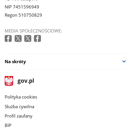
NIP 7451596949
Regon 510750829
MEDIA SPOŁECZNOŚCIOWE:
Na skróty
stopka
Strona
gov.pl
gov.pl
główna
gov.pl
Polityka cookies
Służba cywilna
Profil zaufany
BIP