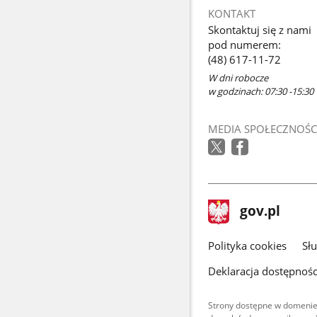
KONTAKT
Skontaktuj się z nami
pod numerem:
(48) 617-11-72
W dni robocze
w godzinach: 07:30 -15:30
MEDIA SPOŁECZNOŚC
stopka
Strona
gov.pl
gov.pl
główna
gov.pl
Polityka cookies
Sł
Deklaracja dostępnośc
Strony dostępne w domenie