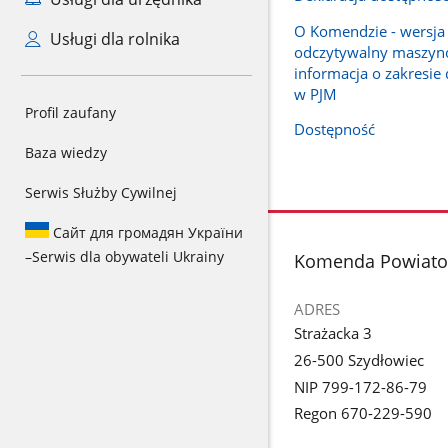
O Komendzie - wersja 
Usługi dla rolnika
odczytywalny maszyn
informacja o zakresie 
w PJM
Profil zaufany
Dostępność
Baza wiedzy
Serwis Służby Cywilnej
Сайт для громадян України
–
Serwis dla obywateli Ukrainy
stopka
Komenda Powiatow
ADRES
Strażacka 3
26-500 Szydłowiec
NIP 799-172-86-79
Regon 670-229-590