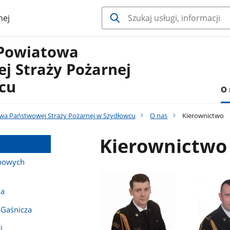
nej
Powiatowa
j Straży Pożarnej
cu
O 
a Państwowej Straży Pożarnej w Szydłowcu
O nas
Kierownictwo
Kierownictwo
bowych
na
-Gaśnicza
i