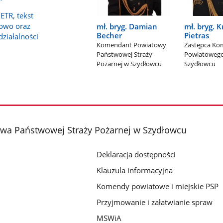
ETR, tekst
owo oraz
mł. bryg. Damian
mł. bryg. K
Becher
Pietras
działalności
Komendant Powiatowy
Zastępca Ko
Państwowej Straży
Powiatoweg
Pożarnej w Szydłowcu
Szydłowcu
a Państwowej Straży Pożarnej w Szydłowcu
Deklaracja dostępności
Klauzula informacyjna
Komendy powiatowe i miejskie PSP
Przyjmowanie i załatwianie spraw
MSWiA