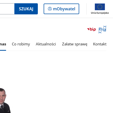
Logowanie
SZUKAJ
mObywatel
do
panelu
Otwórz
okno
z
tłumac
nas
Co robimy
Aktualności
Załatw sprawę
Kontakt
języka
migowe