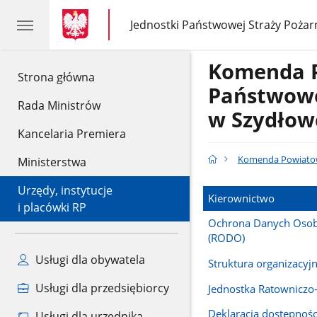
gov.pl
gov.pl
Jednostki Państwowej Straży Pożar
gov.pl
Jednostki
Państwowej
Straży
Komenda 
Pożarnej
gov.pl
Strona główna
Państwowe
Rada Ministrów
w Szydłow
Kancelaria Premiera
Komenda Powiatow
Ministerstwa
Urzędy, instytucje
Kierownictwo
i placówki RP
Ochrona Danych Oso
(RODO)
Usługi dla obywatela
Struktura organizacyj
Usługi dla przedsiębiorcy
Jednostka Ratowniczo
Deklaracja dostępnośc
Usługi dla urzędnika