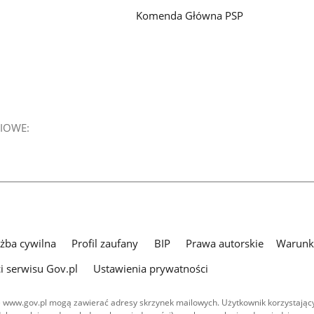
Komenda Główna PSP
IOWE:
użba cywilna
Profil zaufany
BIP
Prawa autorskie
Warunki
i serwisu Gov.pl
Ustawienia prywatności
 www.gov.pl mogą zawierać adresy skrzynek mailowych. Użytkownik korzystający