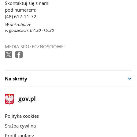
Skontaktuj się z nami
pod numerem:
(48) 617-11-72
W dni robocze
w godzinach: 07:30 -15:30
MEDIA SPOŁECZNOŚCIOWE:
Na skróty
stopka
Strona
gov.pl
gov.pl
główna
gov.pl
Polityka cookies
Służba cywilna
Profil zaufany