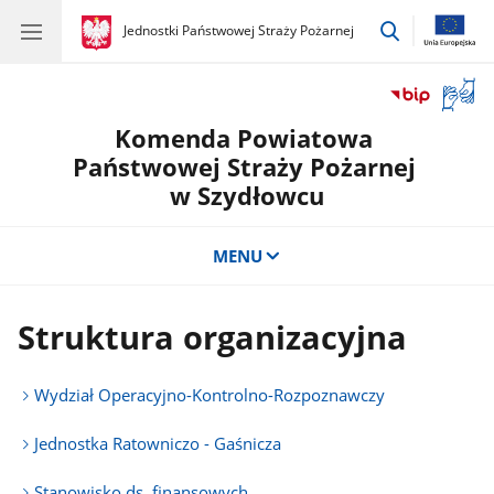
przejdź
gov.pl
Jednostki Państwowej Straży Pożarnej
gov.pl
Jednostki
do
Państwowej
wyszukiwar
Straży
Otwór
Pożarnej
okno
Komenda Powiatowa
z
tłuma
Państwowej Straży Pożarnej
języka
w Szydłowcu
migow
MENU
Struktura organizacyjna
Wydział Operacyjno-Kontrolno-Rozpoznawczy
Jednostka Ratowniczo - Gaśnicza
Stanowisko ds. finansowych