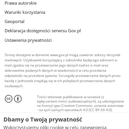
Prawa autorskie
Warunki korzystania
Geoportal
Deklaracja dostępności serwisu Gov.pl
Ustawienia prywatności
Strony dostępne w domenie www.gov.pl mogą zawierać adresy skrzynek
mailowych. Użytkownik korzystający z odnośnika będącego adresem e-
mail zgadza się na przetwarzanie jego danych (adres e-mail oraz
dobrowolnie podanych danych w wiadomości) w celu przesłania
odpowiedzi na przesłane pytania. Szczegóły przetwarzania danych przez
każdą z jednostek znajdują się w ich politykach przetwarzania danych
osobowych.
Treści tekstowe publikowane w serwisie (z
wyłączeniem treści audiowizualnych), są udostępniane
na licencji typu Creative Commons: uznanie autorstwa
- na tych samych warunkach 4.0 (CC BY-SA 4.0).
Materiały audiowizualne, w tym zdjęcia, materiały
Dbamy o Twoją prywatność
audio i wideo, są udostępniane na licencji typu
Creative Commons: uznanie autorstwa użycie
Wykorzystujemy pliki cookie w celu zapewnienia
niekomercyjne - bez utworów zależnych 4.0 (CC BY-