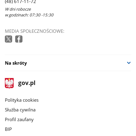
(48) 617-11-72
W dni robocze
w godzinach: 07:30 -15:30
MEDIA SPOŁECZNOŚCIOWE:
Na skróty
stopka
Strona
gov.pl
gov.pl
główna
gov.pl
Polityka cookies
Służba cywilna
Profil zaufany
BIP