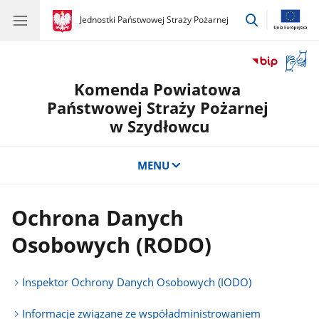
przejdź
gov.pl
Jednostki Państwowej Straży Pożarnej
gov.pl
Jednostki
do
Państwowej
wyszukiwar
Straży
Otwór
Pożarnej
okno
Komenda Powiatowa
z
tłuma
Państwowej Straży Pożarnej
języka
w Szydłowcu
migow
MENU
Ochrona Danych
Osobowych (RODO)
Inspektor Ochrony Danych Osobowych (IODO)
Informacje związane ze współadministrowaniem