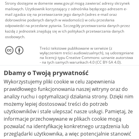
Strony dostępne w domenie www.gov.pl mogą zawierać adresy skrzynek
mailowych. Użytkownik korzystający z odnośnika będącego adresem e-
mail zgadza się na przetwarzanie jego danych (adres e-mail oraz
dobrowolnie podanych danych w wiadomości) w celu przesłania
odpowiedzi na przesłane pytania. Szczegóły przetwarzania danych przez
każdą z jednostek znajdują się w ich politykach przetwarzania danych
osobowych.
Treści tekstowe publikowane w serwisie (z
wyłączeniem treści audiowizualnych), są udostępniane
na licencji typu Creative Commons: uznanie autorstwa
- na tych samych warunkach 4.0 (CC BY-SA 4.0).
Materiały audiowizualne, w tym zdjęcia, materiały
Dbamy o Twoją prywatność
audio i wideo, są udostępniane na licencji typu
Creative Commons: uznanie autorstwa użycie
Wykorzystujemy pliki cookie w celu zapewnienia
niekomercyjne - bez utworów zależnych 4.0 (CC BY-
NC-ND 4.0), o ile nie jest to stwierdzone inaczej.
prawidłowego funkcjonowania naszej witryny oraz do
analizy ruchu i optymalizacji działania strony. Dzięki nim
możemy lepiej dostosować treści do potrzeb
użytkowników i stale ulepszać nasze usługi. Pamiętaj, że
informacje przechowywane w plikach cookie mogą
pozwalać na identyfikację konkretnego urządzenia lub
przeglądarki użytkownika, a więc potencjalnie stanowić