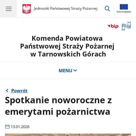
przejdź
gov.pl
Jednostki Państwowej Straży Pożarnej
gov.pl
Jednostki
do
Państwowej
wyszukiwar
Straży
Otwór
Pożarnej
okno
Komenda Powiatowa
z
tłuma
Państwowej Straży Pożarnej
języka
w Tarnowskich Górach
migow
MENU
Powrót
Spotkanie noworoczne z
emerytami pożarnictwa
13.01.2026