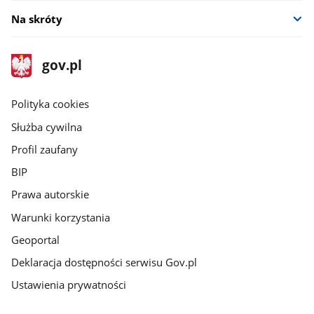
Na skróty
stopka
Strona
gov.pl
gov.pl
główna
gov.pl
Polityka cookies
Służba cywilna
Profil zaufany
BIP
Prawa autorskie
Warunki korzystania
Geoportal
Deklaracja dostępności serwisu Gov.pl
Ustawienia prywatności