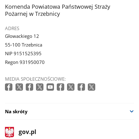
stopka
Komenda Powiatowa Państwowej Straży
Pożarnej w Trzebnicy
ADRES
Głowackiego 12
55-100 Trzebnica
NIP 9151525395
Regon 931950070
MEDIA SPOŁECZNOŚCIOWE:
Na skróty
stopka
Strona
gov.pl
gov.pl