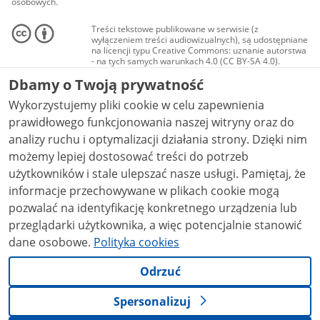
osobowych.
Treści tekstowe publikowane w serwisie (z
wyłączeniem treści audiowizualnych), są udostępniane
na licencji typu Creative Commons: uznanie autorstwa
- na tych samych warunkach 4.0 (CC BY-SA 4.0).
Materiały audiowizualne, w tym zdjęcia, materiały
Dbamy o Twoją prywatność
audio i wideo, są udostępniane na licencji typu
Creative Commons: uznanie autorstwa użycie
Wykorzystujemy pliki cookie w celu zapewnienia
niekomercyjne - bez utworów zależnych 4.0 (CC BY-
NC-ND 4.0), o ile nie jest to stwierdzone inaczej.
prawidłowego funkcjonowania naszej witryny oraz do
analizy ruchu i optymalizacji działania strony. Dzięki nim
możemy lepiej dostosować treści do potrzeb
użytkowników i stale ulepszać nasze usługi. Pamiętaj, że
informacje przechowywane w plikach cookie mogą
pozwalać na identyfikację konkretnego urządzenia lub
przeglądarki użytkownika, a więc potencjalnie stanowić
dane osobowe.
Polityka cookies
Odrzuć
Spersonalizuj