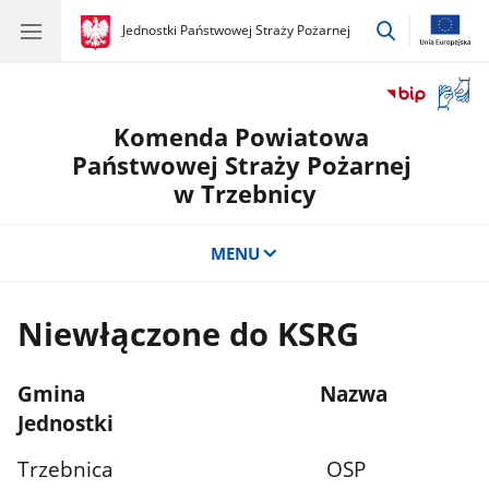
przejdź
gov.pl
Jednostki Państwowej Straży Pożarnej
gov.pl
Jednostki
do
Państwowej
wyszukiwar
Straży
Otwór
Pożarnej
okno
Komenda Powiatowa
z
tłuma
Państwowej Straży Pożarnej
języka
w Trzebnicy
migow
MENU
Niewłączone do KSRG
Gmina Nazwa
Jednostki
Trzebnica OSP