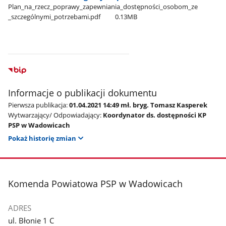
Plan​_na​_rzecz​_poprawy​_zapewniania​_dostępności​_osobom​_ze​
_szczególnymi​_potrzebami.pdf
0.13MB
Informacje o publikacji dokumentu
Pierwsza publikacja:
01.04.2021 14:49 mł. bryg. Tomasz Kasperek
Wytwarzający/ Odpowiadający:
Koordynator ds. dostępności KP
PSP w Wadowicach
Pokaż historię zmian
stopka
Komenda Powiatowa PSP w Wadowicach
ADRES
ul. Błonie 1 C