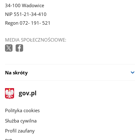
34-100 Wadowice
NIP 551-21-34-410
Regon 072- 191- 521
MEDIA SPOŁECZNOŚCIOWE:
Na skróty
stopka
Strona
gov.pl
gov.pl
główna
gov.pl
Polityka cookies
Służba cywilna
Profil zaufany