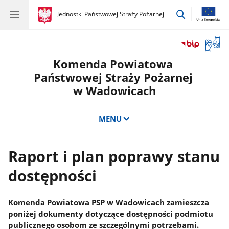
przejdź
gov.pl
Jednostki Państwowej Straży Pożarnej
gov.pl
Jednostki
do
Państwowej
wyszukiwar
Straży
Otwór
Pożarnej
okno
Komenda Powiatowa
z
tłuma
Państwowej Straży Pożarnej
języka
w Wadowicach
migow
MENU
Raport i plan poprawy stanu
dostępności
Komenda Powiatowa PSP w Wadowicach zamieszcza
poniżej dokumenty dotyczące dostępności podmiotu
publicznego osobom ze szczególnymi potrzebami.