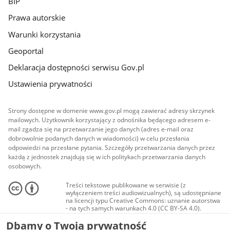
BIP
Prawa autorskie
Warunki korzystania
Geoportal
Deklaracja dostępności serwisu Gov.pl
Ustawienia prywatności
Strony dostępne w domenie www.gov.pl mogą zawierać adresy skrzynek
mailowych. Użytkownik korzystający z odnośnika będącego adresem e-
mail zgadza się na przetwarzanie jego danych (adres e-mail oraz
dobrowolnie podanych danych w wiadomości) w celu przesłania
odpowiedzi na przesłane pytania. Szczegóły przetwarzania danych przez
każdą z jednostek znajdują się w ich politykach przetwarzania danych
osobowych.
Treści tekstowe publikowane w serwisie (z
wyłączeniem treści audiowizualnych), są udostępniane
na licencji typu Creative Commons: uznanie autorstwa
- na tych samych warunkach 4.0 (CC BY-SA 4.0).
Materiały audiowizualne, w tym zdjęcia, materiały
Dbamy o Twoją prywatność
audio i wideo, są udostępniane na licencji typu