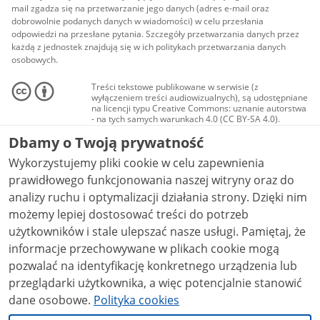
mail zgadza się na przetwarzanie jego danych (adres e-mail oraz
dobrowolnie podanych danych w wiadomości) w celu przesłania
odpowiedzi na przesłane pytania. Szczegóły przetwarzania danych przez
każdą z jednostek znajdują się w ich politykach przetwarzania danych
osobowych.
Treści tekstowe publikowane w serwisie (z
wyłączeniem treści audiowizualnych), są udostępniane
na licencji typu Creative Commons: uznanie autorstwa
- na tych samych warunkach 4.0 (CC BY-SA 4.0).
Materiały audiowizualne, w tym zdjęcia, materiały
Dbamy o Twoją prywatność
audio i wideo, są udostępniane na licencji typu
Creative Commons: uznanie autorstwa użycie
Wykorzystujemy pliki cookie w celu zapewnienia
niekomercyjne - bez utworów zależnych 4.0 (CC BY-
NC-ND 4.0), o ile nie jest to stwierdzone inaczej.
prawidłowego funkcjonowania naszej witryny oraz do
analizy ruchu i optymalizacji działania strony. Dzięki nim
możemy lepiej dostosować treści do potrzeb
użytkowników i stale ulepszać nasze usługi. Pamiętaj, że
informacje przechowywane w plikach cookie mogą
pozwalać na identyfikację konkretnego urządzenia lub
przeglądarki użytkownika, a więc potencjalnie stanowić
dane osobowe.
Polityka cookies