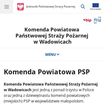
przejdź
gov.pl
Jednostki Państwowej Straży Pożarnej
gov.pl
Jednostki
do
Państwowej
wyszukiwar
Straży
Otwór
Pożarnej
okno
Komenda Powiatowa
z
tłuma
Państwowej Straży Pożarnej
języka
w Wadowicach
migow
MENU
Komenda Powiatowa PSP
Komenda Powiatowa Państwowej Straży Pożarnej
w Wadowicach
jest jedną z ponad trzystu w Polsce
oraz jedną z dziewiętnastu komend powiatowych
(miejskich) PSP w województwie małopolskim.