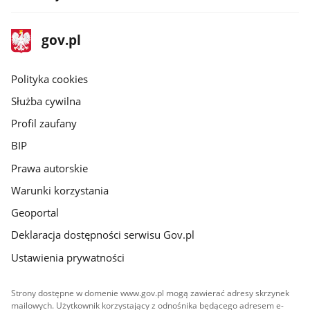
stopka
Strona
gov.pl
gov.pl
główna
gov.pl
Polityka cookies
Służba cywilna
Profil zaufany
BIP
Prawa autorskie
Warunki korzystania
Geoportal
Deklaracja dostępności serwisu Gov.pl
Ustawienia prywatności
Strony dostępne w domenie www.gov.pl mogą zawierać adresy skrzynek
mailowych. Użytkownik korzystający z odnośnika będącego adresem e-