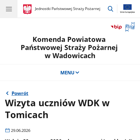
przejdź
gov.pl
Jednostki Państwowej Straży Pożarnej
gov.pl
Jednostki
do
Państwowej
wyszukiwar
Straży
Otwór
Pożarnej
okno
Komenda Powiatowa
z
tłuma
Państwowej Straży Pożarnej
języka
w Wadowicach
migow
MENU
Powrót
Wizyta uczniów WDK w
Tomicach
29.06.2026