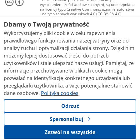
wyłączeniem treści audiowizualnych), są udostępniane
na licencji typu Creative Commons: uznanie autorstwa
- na tych samych warunkach 4.0 (CC BY-SA 4.0).
Materiały audiowizualne, w tym zdjęcia, materiały
Dbamy o Twoją prywatność
audio i wideo, są udostępniane na licencji typu
Creative Commons: uznanie autorstwa użycie
Wykorzystujemy pliki cookie w celu zapewnienia
niekomercyjne - bez utworów zależnych 4.0 (CC BY-
NC-ND 4.0), o ile nie jest to stwierdzone inaczej.
prawidłowego funkcjonowania naszej witryny oraz do
analizy ruchu i optymalizacji działania strony. Dzięki nim
możemy lepiej dostosować treści do potrzeb
użytkowników i stale ulepszać nasze usługi. Pamiętaj, że
informacje przechowywane w plikach cookie mogą
pozwalać na identyfikację konkretnego urządzenia lub
przeglądarki użytkownika, a więc potencjalnie stanowić
dane osobowe.
Polityka cookies
Odrzuć
Spersonalizuj
Zezwól na wszystkie