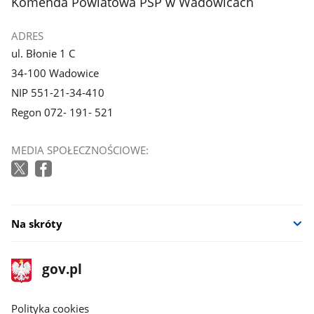
stopka
Komenda Powiatowa PSP w Wadowicach
galerii.
ADRES
ul. Błonie 1 C
34-100 Wadowice
NIP 551-21-34-410
Regon 072- 191- 521
MEDIA SPOŁECZNOŚCIOWE:
Na skróty
stopka
Strona
gov.pl
gov.pl
główna
gov.pl
Polityka cookies