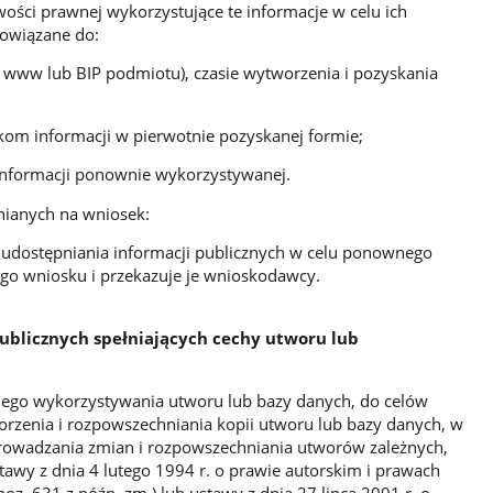
ości prawnej wykorzystujące te informacje w celu ich
owiązane do:
www lub BIP podmiotu), czasie wytworzenia i pozyskania
om informacji w pierwotnie pozyskanej formie;
nformacji ponownie wykorzystywanej.
pnianych na wniosek:
udostępniania informacji publicznych w celu ponownego
go wniosku i przekazuje je wnioskodawcy.
publicznych spełniających cechy utworu lub
go wykorzystywania utworu lub bazy danych, do celów
orzenia i rozpowszechniania kopii utworu lub bazy danych, w
prowadzania zmian i rozpowszechniania utworów zależnych,
tawy z dnia 4 lutego 1994 r. o prawie autorskim i prawach
poz. 631 z późn. zm.) lub ustawy z dnia 27 lipca 2001 r. o