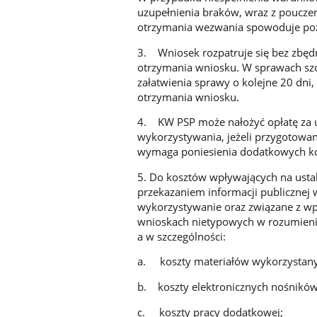
uzupełnienia braków, wraz z pouczen
otrzymania wezwania spowoduje poz
3. Wniosek rozpatruje się bez zbędne
otrzymania wniosku. W sprawach szc
załatwienia sprawy o kolejne 20 dn
otrzymania wniosku.
4. KW PSP może nałożyć opłatę za u
wykorzystywania, jeżeli przygotowa
wymaga poniesienia dodatkowych k
5. Do kosztów wpływających na ustal
przekazaniem informacji publicznej
wykorzystywanie oraz związane z w
wnioskach nietypowych w rozumieniu 
a w szczególności:
a. koszty materiałów wykorzystany
b. koszty elektronicznych nośnikó
c. koszty pracy dodatkowej;