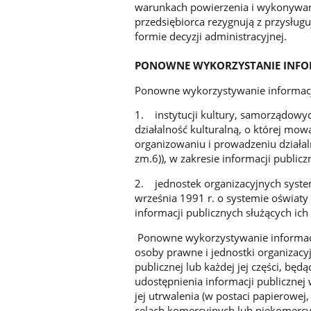
warunkach powierzenia i wykonywania
przedsiębiorca rezygnują z przysług
formie decyzji administracyjnej.
PONOWNE WYKORZYSTANIE INFOR
Ponowne wykorzystywanie informacji
1. instytucji kultury, samorządowyc
działalność kulturalną, o której mow
organizowaniu i prowadzeniu działalno
zm.6)), w zakresie informacji public
2. jednostek organizacyjnych syste
września 1991 r. o systemie oświaty (
informacji publicznych służących ich
Ponowne wykorzystywanie informacji
osoby prawne i jednostki organizacy
publicznej lub każdej jej części, b
udostępnienia informacji publiczne
jej utrwalenia (w postaci papierowej,
celach komercyjnych lub niekomercyjn