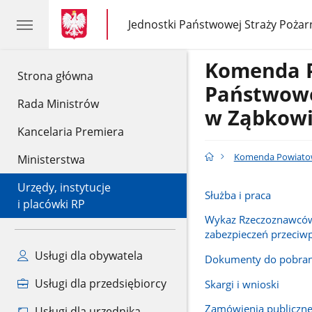
gov.pl
gov.pl
Jednostki Państwowej Straży Pożar
gov.pl
Jednostki
Państwowej
Straży
Komenda 
Pożarnej
gov.pl
Strona główna
Państwowe
Rada Ministrów
w Ząbkowi
Kancelaria Premiera
Komenda Powiatowa
Ministerstwa
Urzędy, instytucje
Służba i praca
i placówki RP
Wykaz Rzeczoznawcó
zabezpieczeń przeci
Usługi dla obywatela
Dokumenty do pobran
Usługi dla przedsiębiorcy
Skargi i wnioski
Zamówienia publiczn
Usługi dla urzędnika