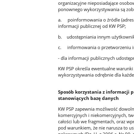
organizacyjne nieposiadające osobow
ponownego wykorzystywania są zob
a. poinformowania o źródle (adres 
informacji publicznej od KW PSP;
b. udostępniania innym użytkownik
c. informowania o przetworzeniu i
- dla informacji publicznych udostę
KW PSP określa ewentualne warunki 
wykorzystywania odrębnie dla każde
Sposób korzystania z informacji 
stanowiących bazę danych
KW PSP zapewnia możliwość dowolne
komercyjnych i niekomercyjnych, tw
całości lub we fragmentach, oraz w
pod warunkiem, że nie narusza to us
pokrewnych (Dz. U. z 2006 r. Nr 90, 