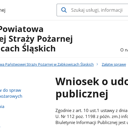
nej
Powiatowa
j Straży Pożarnej
cach Śląskich
O n
 Państwowej Straży Pożarnej w Ząbkowicach Śląskich
Załatw sprawę
Wniosek o udo
publicznej
w do spraw
wpożarowych
ia
Zgodnie z art. 10 ust.1 ustawy z dnia
U. Nr 112 poz. 1198 z późn. zm.) inf
Biuletynie Informacji Publicznej je
e