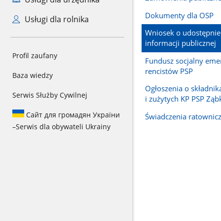
Dokumenty dla OSP
Usługi dla rolnika
Wniosek o udostępnie
informacji publicznej
Profil zaufany
Fundusz socjalny eme
rencistów PSP
Baza wiedzy
Ogłoszenia o składni
Serwis Służby Cywilnej
i zużytych KP PSP Ząb
Сайт для громадян України
Świadczenia ratownic
–
Serwis dla obywateli Ukrainy