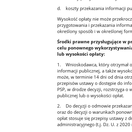
d. koszty przekazania informacji publ
Wysokość opłaty nie może przekroc
przygotowania i przekazania inform
określony sposób i w określonej for
Środki prawne przysługujące w p
celu ponownego wykorzystywani
lub wysokości opłaty:
1. Wnioskodawca, który otrzymał o
informacji publicznej, a także wyso
może, w terminie 14 dni od dnia otr
przepisów ustawy o dostępie do inf
PSP, w drodze decyzji, rozstrzyga 
publicznej lub o wysokości opłat.
2. Do decyzji o odmowie przekazan
oraz do decyzji o warunkach ponown
opłat stosuje się przepisy ustawy z 
administracyjnego (t.j. Dz. U. z 2020 