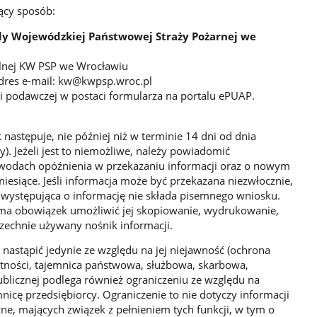
cy sposób:
 Wojewódzkiej Państwowej Straży Pożarnej we
ólnej KW PSP we Wrocławiu
adres e-mail: kw@kwpsp.wroc.pl
i podawczej w postaci formularza na portalu ePUAP.
następuje, nie później niż w terminie 14 dni od dnia
y). Jeżeli jest to niemożliwe, należy powiadomić
wodach opóźnienia w przekazaniu informacji oraz o nowym
miesiące. Jeśli informacja może być przekazana niezwłocznie,
 występująca o informację nie składa pisemnego wniosku.
ma obowiązek umożliwić jej skopiowanie, wydrukowanie,
szechnie używany nośnik informacji.
astąpić jedynie ze względu na jej niejawność (ochrona
ności, tajemnica państwowa, służbowa, skarbowa,
publicznej podlega również ograniczeniu ze względu na
nicę przedsiębiorcy. Ograniczenie to nie dotyczy informacji
zne, mających związek z pełnieniem tych funkcji, w tym o