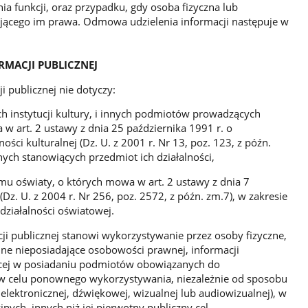
 funkcji, oraz przypadku, gdy osoba fizyczna lub
ującego im prawa. Odmowa udzielenia informacji następuje w
MACJI PUBLICZNEJ
 publicznej nie dotyczy:
h instytucji kultury, i innych podmiotów prowadzących
a w art. 2 ustawy z dnia 25 października 1991 r. o
ści kulturalnej (Dz. U. z 2001 r. Nr 13, poz. 123, z późn.
znych stanowiących przedmiot ich działalności,
mu oświaty, o których mowa w art. 2 ustawy z dnia 7
Dz. U. z 2004 r. Nr 256, poz. 2572, z późn. zm.7), w zakresie
 działalności oświatowej.
 publicznej stanowi wykorzystywanie przez osoby fizyczne,
jne nieposiadające osobowości prawnej, informacji
ędącej w posiadaniu podmiotów obowiązanych do
j w celu ponownego wykorzystywania, niezależnie od sposobu
 elektronicznej, dźwiękowej, wizualnej lub audiowizualnej), w
ych, innych niż jej pierwotny publiczny cel