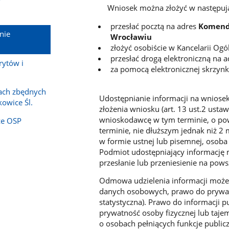
Wniosek można złożyć w następują
przesłać pocztą na adres
Komendy
nie
Wrocławiu
złożyć osobiście w Kancelarii Og
przesłać drogą elektroniczną na 
rytów i
za pomocą elektronicznej skrzynk
kach zbędnych
Udostępnianie informacji na wniosek 
kowice Śl.
złożenia wniosku (art. 13 ust.2 ustaw
wnioskodawcę w tym terminie, o po
ze OSP
terminie, nie dłuższym jednak niż 2 
w formie ustnej lub pisemnej, osoba
Podmiot udostępniający informację 
przesłanie lub przeniesienie na pow
Odmowa udzielenia informacji może n
danych osobowych, prawo do prywat
statystyczna). Prawo do informacji 
prywatność osoby fizycznej lub tajem
o osobach pełniących funkcje public