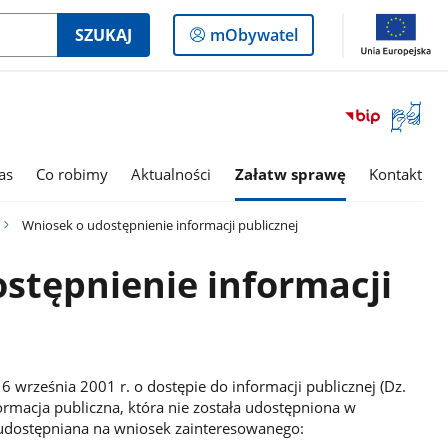
Logowanie
SZUKAJ
mObywatel
do
panelu
Otwórz
okno
z
tłumac
as
Co robimy
Aktualności
Załatw sprawę
Kontakt
języka
migowe
Wniosek o udostępnienie informacji publicznej
stępnienie informacji
 6 września 2001 r. o dostępie do informacji publicznej (Dz.
ormacja publiczna, która nie została udostępniona w
st udostępniana na wniosek zainteresowanego: