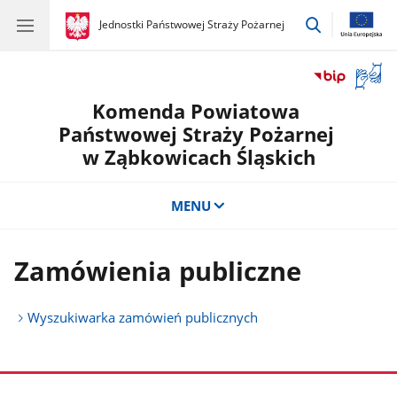
przejdź
gov.pl
Jednostki Państwowej Straży Pożarnej
gov.pl
Jednostki
do
Państwowej
wyszukiwar
Straży
Otwór
Pożarnej
okno
Komenda Powiatowa
z
tłuma
Państwowej Straży Pożarnej
języka
w Ząbkowicach Śląskich
migow
MENU
Zamówienia publiczne
Wyszukiwarka zamówień publicznych