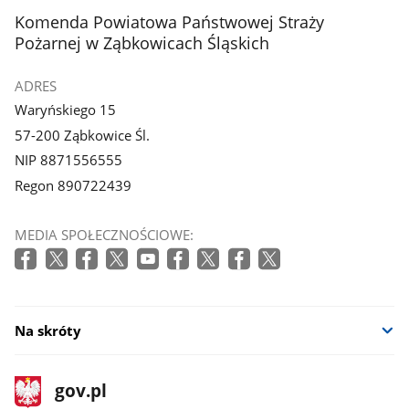
stopka
Komenda Powiatowa Państwowej Straży
Pożarnej w Ząbkowicach Śląskich
ADRES
Waryńskiego 15
57-200 Ząbkowice Śl.
NIP 8871556555
Regon 890722439
MEDIA SPOŁECZNOŚCIOWE:
Na skróty
stopka
Strona
gov.pl
gov.pl