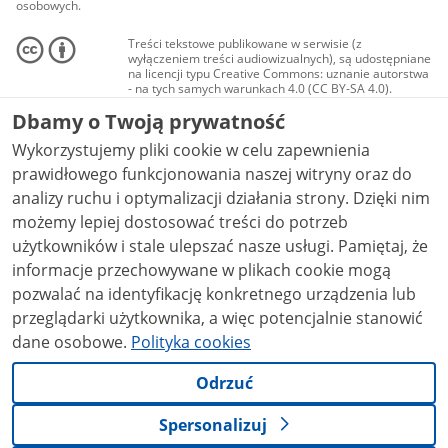
osobowych.
Treści tekstowe publikowane w serwisie (z
wyłączeniem treści audiowizualnych), są udostępniane
na licencji typu Creative Commons: uznanie autorstwa
- na tych samych warunkach 4.0 (CC BY-SA 4.0).
Materiały audiowizualne, w tym zdjęcia, materiały
Dbamy o Twoją prywatność
audio i wideo, są udostępniane na licencji typu
Creative Commons: uznanie autorstwa użycie
Wykorzystujemy pliki cookie w celu zapewnienia
niekomercyjne - bez utworów zależnych 4.0 (CC BY-
NC-ND 4.0), o ile nie jest to stwierdzone inaczej.
prawidłowego funkcjonowania naszej witryny oraz do
analizy ruchu i optymalizacji działania strony. Dzięki nim
możemy lepiej dostosować treści do potrzeb
użytkowników i stale ulepszać nasze usługi. Pamiętaj, że
informacje przechowywane w plikach cookie mogą
pozwalać na identyfikację konkretnego urządzenia lub
przeglądarki użytkownika, a więc potencjalnie stanowić
dane osobowe.
Polityka cookies
Odrzuć
Spersonalizuj