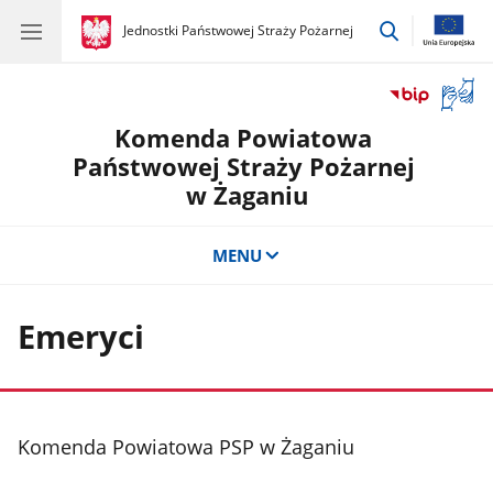
przejdź
gov.pl
Jednostki Państwowej Straży Pożarnej
gov.pl
Jednostki
do
Państwowej
wyszukiwar
Straży
Otwór
Pożarnej
okno
Komenda Powiatowa
z
tłuma
Państwowej Straży Pożarnej
języka
w Żaganiu
migow
MENU
Emeryci
stopka
Komenda Powiatowa PSP w Żaganiu