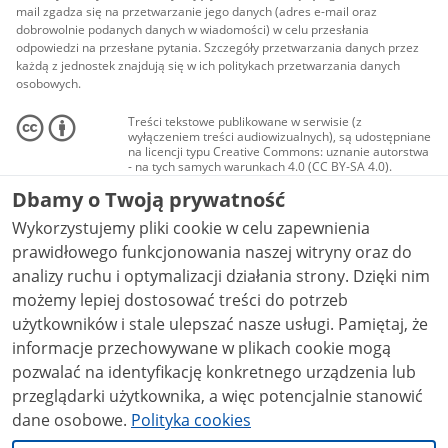
mail zgadza się na przetwarzanie jego danych (adres e-mail oraz
dobrowolnie podanych danych w wiadomości) w celu przesłania
odpowiedzi na przesłane pytania. Szczegóły przetwarzania danych przez
każdą z jednostek znajdują się w ich politykach przetwarzania danych
osobowych.
Treści tekstowe publikowane w serwisie (z
wyłączeniem treści audiowizualnych), są udostępniane
na licencji typu Creative Commons: uznanie autorstwa
- na tych samych warunkach 4.0 (CC BY-SA 4.0).
Materiały audiowizualne, w tym zdjęcia, materiały
Dbamy o Twoją prywatność
audio i wideo, są udostępniane na licencji typu
Creative Commons: uznanie autorstwa użycie
Wykorzystujemy pliki cookie w celu zapewnienia
niekomercyjne - bez utworów zależnych 4.0 (CC BY-
NC-ND 4.0), o ile nie jest to stwierdzone inaczej.
prawidłowego funkcjonowania naszej witryny oraz do
analizy ruchu i optymalizacji działania strony. Dzięki nim
możemy lepiej dostosować treści do potrzeb
użytkowników i stale ulepszać nasze usługi. Pamiętaj, że
informacje przechowywane w plikach cookie mogą
pozwalać na identyfikację konkretnego urządzenia lub
przeglądarki użytkownika, a więc potencjalnie stanowić
dane osobowe.
Polityka cookies