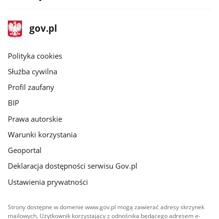
stopka
Strona
gov.pl
gov.pl
główna
gov.pl
Polityka cookies
Służba cywilna
Profil zaufany
BIP
Prawa autorskie
Warunki korzystania
Geoportal
Deklaracja dostępności serwisu Gov.pl
Ustawienia prywatności
Strony dostępne w domenie www.gov.pl mogą zawierać adresy skrzynek
mailowych. Użytkownik korzystający z odnośnika będącego adresem e-